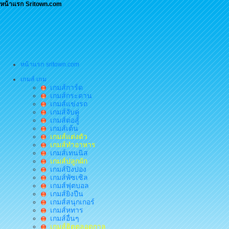
หน้าแรก Sritown.com
หน้าแรก sritown.com
เกมส์ เกม
เกมส์การ์ด
เกมส์กระดาน
เกมส์แข่งรถ
เกมส์จับคู่
เกมส์ต่อสู้
เกมส์เต้น
เกมส์แต่งตัว
เกมส์ทำอาหาร
เกมส์เทนนิส
เกมส์ปลูกผัก
เกมส์ปิงปอง
เกมส์พัซเซิล
เกมส์ฟุตบอล
เกมส์ยิงปืน
เกมส์สนุกเกอร์
เกมส์หทาร
เกมส์อื่นๆ
เกมส์ฮิตตลอดกาล