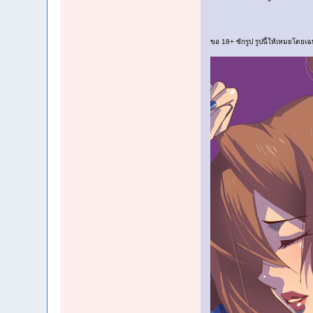
ขอ 18+ ซักรูป รูปนี้ให้เหมยโด