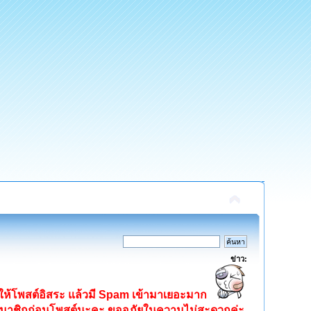
ข่าว:
ิดให้โพสต์อิสระ แล้วมี Spam เข้ามาเยอะมาก
ครสมาชิกก่อนโพสต์นะคะ ขออภัยในความไม่สะดวกค่ะ