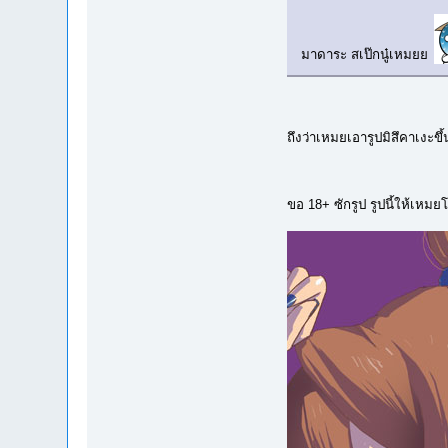
มาดาระ สเป๊กนู๋เหมยย
ถึงว่าเหมยเอารูปมิสึคาเงะขึ
ขอ 18+ ซักรูป รูปนี้ให้เ