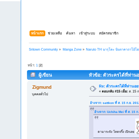
หน้าแรก
ช่วยเหลือ
ค้นหา
เข้าสู่ระบบ
สมัครสมาชิก
Sritown Community
»
Manga Zone
»
Naruto TH นารุโตะ นินจาคาถาโอ้โ
หน้า:
1
[
2
]
ผู้เขียน
หัวข้อ: ตัวระครได้ที่ท่าน
Re: ตัวระครได้ที่ท่านอย
Zigmund
«
ตอบกลับ #15 เมื่อ:
ส. 15 ก
บุคคลทั่วไป
อ้างจาก: sattkon ที่ ส. 15 ก.ย. 20
อ้างจาก: Uchiha Mei ที่ ส. 15 
ดามาระจัง โหดจริ๊ง เป๊กเลย