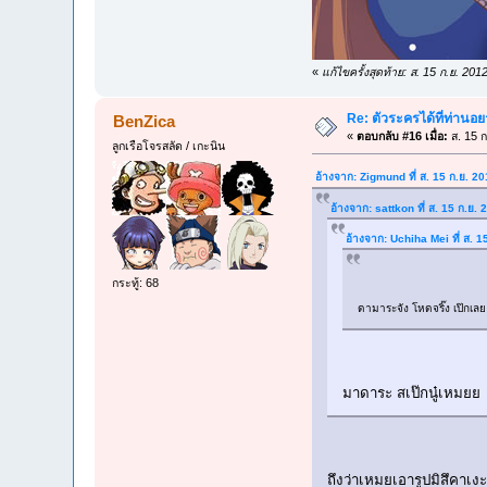
«
แก้ไขครั้งสุดท้าย: ส. 15 ก.ย. 2
Re: ตัวระครได้ที่ท่านอย
BenZica
«
ตอบกลับ #16 เมื่อ:
ส. 15 ก
ลูกเรือโจรสลัด / เกะนิน
อ้างจาก: Zigmund ที่ ส. 15 ก.ย. 2
อ้างจาก: sattkon ที่ ส. 15 ก.ย.
อ้างจาก: Uchiha Mei ที่ ส. 
กระทู้: 68
ดามาระจัง โหดจริ๊ง เป๊กเล
มาดาระ สเป๊กนู๋เหมยย
ถึงว่าเหมยเอารูปมิสึคาเงะ