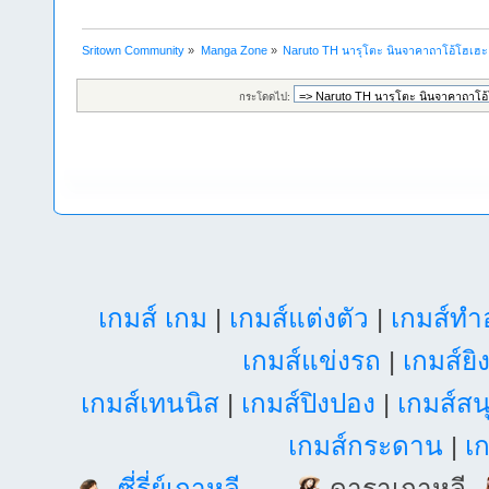
Sritown Community
»
Manga Zone
»
Naruto TH นารุโตะ นินจาคาถาโอ้โฮเฮ
กระโดดไป:
เกมส์ เกม
|
เกมส์แต่งตัว
|
เกมส์ท
เกมส์แข่งรถ
|
เกมส์ยิ
เกมส์เทนนิส
|
เกมส์ปิงปอง
|
เกมส์สน
เกมส์กระดาน
|
เก
ซี่รี่ย์เกาหลี
ดาราเกาหลี