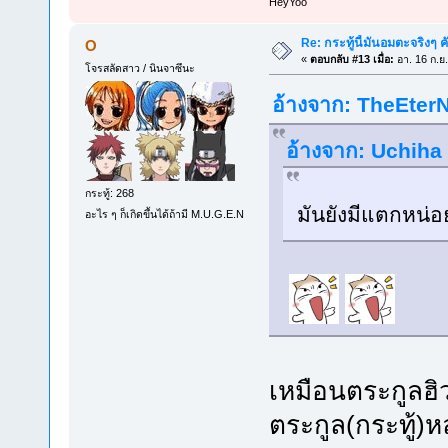
็HeyYoo
Re: กระทู้นี้มันอมตะจริงๆ ค
O
«
ตอบกลับ #13 เมื่อ:
อา. 16 ก.ย
โจรสลัดสาว / นินจาซึนะ
อ้างจาก: TheEterN
อ้างจาก: Uchiha 
กระทู้: 268
มันยังมีแตกหน่
อะไร ๆ ก็เกิดขึ้นได้ถ้ามี M.U.G.E.N
เหมือนตระกูลฮิว
ตระกูล(กระทู้)ห