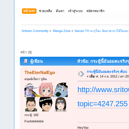
หน้าแรก
ช่วยเหลือ
ค้นหา
เข้าสู่ระบบ
สมัครสมาชิก
Sritown Community
»
Manga Zone
»
Naruto TH นารุโตะ นินจาคาถาโอ้โฮเฮ
หน้า: [
1
]
ผู้เขียน
หัวข้อ: กระทู้นี้มันอมตะจริงๆ
กระทู้นี้มันอมตะจริงๆ คับบ
TheEterNalEgo
«
เมื่อ:
ศ. 14 ก.ย. 2012 เวลา 20
มนุษย์เงือก / จูนิน
http://www.sri
topic=4247.255
กระทู้: 182
Fuckkkkkkkk
็HeyYoo