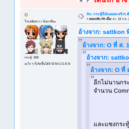
Re: กระทู้นี้มันอมตะจริงๆ ค
O
«
ตอบกลับ #9 เมื่อ:
อา. 16 ก.ย. 
โจรสลัดสาว / นินจาซึนะ
อ้างจาก: sattkon ท
อ้างจาก: O ที่ ส.
อ้างจาก: sattko
กระทู้: 268
อะไร ๆ ก็เกิดขึ้นได้ถ้ามี M.U.G.E.N
อ้างจาก: O ที่
อีกไม่นานกระท
จำนวน Comme
และแซงกระทู้ 