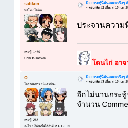
Re: กระทู้นี้มันอมตะจริงๆ ค
sattkon
«
ตอบกลับ #2 เมื่อ:
ส. 15 ก.ย. 2
พลโท / โจนิน
ประจานความหื
กระทู้: 1460
UchiHa sattkon
โดนไก่ อาจาร
Re: กระทู้นี้มันอมตะจริงๆ ค
O
«
ตอบกลับ #3 เมื่อ:
ส. 15 ก.ย. 2
โจรสลัดสาว / นินจาซึนะ
อีกไม่นานกระทู้
จำนวน Comment
กระทู้: 268
อะไร ๆ ก็เกิดขึ้นได้ถ้ามี M.U.G.E.N