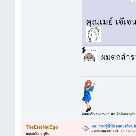
คุณเมย์ เจ๊เจน
ผมตกสำรว
ฉันน่ะเป็นคนอ่อนแอ แต่เมื่อฉันผจญภัย 
Re: กระทู้นี้มันอมตะจริงๆ ค
TheEterNalEgo
«
ตอบกลับ #10 เมื่อ:
อา. 16 ก.ย
มนุษย์เงือก / จูนิน