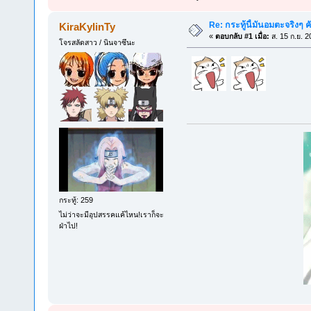
Re: กระทู้นี้มันอมตะจริงๆ ค
KiraKylinTy
«
ตอบกลับ #1 เมื่อ:
ส. 15 ก.ย. 2
โจรสลัดสาว / นินจาซึนะ
กระทู้: 259
ไม่ว่าจะมีอุปสรรคแค้ไหน!เราก็จะ
ฝ่าไป!