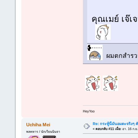
คุณเมย์ เจ๊เจ
ผมตกสำรวจ
็HeyYoo
Re: กระทู้นี้มันอมตะจริงๆ ค
Uchiha Mei
«
ตอบกลับ #11 เมื่อ:
อา. 16 ก.ย
พลทหาร / นักเรียนนินจา