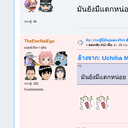
มันยังมีแตกหน
กระทู้: 46
Re: กระทู้นี้มันอมตะจริงๆ ค
TheEterNalEgo
«
ตอบกลับ #12 เมื่อ:
อา. 16 ก.ย
มนุษย์เงือก / จูนิน
อ้างจาก: Uchiha Me
มันยังมีแตกหน่อ
กระทู้: 182
Fuckkkkkkkk