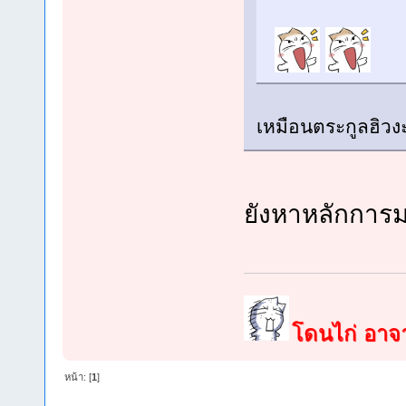
เหมือนตระกูลฮิวงะ
ยังหาหลักการ
โดนไก่ อาจาร
หน้า: [
1
]