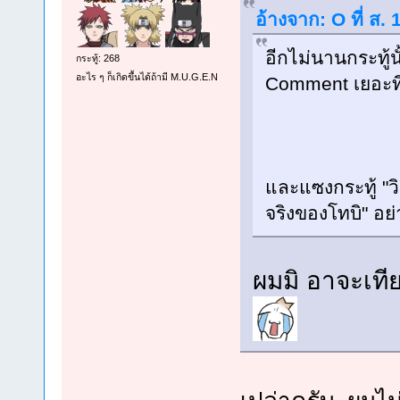
อ้างจาก: O ที่ ส.
อีกไม่นานกระทู้
กระทู้: 268
อะไร ๆ ก็เกิดขึ้นได้ถ้ามี M.U.G.E.N
Comment เยอะท
และแซงกระทู้ "ว
จริงของโทบิ" อ
ผมมิ อาจะเที