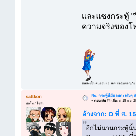
และแซงกระทู้ "ว
ความจริงของโ
ฉันน่ะเป็นคนอ่อนแอ แต่เมื่อฉันผจญภัย 
Re: กระทู้นี้มันอมตะจริงๆ ค
sattkon
«
ตอบกลับ #4 เมื่อ:
ส. 15 ก.ย. 2
พลโท / โจนิน
อ้างจาก: O ที่ ส. 
อีกไม่นานกระทู้นั