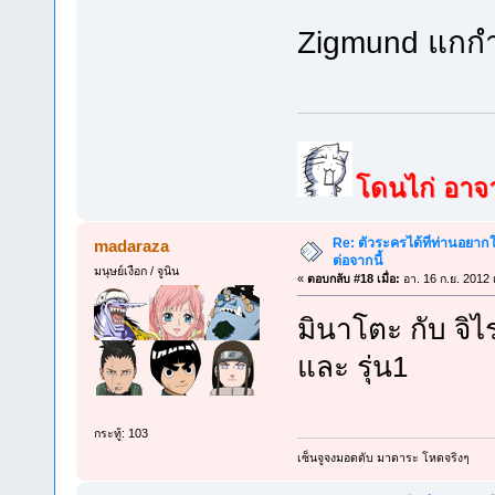
Zigmund แกก
โดนไก่ อาจาร
Re: ตัวระครได้ที่ท่านอยากใ
madaraza
ต่อจากนี้
มนุษย์เงือก / จูนิน
«
ตอบกลับ #18 เมื่อ:
อา. 16 ก.ย. 2012 
มินาโตะ กับ จิไ
และ รุ่น1
กระทู้: 103
เซ็นจูจงมอดดับ มาดาระ โหดจริงๆ