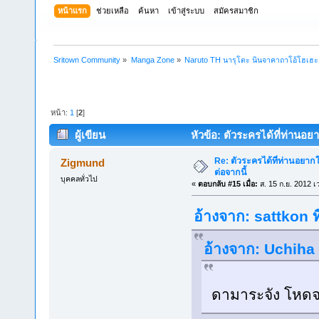
หน้าแรก
ช่วยเหลือ
ค้นหา
เข้าสู่ระบบ
สมัครสมาชิก
Sritown Community
»
Manga Zone
»
Naruto TH นารุโตะ นินจาคาถาโอ้โฮเฮ
หน้า:
1
[
2
]
ผู้เขียน
หัวข้อ: ตัวระครได้ที่ท่านอยา
Re: ตัวระครได้ที่ท่านอยากใ
Zigmund
ต่อจากนี้
บุคคลทั่วไป
«
ตอบกลับ #15 เมื่อ:
ส. 15 ก.ย. 2012 เ
อ้างจาก: sattkon ท
อ้างจาก: Uchiha 
ดามาระจัง โหดจร