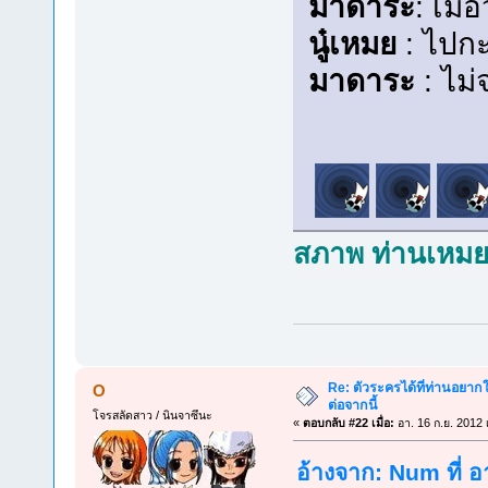
มาดาระ
: เมื
นู๋เหมย
: ไปกะ
มาดาระ
: ไม่
สภาพ ท่านเหมย 
Re: ตัวระครได้ที่ท่านอยากใ
O
ต่อจากนี้
โจรสลัดสาว / นินจาซึนะ
«
ตอบกลับ #22 เมื่อ:
อา. 16 ก.ย. 2012 
อ้างจาก: Num ที่ อ