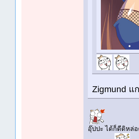
Zigmund แ
อุ๊ปปะ ได้ก็ดีดิหล