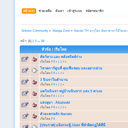
หน้าแรก
ช่วยเหลือ
ค้นหา
เข้าสู่ระบบ
สมัครสมาชิก
Sritown Community
»
Manga Zone
»
Naruto TH นารุโตะ นินจาคาถาโอ้โฮเฮ
หน้า: [
1
]
2
3
...
38
หัวข้อ
/
เริ่มโดย
สัตว์หาง และ พลังสถิตย์ร่าง
เริ่มโดย
F4
«
1
2
3
»
โหวตการ์ตูนที่ คุณชื่นชอบ และอยากอ่าน
เริ่มโดย
F4
«
1
2
»
3 นินจาในตำนาน
เริ่มโดย
F4
«
1
2
»
แคว้นนินจา หมู่บ้านนินจาก และ 5 คาเงะ
เริ่มโดย
F4
«
1
2
»
แสงอุษา - Akatsuki
เริ่มโดย
F4
«
1
2
3
»
ตัวละครหลัก Naruto
เริ่มโดย
F4
[ประกาศ] แจ้งกระทู้, User ที่ทำผิดกฏได้ที่นี่