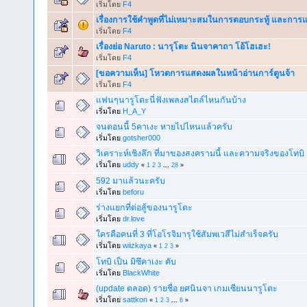
เริ่มโดย
F4
เรื่องการใช้คำพูดที่ไม่เหมาะสมในการตอบกระทู้ และกา
เริ่มโดย
F4
เรื่องย่อ Naruto : นารุโตะ นินจาคาถา โอ้โฮเฮะ!
เริ่มโดย
F4
[ขอความเห็น] โหวตการแสดงผลในหน้าอ่านการ์ตูนจ้า
เริ่มโดย
F4
แฟนๆนารูโตะนี่ฟังเพลงสไตล์ไหนกันบ้าง
เริ่มโดย
H_A_Y
จนตอนนี้ 5คาเงะ หายไปไหนแล้วครับ
เริ่มโดย
gotsher000
วิเคราะห์เชิงลึก ที่มาของสงครามนี้ และความจริงของโทบิ
เริ่มโดย
uddy
«
1
2
3
...
28
»
592 มาแล้วนะครับ
เริ่มโดย
beforu
ร่างแยกที่ต่อสู้ของนารูโตะ
เริ่มโดย
dr.love
ใครคือคนที่ 3 ที่โอโรจิมารุใช้สัมพเวสีไม่สำเร็จครับ
เริ่มโดย
wiizkaya
«
1
2
3
»
โทบิ เป็น มิซึคาเงะ คับ
เริ่มโดย
BlackWhite
(update ตลอด) รายชื่อ ยศนินจา เกมเซียนนารูโตะ
เริ่มโดย
sattkon
«
1
2
3
...
6
»