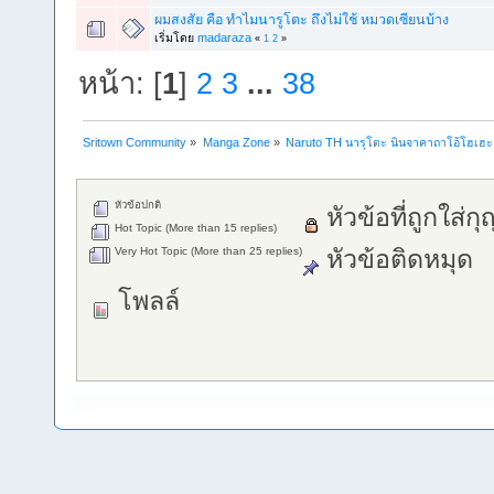
ผมสงสัย คือ ทำไมนารูโตะ ถึงไม่ใช้ หมวดเซียนบ้าง
เริ่มโดย
madaraza
«
1
2
»
หน้า: [
1
]
2
3
...
38
Sritown Community
»
Manga Zone
»
Naruto TH นารุโตะ นินจาคาถาโอ้โฮเฮ
หัวข้อปกติ
หัวข้อที่ถูกใส่ก
Hot Topic (More than 15 replies)
Very Hot Topic (More than 25 replies)
หัวข้อติดหมุด
โพลล์