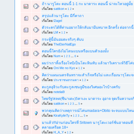
ถ้า นารูโตะ ตอนนี้ 1-1 กะ มาดาระ ตอนนี้ น่าจะไหวอยู่มั้ย
เริ่มโดย
sattkon
«
1
2
»
สรุปแล้วนารูโตะ มีกี่คาถา
เริ่มโดย
l2agel
ตัวระครได้ที่ท่านอยากให้กลับมามีบทบาท อีกครั้ง ต่อจากนี้
เริ่มโดย
LM
«
1
2
»
กระทู้นี้มันอมตะจริงๆ คับบ
เริ่มโดย
TheEterNalEgo
ตอนนี้ใครยังไม่โดนแบนหรือแบนตัวเองมั้ง
เริ่มโดย
Num
«
1
2
3
...
6
»
ผมว่าเราทิ้งเรื่องโทบิเป็นโตะหินทับ แล้วมาวิเคราะห์วิธีโค
เริ่มโดย
Oni Me no Kyo
«
1
2
»
คิดว่าแผนเนตรจันทราจะสำเร็จหรือไม่ และเรื่องนารุโตะจ
เริ่มโดย
ประชาชนธรรมดา
«
1
2
»
ตะกูลอุจิวะกับตะกูลเซนจูมีของวิเศษอะไรบ้างครับ
เริ่มโดย
notelai9
ไทยรัฐ!สลด(ซึนาเดะ)5คาเงะ มาดาระ อุอาจ จุดเริ่มความจร
เริ่มโดย
sattkon
«
1
2
3
...
5
»
พวกคุณคิดว่าเหตุการณ์โค่นmadara+Obito จะจบแบบไหน
เริ่มโดย
KiraKylinTy
«
1
2
3
...
5
»
มาแล้ว!!!อ่านก่อนใครที่ Sritown นารูโตะเวอร์ชั่นฮาตอนที่ 
คลายเครียด 18+
เริ่มโดย
H_A_Y
«
1
2
»