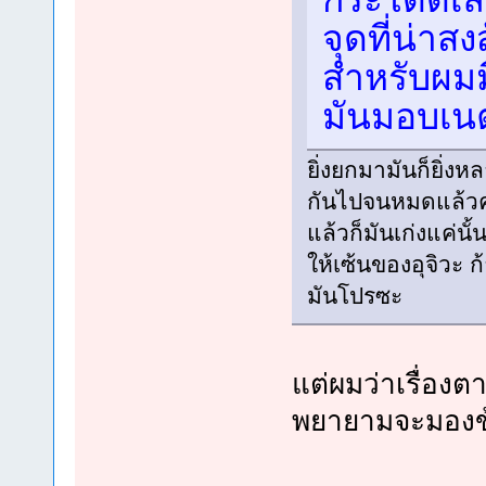
จุดที่น่าส
สำหรับผมม
มันมอบเน
ยิ่งยกมามันก็ยิ่งห
กันไปจนหมดแล้วครั
แล้วก็มันเก่งแค่นั
ให้เซ้นของอุจิวะ ก
มันโปรซะ
แต่ผมว่าเรื่องต
พยายามจะมองข