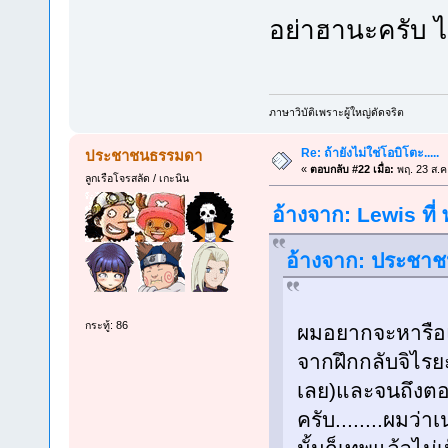
อย่าฮานะครับ ไ
ภาษาวิบัติเพราะผู้ใหญ่ดัดจริต
Re: ถ้ายังไม่ใช่โอบิโตะ.....
ประชาชนธรรมดา
«
ตอบกลับ #22 เมื่อ:
พฤ. 23 ส.ค
ลูกเรือโจรสลัด / เกะนิน
อ้างจาก: Lewis ที่
อ้างจาก: ประชาช
กระทู้: 86
ผมอยากจะหารือแ
จากฝึกกลับจิไรย
เลย)และจนถึงตอนน
ครับ........ผมว่