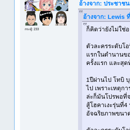
อ้างจาก: ประชาชนธ
อ้างจาก: Lewis ท
ก็คิดว่ายังไม่ใช่
กระทู้: 233
ตัวละครระดับโอ
แรกในตำนานของค
ครั้งแรก และสุด
1ปีผ่านไป โทบิ บ
ไป เพราะเหตุการณ
ล่ะก็มันโปรพอที
สู้โฮคาเงะรุ่นที
อัจฉริยภาพขนาดน