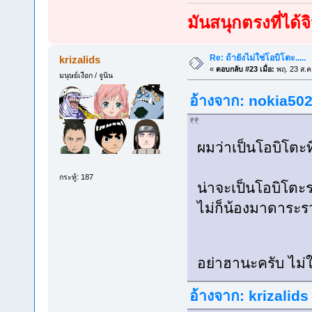
มันสนุกตรงที่ได
Re: ถ้ายังไม่ใช่โอบิโตะ.....
krizalids
«
ตอบกลับ #23 เมื่อ:
พฤ. 23 ส.ค
มนุษย์เงือก / จูนิน
อ้างจาก: nokia502 
ผมว่าเป็นโอบิโตะ
กระทู้: 187
น่าจะเป็นโอบิโตะ
ไม่ก็น้องมาดาระร
อย่าฮานะครับ ไม่ใ
อ้างจาก: krizalids