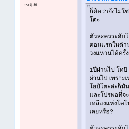
กระทู้: 86
ก็คิดว่ายังไม่ใ
โตะ
ตัวละครระดับโ
ตอนแรกในตำนาน
วงแหวนได้ครั้
1ปีผ่านไป โทบิ
ผ่านไป เพราะเห
โอบิโตะล่ะก็ม
และโปรพอที่จะสู
เหลืองแห่งโคโ
เลยหรือ?
ตัวละครระดับโอ