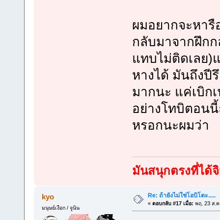
ผมอยากจะหารือแ
กลับมาจากฝึกกลั
แทบไม่ติดเลย)แ
หางได้ มันถึงปีร
มากนะ แค่เบิกเน
อย่างโทบิตอนนี้ถ้
หรอกนะผมว่า
มันสนุกตรงที่ได
Re: ถ้ายังไม่ใช่โอบิโตะ.....
kyo
«
ตอบกลับ #17 เมื่อ:
พฤ. 23 ส.ค
มนุษย์เงือก / จูนิน