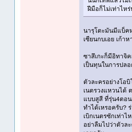
นั้นก็เทพแล้วไม่
ฝีมือก็ไม่เท่าไห
นารุโตะมันมีแบ็ค
เซียนกบเอย เก้าห
ซาสึเกะก็มีอิทาจิ
เป็นทุนในการปลอก
ตัวละครอย่างโอบิโ
เนตรวงแหวนได้ ตอ
แบบสูสี ที่รุ่น4ตอ
ทำได้เหรอครับ? ร่า
เบิกเนตรซักเท่าไห
อย่าลืมไปว่าตัวล