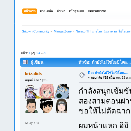
หน้าแรก
ช่วยเหลือ
ค้นหา
เข้าสู่ระบบ
สมัครสมาชิก
Sritown Community
»
Manga Zone
»
Naruto TH นารุโตะ นินจาคาถาโอ้โฮเฮ
หน้า:
1
[
2
]
3
4
...
9
ผู้เขียน
หัวข้อ: ถ้ายังไม่ใช่โอบิโตะ...
Re: ถ้ายังไม่ใช่โอบิโตะ.....
krizalids
«
ตอบกลับ #15 เมื่อ:
พฤ. 23 ส.ค
มนุษย์เงือก / จูนิน
กำลังสนุกเข้มข้
สองสามตอนผ่าน
ขอให้ไม่ตัดฉาก
ผมหน้าแหก อิอิ
กระทู้: 187