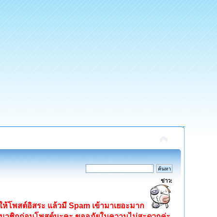
ข่าว:
ิดให้โพสต์อิสระ แล้วมี Spam เข้ามาเยอะมาก
ครสมาชิกก่อนโพสต์นะคะ ขออภัยในความไม่สะดวกค่ะ