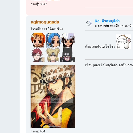
กระทู้: 3947
Re: ถ้าสมมุติว่า
agimogugada
«
ตอบกลับ #3 เมื่อ:
ส. 02 มิ
โจรสลัดสาว / นินจาซึนะ
ต้องเจอกับเคโรโระ
เพื่อนๆลองเข้าไปดูชื่อตัวเองเป็นภ
กระทู้: 404