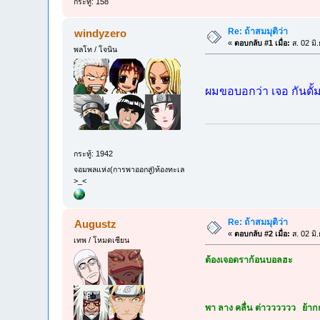
กระทู้: 158
Re: ถ้าสมมุติว่า
windyzero
«
ตอบกลับ #1 เมื่อ:
ส. 02 มิ
พลโท / โจนิน
ผมขอบอกว่า เจอ กันดั้ม
กระทู้: 1942
จอมพลแห่ง(การพาออกสู่)ท้องทะเล
>_<
Re: ถ้าสมมุติว่า
Augustz
«
ตอบกลับ #2 เมื่อ:
ส. 02 มิ
เทพ / โหมดเซียน
ต้องเจอดราก้อนบอลฮะ
พา ลาง คลื่น ต่าวววววว 