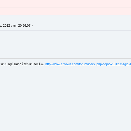
.ย. 2012 เวลา 20:36:07 »
าษาเขมรดูซิ ผมว่าชื่อมันแปลกๆดีนะ
http://www.sritown.com/forum/index.php?topic=1912.msg2