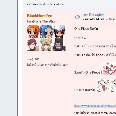
ทำไมต้องเชื่อ ทำไมไม่เชื่อตัวเอง
Re: ถ้าสมมุติว่า
BlackNomYen
«
ตอบกลับ #4 เมื่อ:
ส. 02 มิ
โจรสลัดสาว / นินจาซึนะ
One Piece สิครับ !
เหตุผล...
1.นินจา ไม่มี ฮาคิ ต่อย สายโรเก
2.นินจา ต้องใช้ จักกระ ถ้าให้ ท
กระทู้: 406
ในโลกนี้ไม่มีคำว่า " เป็นไปไม่ไำด้ "
3.ผมรัก One Piece !
ปล.เดา นะครับ
http://www.facebook.com/khajonk
" มายืมไฟฉายของลุงดีกว่านะ ดึกๆมั