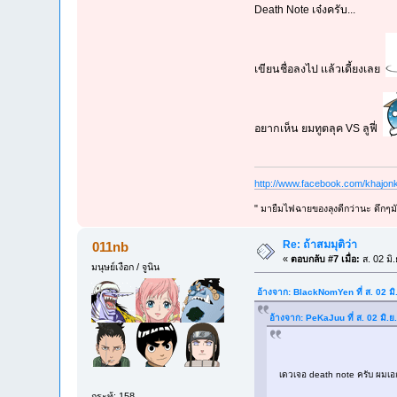
Death Note เจ๋งครับ...
เขียนชื่อลงไป เเล้วเดี้ยงเลย
อยากเห็น ยมทูตลุค VS ลูฟี่
http://www.facebook.com/khajonk
" มายืมไฟฉายของลุงดีกว่านะ ดึกๆมั
Re: ถ้าสมมุติว่า
011nb
«
ตอบกลับ #7 เมื่อ:
ส. 02 มิ
มนุษย์เงือก / จูนิน
อ้างจาก: BlackNomYen ที่ ส. 02 ม
อ้างจาก: PeKaJuu ที่ ส. 02 มิ.
เดวเจอ death note ครับ ผมเอก
กระทู้: 158