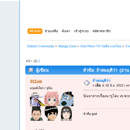
หน้าแรก
ช่วยเหลือ
ค้นหา
เข้าสู่ระบบ
สมัครสมาชิก
Sritown Community
»
Manga Zone
»
One Piece TH วันพีช แปลไทย
»
ถ้า
หน้า: [
1
]
2
ผู้เขียน
หัวข้อ: ถ้าสมมุติว่า (อ่าน
ถ้าสมมุติว่า
011nb
«
เมื่อ:
ส. 02 มิ.ย. 2012 เวล
มนุษย์เงือก / จูนิน
นินจาจากเรื่องนารูโตะ vs พวก
ข้าคือ god