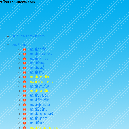
หน้าแรก Sritown.com
หน้าแรก sritown.com
เกมส์ เกม
เกมส์การ์ด
เกมส์กระดาน
เกมส์แข่งรถ
เกมส์จับคู่
เกมส์ต่อสู้
เกมส์เต้น
เกมส์แต่งตัว
เกมส์ทำอาหาร
เกมส์เทนนิส
เกมส์ปลูกผัก
เกมส์ปิงปอง
เกมส์พัซเซิล
เกมส์ฟุตบอล
เกมส์ยิงปืน
เกมส์สนุกเกอร์
เกมส์หทาร
เกมส์อื่นๆ
เกมส์ฮิตตลอดกาล