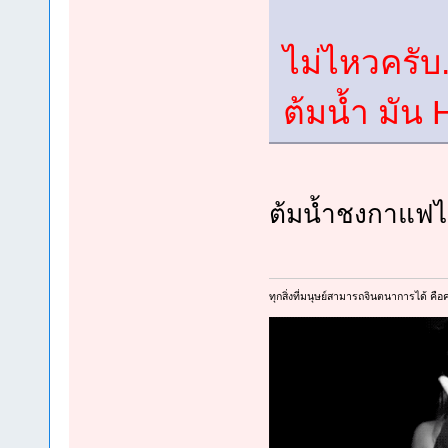
ไม่ไหวครับ..
ต้มน้ำ มัน 
ต้มน้ำชงกาแฟไ
ทุกสิ่งที่มนุษย์สามารถจินตนาการได้ คือคว