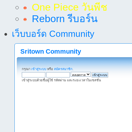
One Piece วันพีช
Reborn รีบอร์น
เว็บบอร์ด Community
Sritown Community
กรุณา
เข้าสู่ระบบ
หรือ
สมัครสมาชิก
.
เข้าสู่ระบบด้วยชื่อผู้ใช้ รหัสผ่าน และระยะเวลาในเซสชั่น