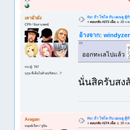
>_<
Re: ถ้า โซโล กับ เอเนลู สู้
เดามั่วมั่ง
«
ตอบกลับ #273 เมื่อ:
อ. 28 ก.พ
CP9 / นินจาแพทย์
อ้างจาก: windyzero
ออกทะเลไปแล้ว
กระทู้: 767
บุรุษ ที่เต็มไปด้วยปริศนา...?
นั่นสิครับสง
Re: ถ้า โซโล กับ เอเนลู สู้
Aragan
«
ตอบกลับ #274 เมื่อ:
อ. 28 ก.พ
มนุษย์เงือก / จูนิน