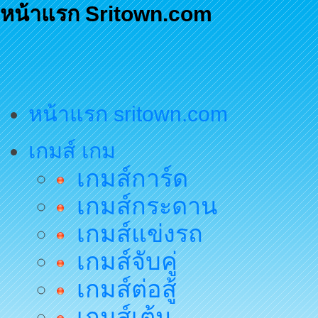
หน้าแรก Sritown.com
หน้าแรก sritown.com
เกมส์ เกม
เกมส์การ์ด
เกมส์กระดาน
เกมส์แข่งรถ
เกมส์จับคู่
เกมส์ต่อสู้
เกมส์เต้น