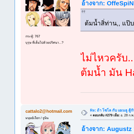
อ้างจาก: OffeSpiN 
ต้มน้ำสิ่ท่าน,, แป๊
กระทู้: 767
บุรุษ ที่เต็มไปด้วยปริศนา...?
ไม่ไหวครับ...
ต้มน้ำ มัน H
Re: ถ้า โซโล กับ เอเนลู สู้
cattalo2@hotmail.com
«
ตอบกลับ #279 เมื่อ:
อ. 28 ก.พ
มนุษย์เงือก / จูนิน
อ้างจาก: Augustz ท