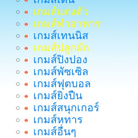
เกมส์แต่งตัว
เกมส์ทำอาหาร
เกมส์เทนนิส
เกมส์ปลูกผัก
เกมส์ปิงปอง
เกมส์พัซเซิล
เกมส์ฟุตบอล
เกมส์ยิงปืน
เกมส์สนุกเกอร์
เกมส์หทาร
เกมส์อื่นๆ