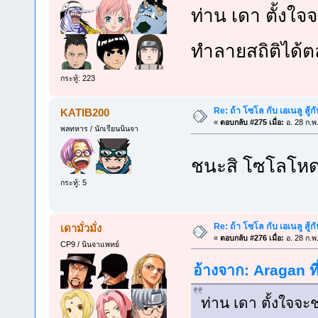
ท่าน เดา ตั้งใจจ
ทำลายสถิติได้
กระทู้: 223
Re: ถ้า โซโล กับ เอเนลู สู้
KATIB200
«
ตอบกลับ #275 เมื่อ:
อ. 28 ก.พ
พลทหาร / นักเรียนนินจา
ชนะสิ โซโลโห
กระทู้: 5
Re: ถ้า โซโล กับ เอเนลู สู้
เดามั่วมั่ง
«
ตอบกลับ #276 เมื่อ:
อ. 28 ก.พ
CP9 / นินจาแพทย์
อ้างจาก: Aragan ที
ท่าน เดา ตั้งใจจะ