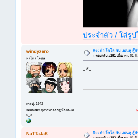
ประจำตัว / ใส่รู
Re: ถ้า โซโล กับ เอเนลู สู้
windyzero
«
ตอบกลับ #281 เมื่อ:
พฤ. 01 มี
พลโท / โจนิน
-*-
กระทู้: 1942
จอมพลแห่ง(การพาออกสู่)ท้องทะเล
>_<
Re: ถ้า โซโล กับ เอเนลู สู้
NaTTaJaK
«
ตอบกลับ #282 เมื่อ:
พฤ. 01 มี