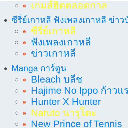
เกมส์ฮิตตลอดกาล
ซีรี่ย์เกาหลี ฟังเพลงเกาหลี ข่าว
ซีรี่ย์เกาหลี
ฟังเพลงเกาหลี
ข่าวเกาหลี
Manga การ์ตูน
Bleach บลีช
Hajime No Ippo ก้าวแรก
Hunter X Hunter
Naruto นารุโตะ
New Prince of Tennis