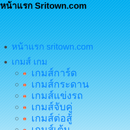
หน้าแรก Sritown.com
หน้าแรก sritown.com
เกมส์ เกม
เกมส์การ์ด
เกมส์กระดาน
เกมส์แข่งรถ
เกมส์จับคู่
เกมส์ต่อสู้
เกมส์เต้น