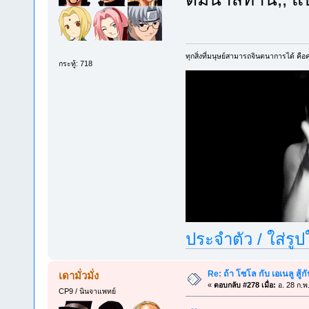
ทุกสิ่งที่มนุษย์สามารถจินตนาการได้ คือคว
กระทู้: 718
ประจำตัว / ใส่รู
Re: ถ้า โซโล กับ เอเนลู สู้
เดามั่วมั่ง
«
ตอบกลับ #278 เมื่อ:
อ. 28 ก.พ
CP9 / นินจาแพทย์