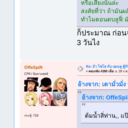
หรือเสียงนั่นล่ะ
สงสัยที่ว่า ถ้ามัน
ทำไมตอนตบลูฟี่ มั
ก็ประมาณ ก่อน
3 วันไง
Re: ถ้า โซโล กับ เอเนลู สู้
OffeSpiN
«
ตอบกลับ #280 เมื่อ:
อ. 28 ก.พ
CP9 / นินจาแพทย์
อ้างจาก: เดามั่วมั่
อ้างจาก: OffeSpi
ต้มน้ำสิ่ท่าน,, แ
กระทู้: 718