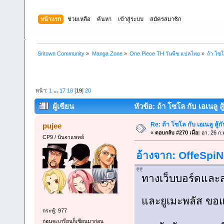
หน้าแรก
ช่วยเหลือ
ค้นหา
เข้าสู่ระบบ
สมัครสมาชิก
Sritown Community
»
Manga Zone
»
One Piece TH วันพีช แปลไทย
»
ถ้า โซโ
หน้า:
1
...
17
18
[
19
]
20
ผู้เขียน
หัวข้อ: ถ้า โซโล กับ เอเนลู ส
Re: ถ้า โซโล กับ เอเนลู สู้
pujee
«
ตอบกลับ #270 เมื่อ:
อา. 26 ก.
CP9 / นินจาแพทย์
อ้างจาก: OffeSpiN 
ทางเว็บบอร์ดและสป
และยูเมะพลัส ขอ
กระทู้: 977
ก่อนจะเกรียนก็เซียนมาก่อน