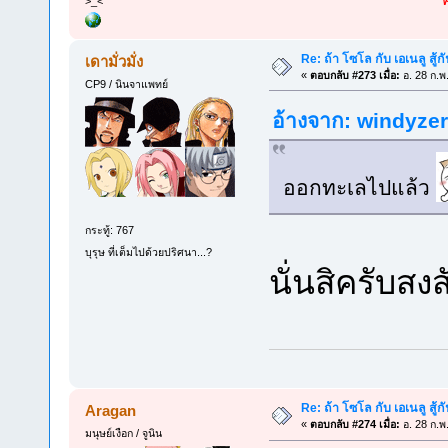
>_<
Re: ถ้า โซโล กับ เอเนลู สู้
เดามั่วมั่ง
«
ตอบกลับ #273 เมื่อ:
อ. 28 ก.พ
CP9 / นินจาแพทย์
อ้างจาก: windyzero
ออกทะเลไปแล้ว
กระทู้: 767
บุรุษ ที่เต็มไปด้วยปริศนา...?
นั่นสิครับสง
Re: ถ้า โซโล กับ เอเนลู สู้
Aragan
«
ตอบกลับ #274 เมื่อ:
อ. 28 ก.พ
มนุษย์เงือก / จูนิน