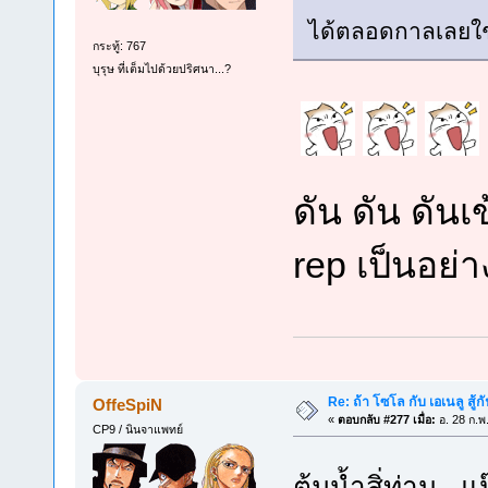
ได้ตลอดกาลเลยใช
กระทู้: 767
บุรุษ ที่เต็มไปด้วยปริศนา...?
ดัน ดัน ดันเ
rep เป็นอย่าง
Re: ถ้า โซโล กับ เอเนลู สู้
OffeSpiN
«
ตอบกลับ #277 เมื่อ:
อ. 28 ก.พ
CP9 / นินจาแพทย์
ต้มน้ำสิ่ท่าน,, 