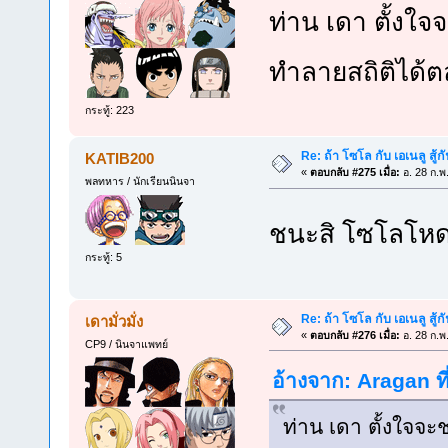
ท่าน เดา ตั้งใจจ
ทำลายสถิติได้
กระทู้: 223
Re: ถ้า โซโล กับ เอเนลู สู้
KATIB200
«
ตอบกลับ #275 เมื่อ:
อ. 28 ก.พ
พลทหาร / นักเรียนนินจา
ชนะสิ โซโลโห
กระทู้: 5
Re: ถ้า โซโล กับ เอเนลู สู้
เดามั่วมั่ง
«
ตอบกลับ #276 เมื่อ:
อ. 28 ก.พ
CP9 / นินจาแพทย์
อ้างจาก: Aragan ที
ท่าน เดา ตั้งใจจะ