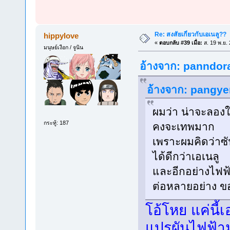
Re: สงสัยเกี่ยวกับเอเนลู??
hippylove
«
ตอบกลับ #39 เมื่อ:
ส. 19 พ.ย.
มนุษย์เงือก / จูนิน
อ้างจาก: panndora 
อ้างจาก: pangyen
ผมว่า น่าจะลอง
กระทู้: 187
คงจะเทพมาก
เพราะผมคิดว่าซ
ได้ดีกว่าเอเนลู
และอีกอย่างไฟฟ
ต่อหลายอย่าง ขอ
โอ้โหย แค่นี
แปรผันไฟฟ้าม