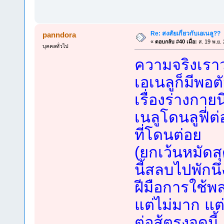
Re: สงสัยเกี่ยวกับเอเนลู??
panndora
«
ตอบกลับ #40 เมื่อ:
ส. 19 พ.ย.
บุคคลทั่วไป
ความจริงเรา
เอเนลูก็มีพอต
เรื่องร่างกาย
เนลูโดนลูฟี่ต่
ที่โดนต่อย
(ยกเว้นหมัดส
นี้สลบไปพักนึ
ฝีมือการใช้พ
แต่ไม่มาก แ
ต่อสู้ตรงจุดนี้