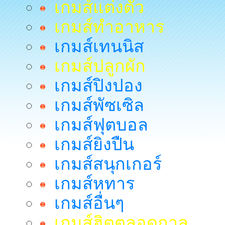
เกมส์แต่งตัว
เกมส์ทำอาหาร
เกมส์เทนนิส
เกมส์ปลูกผัก
เกมส์ปิงปอง
เกมส์พัซเซิล
เกมส์ฟุตบอล
เกมส์ยิงปืน
เกมส์สนุกเกอร์
เกมส์หทาร
เกมส์อื่นๆ
เกมส์ฮิตตลอดกาล