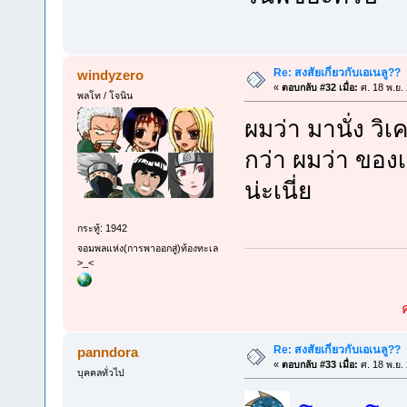
Re: สงสัยเกี่ยวกับเอเนลู??
windyzero
«
ตอบกลับ #32 เมื่อ:
ศ. 18 พ.ย.
พลโท / โจนิน
ผมว่า มานั่ง วิ
กว่า ผมว่า ของ
น่ะเนี่ย
กระทู้: 1942
จอมพลแห่ง(การพาออกสู่)ท้องทะเล
>_<
Re: สงสัยเกี่ยวกับเอเนลู??
panndora
«
ตอบกลับ #33 เมื่อ:
ศ. 18 พ.ย.
บุคคลทั่วไป