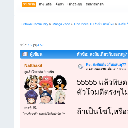
หน้าแรก
ช่วยเหลือ
ค้นหา
เข้าสู่ระบบ
สมัครสมาชิก
Sritown Community
»
Manga Zone
»
One Piece TH วันพีช แปลไทย
»
สงสัยเก
หน้า:
1
2
[
3
]
4
5
6
ผู้เขียน
หัวข้อ: สงสัยเกี่ยวกับเอเนลู?
Re: สงสัยเกี่ยวกับเอเนลู??
Natthakit
«
ตอบกลับ #30 เมื่อ:
ศ. 18 พ.ย.
ลูกเรือโจรสลัด / เกะนิน
55555 แล้วพิษตอ
ตัวโจมตีตรงๆไม่
กระทู้: 91
ถ้าเป็นโซโ,หรื
ึคนที่เรารัก มองยังไงก้อน่ารัก ^^