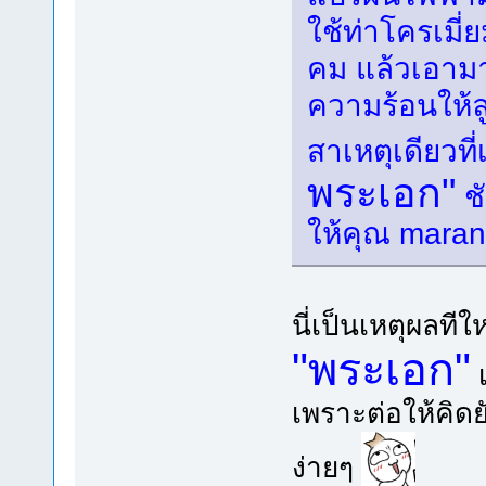
ใช้ท่าโครเมี่
คม แล้วเอามา
ความร้อนให้ลู
สาเหตุเดียวที่
พระเอก"
ชั
ให้คุณ mara
นี่เป็นเหตุผลทีใ
"พระเอก"
เพราะต่อให้คิดย
ง่ายๆ