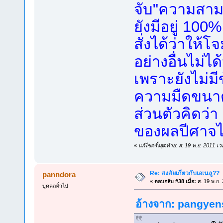
จับ"ความสาม
ยังมีอยู่ 10
สั่งได้ว่าให้โ
อย่างอื่นไม่ไ
เพราะยังไม่ม
ความมืดขนาด
ส่วนตัวคิดว่า
ของผลปีศาจได
«
แก้ไขครั้งสุดท้าย: ส. 19 พ.ย. 2011 
Re: สงสัยเกี่ยวกับเอเนลู??
panndora
«
ตอบกลับ #38 เมื่อ:
ส. 19 พ.ย.
บุคคลทั่วไป
อ้างจาก: pangyens