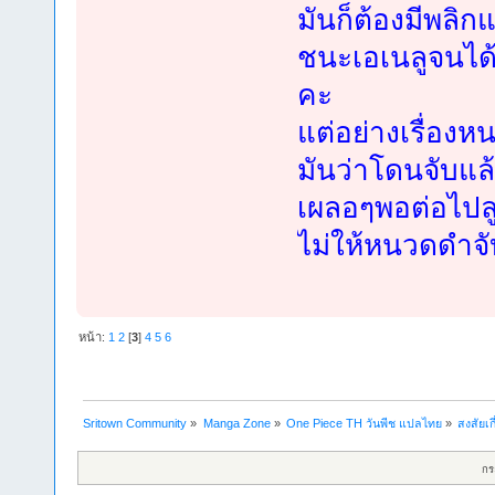
มันก็ต้องมีพลิ
ชนะเอเนลูจนได้ 
คะ
แต่อย่างเรื่องห
มันว่าโดนจับแล้
เผลอๆพอต่อไปลูฟี
ไม่ให้หนวดดำจั
หน้า:
1
2
[
3
]
4
5
6
Sritown Community
»
Manga Zone
»
One Piece TH วันพีช แปลไทย
»
สงสัยเก
กร