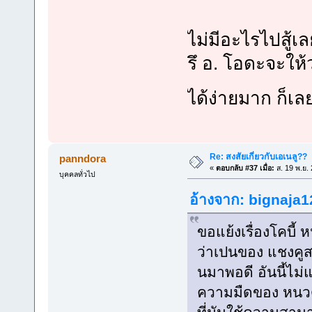
ไม่มีอะไรไปสู้
รึ อ. โอดะจะให้
ได้ง่ายมาก ก็เล
Re: สงสัยเกี่ยวกับเอเนลู??
panndora
«
ตอบกลับ #37 เมื่อ:
ส. 19 พ.ย.
บุคคลทั่วไป
อ้างจาก: bignaja12
ขอแย้งเรื่องโคบี้ 
ว่าเปนของ แชงคูส 
นมาพอดี อันนี้ไม่แ
ความมืดของ หนวดด