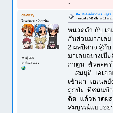
^^
Re: สงสัยเกี่ยวกับเอเนลู??
devicry
«
ตอบกลับ #43 เมื่อ:
ส. 19 พ.ย.
โจรสลัดสาว / นินจาซึนะ
หนวดดำ กับ เอเ
กันส่วนมากเลย 
2 ผลปีศาจ สู้กั
มาเลยอย่างเป๊ะ
กระทู้: 326
กาตูน ตัวละคร
จากใจที่ด้านชา
สมมุติ เอเอลเ
เข้ามา เอเนลยัง
ถูกป่ะ ทีชมันบ
ติด แล้วฟาดผลก
สมบูรณ์แบบอย่