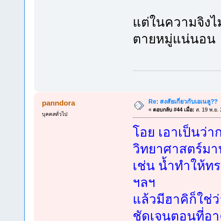
แต่ในความจิงไม
ตายหมู่แน่นอน 
Re: สงสัยเกี่ยวกับเอเนลู??
panndora
«
ตอบกลับ #44 เมื่อ:
ส. 19 พ.ย.
บุคคลทั่วไป
โอย เอาเป็นว่าก
วิทยาศาสตร์ม
เช่น น้ำทำให้ทร
ฯลฯ
แล้วมีฮาคิก็ใช
ชัดเจนตอนที่อาค