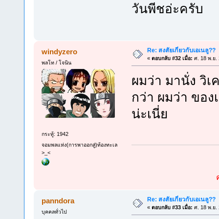
วันพีชอ่ะครับ
Re: สงสัยเกี่ยวกับเอเนลู??
windyzero
«
ตอบกลับ #32 เมื่อ:
ศ. 18 พ.ย.
พลโท / โจนิน
ผมว่า มานั่ง วิ
กว่า ผมว่า ของ
น่ะเนี่ย
กระทู้: 1942
จอมพลแห่ง(การพาออกสู่)ท้องทะเล
>_<
Re: สงสัยเกี่ยวกับเอเนลู??
panndora
«
ตอบกลับ #33 เมื่อ:
ศ. 18 พ.ย.
บุคคลทั่วไป