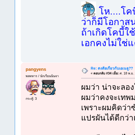
โห....โคบี
ว่าก็มีโอกาสน
ถ้าเกิดโคบี้
เอกคงไม่ใช่แค
Re: สงสัยเกี่ยวกับเอเนลู??
pangyens
«
ตอบกลับ #34 เมื่อ:
ศ. 18 พ.ย.
พลทหาร / นักเรียนนินจา
ผมว่า น่าจะลอ
ผมว่าคงจะเทพ
กระทู้: 3
เพราะผมคิดว่า
แปรผันได้ดีกว่า