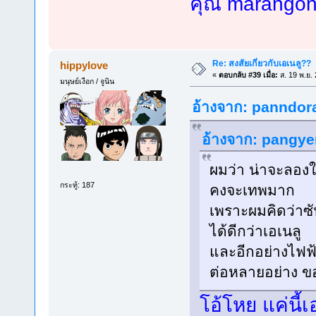
คุณ marango
Re: สงสัยเกี่ยวกับเอเนลู??
hippylove
«
ตอบกลับ #39 เมื่อ:
ส. 19 พ.ย.
มนุษย์เงือก / จูนิน
อ้างจาก: panndora 
อ้างจาก: pangyen
ผมว่า น่าจะลอง
กระทู้: 187
คงจะเทพมาก
เพราะผมคิดว่าซ
ได้ดีกว่าเอเนลู
และอีกอย่างไฟฟ
ต่อหลายอย่าง ขอ
โอ้โหย แค่นี