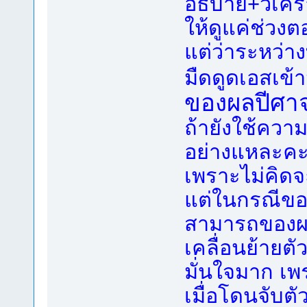
อธิบาย+วิเคร
ให้ดูแค่ช่วงตอ
แต่ว่าระหว่า
มืดดูดเอสเข้
ของผลปีศาจไ
ถ้ายังใช้ความ
อย่างแหละคะ
เพราะไม่คิดจ
แต่ในกรณีของ
สามารถของผล
เคลื่อนย้ายต
มั่นใจมาก เ
เมื่อโดนจับตัว