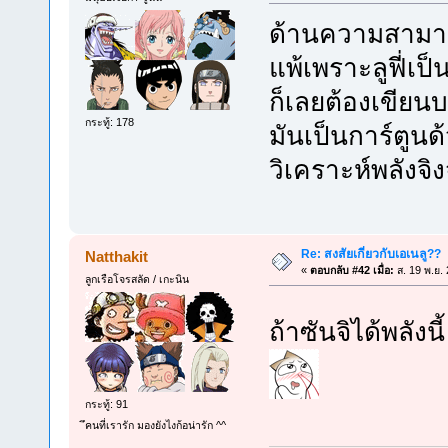
ด้านความสามารถเ
แพ้เพราะลูฟี่เป
ก็เลยต้องเขียน
กระทู้: 178
มันเป็นการ์ตูนด
วิเคราะห์พลังจ
Re: สงสัยเกี่ยวกับเอเนลู??
Natthakit
«
ตอบกลับ #42 เมื่อ:
ส. 19 พ.ย.
ลูกเรือโจรสลัด / เกะนิน
ถ้าซันจิได้พลัง
กระทู้: 91
ึคนที่เรารัก มองยังไงก้อน่ารัก ^^