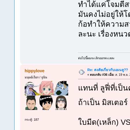
ทำได้แค่โจมตีสว
มันคงไม่อยู่ให้
ก้อทำให้ความส
ละนะ เรื่องหน
ต่อไปนี้ผมจะเลิกออกทะเลละ
Re: สงสัยเกี่ยวกับเอเนลู??
hippylove
«
ตอบกลับ #36 เมื่อ:
ส. 19 พ.ย.
มนุษย์เงือก / จูนิน
แทนที่ ลูฟี่ที่เป
ถ้าเป็น มิสเตอ
ใบมีด(เหล็ก) V
กระทู้: 187