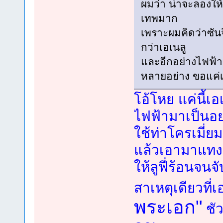
ผมว่า น่าจะลองให
เทพมาก
เพราะผมคิดว่าซัน
กว่าเอเนลู
และอีกอย่างไฟฟ้
หลายอย่าง ขอแค่เ
โอ้โหย แค่นี้
ไฟฟ้ามาเป็นอย
ใช้ท่าโครเมี่ย
แล้วเอามาแทงล
ให้ลูฟี่ร้อนจนจั
สาเหตุเดียวที่เ
พระเอก"
ชัว