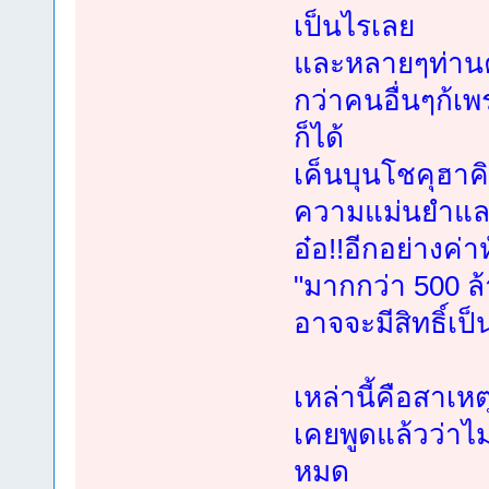
เป็นไรเลย
และหลายๆท่านคง
กว่าคนอื่นๆก้เพ
ก็ได้
เค็นบุนโชคุฮาค
ความแม่นยำและร
อ๋อ!!อีกอย่างค่
"มากกว่า 500 ล้
อาจจะมีสิทธิ์เป
เหล่านี้คือสาเหต
เคยพูดแล้วว่าไ
หมด