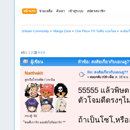
หน้าแรก
ช่วยเหลือ
ค้นหา
เข้าสู่ระบบ
สมัครสมาชิก
Sritown Community
»
Manga Zone
»
One Piece TH วันพีช แปลไทย
»
สงสัยเก
หน้า:
1
2
[
3
]
4
5
6
ผู้เขียน
หัวข้อ: สงสัยเกี่ยวกับเอเนลู?
Re: สงสัยเกี่ยวกับเอเนลู??
Natthakit
«
ตอบกลับ #30 เมื่อ:
ศ. 18 พ.ย.
ลูกเรือโจรสลัด / เกะนิน
55555 แล้วพิษตอ
ตัวโจมตีตรงๆไม่
กระทู้: 91
ถ้าเป็นโซโ,หรื
ึคนที่เรารัก มองยังไงก้อน่ารัก ^^