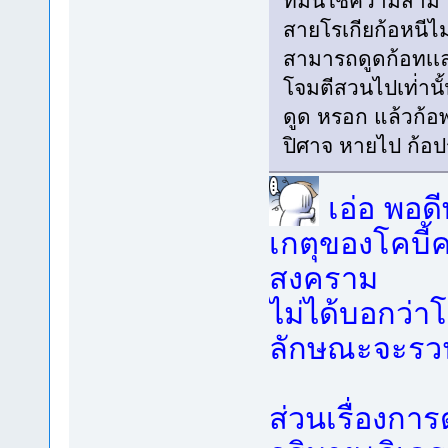
ที่มันใช้ความสามา
สายโรเกียก้อหนีไ
สามารถดูดก้อทเเลพ
โจมตีสวนไปเท่่านั้
ดูด หรอก แล้วก้อ
ปิศาจ หายไป ก้อป
เอ่อ พอดี
เกตุของโคบี้
สงคราม
ไม่ได้บอกว่าโค
ลักษณะจะรวนแ
ส่วนเรื่องก