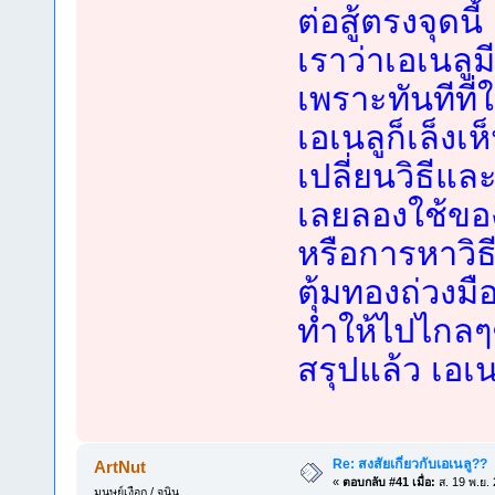
ต่อสู้ตรงจุดนี้
เราว่าเอเนลู
เพราะทันทีที่ใ
เอเนลูก็เล็งเห
เปลี่ยนวิธีและ
เลยลองใช้ของ
หรือการหาวิธี
ตุ้มทองถ่วงมื
ทำให้ไปไกล
สรุปแล้ว เอเน
Re: สงสัยเกี่ยวกับเอเนลู??
ArtNut
«
ตอบกลับ #41 เมื่อ:
ส. 19 พ.ย.
มนุษย์เงือก / จูนิน