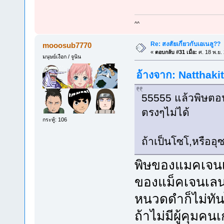
^^
Re: สงสัยเกี่ยวกับเอเนลู??
mooosub7770
«
ตอบกลับ #31 เมื่อ:
ศ. 18 พ.ย.
มนุษย์เงือก / จูนิน
อ้างจาก: Natthakit
55555 แล้วพิษตอนแ
ตรงๆไม่ได้
กระทู้: 106
ถ้าเป็นโซโ,หรืออ
พิษของแมคเจนเ
ของแม็คเจนเลนโห
หนวดดำก็ไม่ทันไ
ถ้าไม่มีผู้คุม