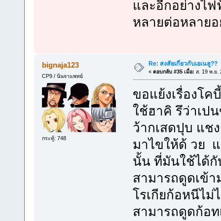
และอีกอย่างไฟ
หลายต่อหลายอย่
Re: สงสัยเกี่ยวกับเอเนลู??
bignaja123
«
ตอบกลับ #35 เมื่อ:
ส. 19 พ.ย.
CP9 / นินจาแพทย์
ขอแย้งเรื่องโคบ
ใช้ฮาคิ รึว่าเป
ว้ากเสดปุบ แชงก
กระทู้: 748
มาไขให้ด้ วย แ
นั้น ที่มันใช้ไ
สามารถดูดเข้าม
โรเกียก้อหนีไม
สามารถดูดก้อทเเ