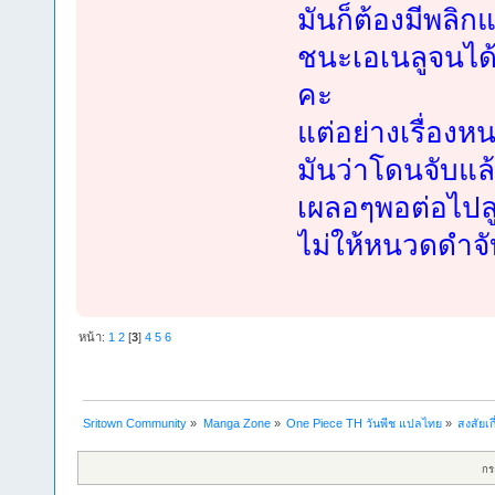
มันก็ต้องมีพลิ
ชนะเอเนลูจนได้ 
คะ
แต่อย่างเรื่องห
มันว่าโดนจับแล้
เผลอๆพอต่อไปลูฟี
ไม่ให้หนวดดำจั
หน้า:
1
2
[
3
]
4
5
6
Sritown Community
»
Manga Zone
»
One Piece TH วันพีช แปลไทย
»
สงสัยเก
กร