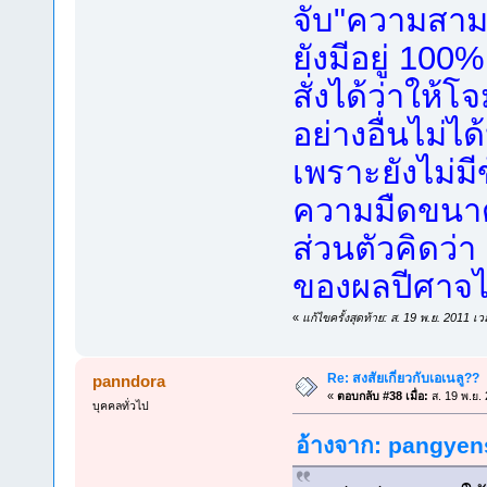
จับ"ความสาม
ยังมีอยู่ 10
สั่งได้ว่าให้โ
อย่างอื่นไม่ไ
เพราะยังไม่ม
ความมืดขนาด
ส่วนตัวคิดว่า
ของผลปีศาจได
«
แก้ไขครั้งสุดท้าย: ส. 19 พ.ย. 2011 
Re: สงสัยเกี่ยวกับเอเนลู??
panndora
«
ตอบกลับ #38 เมื่อ:
ส. 19 พ.ย.
บุคคลทั่วไป
อ้างจาก: pangyens