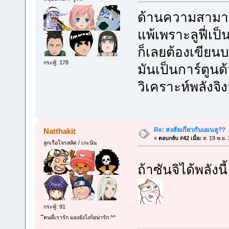
ด้านความสามารถเ
แพ้เพราะลูฟี่เป
ก็เลยต้องเขียน
กระทู้: 178
มันเป็นการ์ตูนด
วิเคราะห์พลังจ
Re: สงสัยเกี่ยวกับเอเนลู??
Natthakit
«
ตอบกลับ #42 เมื่อ:
ส. 19 พ.ย.
ลูกเรือโจรสลัด / เกะนิน
ถ้าซันจิได้พลัง
กระทู้: 91
ึคนที่เรารัก มองยังไงก้อน่ารัก ^^