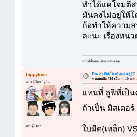
ทำได้แค่โจมตีสว
มันคงไม่อยู่ให้
ก้อทำให้ความส
ละนะ เรื่องหน
ต่อไปนี้ผมจะเลิกออกทะเลละ
Re: สงสัยเกี่ยวกับเอเนลู??
hippylove
«
ตอบกลับ #36 เมื่อ:
ส. 19 พ.ย.
มนุษย์เงือก / จูนิน
แทนที่ ลูฟี่ที่เป
ถ้าเป็น มิสเตอ
ใบมีด(เหล็ก) V
กระทู้: 187