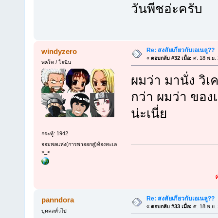
วันพีชอ่ะครับ
Re: สงสัยเกี่ยวกับเอเนลู??
windyzero
«
ตอบกลับ #32 เมื่อ:
ศ. 18 พ.ย.
พลโท / โจนิน
ผมว่า มานั่ง วิ
กว่า ผมว่า ของ
น่ะเนี่ย
กระทู้: 1942
จอมพลแห่ง(การพาออกสู่)ท้องทะเล
>_<
Re: สงสัยเกี่ยวกับเอเนลู??
panndora
«
ตอบกลับ #33 เมื่อ:
ศ. 18 พ.ย.
บุคคลทั่วไป