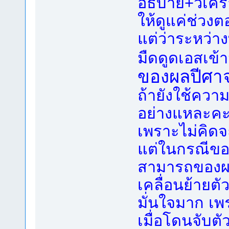
อธิบาย+วิเคร
ให้ดูแค่ช่วงตอ
แต่ว่าระหว่า
มืดดูดเอสเข้
ของผลปีศาจไ
ถ้ายังใช้ความ
อย่างแหละคะ
เพราะไม่คิดจ
แต่ในกรณีของ
สามารถของผล
เคลื่อนย้ายต
มั่นใจมาก เ
เมื่อโดนจับตัว