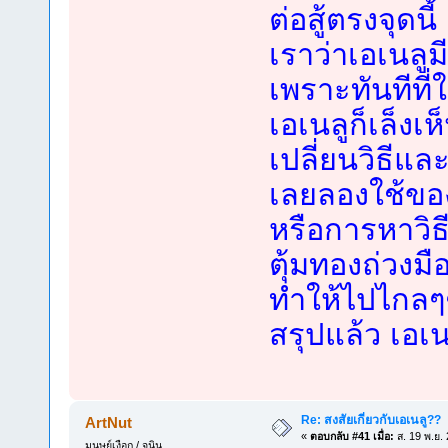
ต่อสู้ตรงจุดนี้
เราว่าเอเนลู
เพราะทันทีที่ใ
เอเนลูก็เล็งเห
เปลี่ยนวิธีและ
เลยลองใช้ของ
หรือการหาวิธี
ตุ้มทองถ่วงมื
ทำให้ไปไกล
สรุปแล้ว เอเน
Re: สงสัยเกี่ยวกับเอเนลู??
ArtNut
«
ตอบกลับ #41 เมื่อ:
ส. 19 พ.ย.
มนุษย์เงือก / จูนิน