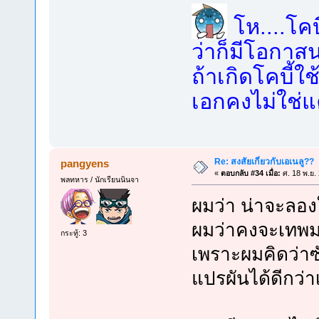
โห....โคบี
ว่าก็มีโอกาสน
ถ้าเกิดโคบี้
เอกคงไม่ใช่แค
Re: สงสัยเกี่ยวกับเอเนลู??
pangyens
«
ตอบกลับ #34 เมื่อ:
ศ. 18 พ.ย.
พลทหาร / นักเรียนนินจา
ผมว่า น่าจะลอ
ผมว่าคงจะเทพ
กระทู้: 3
เพราะผมคิดว่า
แปรผันได้ดีกว่า