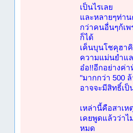
เป็นไรเลย
และหลายๆท่านคง
กว่าคนอื่นๆก้เพ
ก็ได้
เค็นบุนโชคุฮาค
ความแม่นยำและร
อ๋อ!!อีกอย่างค่
"มากกว่า 500 ล้
อาจจะมีสิทธิ์เป
เหล่านี้คือสาเหต
เคยพูดแล้วว่าไ
หมด