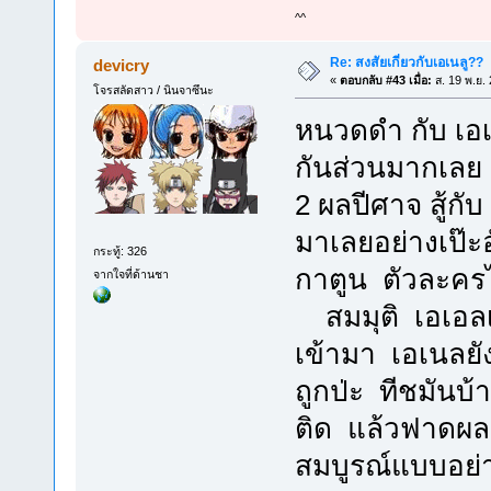
^^
Re: สงสัยเกี่ยวกับเอเนลู??
devicry
«
ตอบกลับ #43 เมื่อ:
ส. 19 พ.ย.
โจรสลัดสาว / นินจาซึนะ
หนวดดำ กับ เอเ
กันส่วนมากเลย 
2 ผลปีศาจ สู้กั
มาเลยอย่างเป๊ะ
กระทู้: 326
กาตูน ตัวละคร
จากใจที่ด้านชา
สมมุติ เอเอลเ
เข้ามา เอเนลยัง
ถูกป่ะ ทีชมันบ
ติด แล้วฟาดผลก
สมบูรณ์แบบอย่