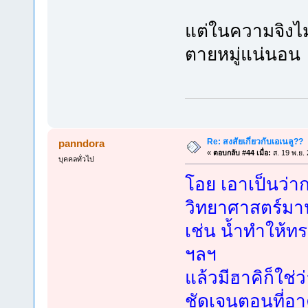
แต่ในความจิงไม
ตายหมู่แน่นอน 
Re: สงสัยเกี่ยวกับเอเนลู??
panndora
«
ตอบกลับ #44 เมื่อ:
ส. 19 พ.ย.
บุคคลทั่วไป
โอย เอาเป็นว่าก
วิทยาศาสตร์ม
เช่น น้ำทำให้ทร
ฯลฯ
แล้วมีฮาคิก็ใช
ชัดเจนตอนที่อาค