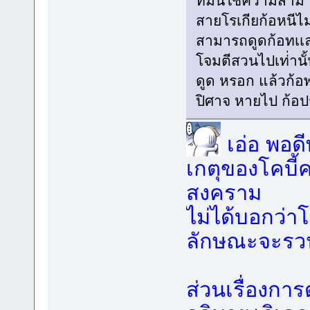
ที่มันใช้ความสามา
สายโรเกียก้อหนีไ
สามารถดูดก้อทเเลพ
โจมตีสวนไปเท่่านั้
ดูด หรอก แล้วก้อ
ปิศาจ หายไป ก้อป
เอ่อ พอดี
เกตุของโคบี้
สงคราม
ไม่ได้บอกว่าโค
ลักษณะจะรวนแ
ส่วนเรื่องก