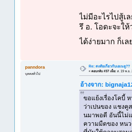
ไม่มีอะไรไปสู้
รึ อ. โอดะจะให้
ได้ง่ายมาก ก็เล
Re: สงสัยเกี่ยวกับเอเนลู??
panndora
«
ตอบกลับ #37 เมื่อ:
ส. 19 พ.ย.
บุคคลทั่วไป
อ้างจาก: bignaja12
ขอแย้งเรื่องโคบี้ 
ว่าเปนของ แชงคูส 
นมาพอดี อันนี้ไม่แ
ความมืดของ หนวดด