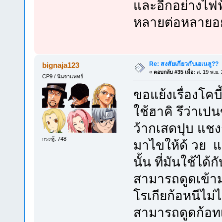
และอีกอย่างไฟ
หลายต่อหลายอย่
Re: สงสัยเกี่ยวกับเอเนลู??
bignaja123
«
ตอบกลับ #35 เมื่อ:
ส. 19 พ.ย.
CP9 / นินจาแพทย์
ขอแย้งเรื่องโคบ
ใช้ฮาคิ รึว่าเป
ว้ากเสดปุบ แชงก
กระทู้: 748
มาไขให้ด้ วย แ
นั้น ที่มันใช้ไ
สามารถดูดเข้าม
โรเกียก้อหนีไม
สามารถดูดก้อทเเ