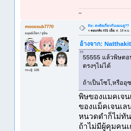
^^
Re: สงสัยเกี่ยวกับเอเนลู??
mooosub7770
«
ตอบกลับ #31 เมื่อ:
ศ. 18 พ.ย.
มนุษย์เงือก / จูนิน
อ้างจาก: Natthakit
55555 แล้วพิษตอนแ
ตรงๆไม่ได้
กระทู้: 106
ถ้าเป็นโซโ,หรืออ
พิษของแมคเจนเ
ของแม็คเจนเลนโห
หนวดดำก็ไม่ทันไ
ถ้าไม่มีผู้คุม