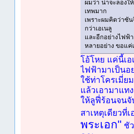
ผมว่า น่าจะลองให
เทพมาก
เพราะผมคิดว่าซัน
กว่าเอเนลู
และอีกอย่างไฟฟ้
หลายอย่าง ขอแค่เ
โอ้โหย แค่นี้
ไฟฟ้ามาเป็นอย
ใช้ท่าโครเมี่ย
แล้วเอามาแทงล
ให้ลูฟี่ร้อนจนจั
สาเหตุเดียวที่เ
พระเอก"
ชัว