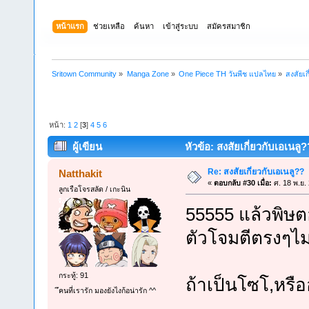
หน้าแรก
ช่วยเหลือ
ค้นหา
เข้าสู่ระบบ
สมัครสมาชิก
Sritown Community
»
Manga Zone
»
One Piece TH วันพีช แปลไทย
»
สงสัยเก
หน้า:
1
2
[
3
]
4
5
6
ผู้เขียน
หัวข้อ: สงสัยเกี่ยวกับเอเนลู?
Re: สงสัยเกี่ยวกับเอเนลู??
Natthakit
«
ตอบกลับ #30 เมื่อ:
ศ. 18 พ.ย.
ลูกเรือโจรสลัด / เกะนิน
55555 แล้วพิษตอ
ตัวโจมตีตรงๆไม่
กระทู้: 91
ถ้าเป็นโซโ,หรื
ึคนที่เรารัก มองยังไงก้อน่ารัก ^^