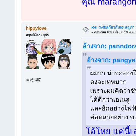
คุณ marango
Re: สงสัยเกี่ยวกับเอเนลู??
hippylove
«
ตอบกลับ #39 เมื่อ:
ส. 19 พ.ย.
มนุษย์เงือก / จูนิน
อ้างจาก: panndora 
อ้างจาก: pangyen
ผมว่า น่าจะลอง
กระทู้: 187
คงจะเทพมาก
เพราะผมคิดว่าซ
ได้ดีกว่าเอเนลู
และอีกอย่างไฟฟ
ต่อหลายอย่าง ขอ
โอ้โหย แค่นี