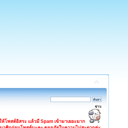
ข่าว:
ิดให้โพสต์อิสระ แล้วมี Spam เข้ามาเยอะมาก
ครสมาชิกก่อนโพสต์นะคะ ขออภัยในความไม่สะดวกค่ะ