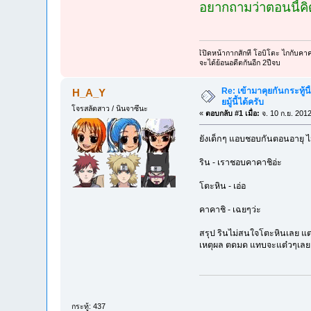
อยากถามว่าตอนนี้คิ
เิปิดหน้ากากสักที โอบิโตะ ไกกับค
จะได้ย้อนอดีตกันอีก 2ปีจบ
Re: เข้ามาคุยกันกระทู้นี
H_A_Y
ยมู้นี้ได้ครับ
โจรสลัดสาว / นินจาซึนะ
«
ตอบกลับ #1 เมื่อ:
จ. 10 ก.ย. 201
ยังเด็กๆ แอบชอบกันตอนอายุ ไ
ริน - เราชอบคาคาชิอ่ะ
โตะหิน - เอ่อ
คาคาชิ - เฉยๆว่ะ
สรุป รินไม่สนใจโตะหินเลย แต
เหตุผล ตดมด แทบจะแต๋วๆเลย 
กระทู้: 437