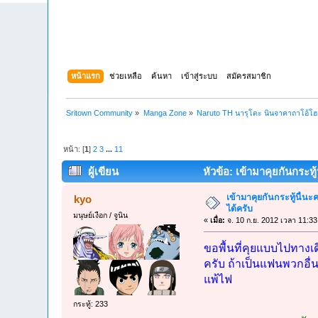
หน้าแรก
ช่วยเหลือ
ค้นหา
เข้าสู่ระบบ
สมัครสมาชิก
Sritown Community
»
Manga Zone
»
Naruto TH นารุโตะ นินจาคาถาโอ้โ
หน้า: [
1
]
2
3
...
11
ผู้เขียน
หัวข้อ: เข้ามาคุยกันกระทู้
เข้ามาคุยกันกระทู้นี้นะค
kyo
ได้ครับ
มนุษย์เงือก / จูนิน
«
เมื่อ:
จ. 10 ก.ย. 2012 เวลา 11:33
ขอพื้นที่คุยแบบไปทาง
ครับ ถ้าเป็นแฟนพวกอื่
แพ้ไฟ
กระทู้: 233