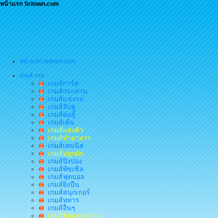
หน้าแรก Sritown.com
หน้าแรก sritown.com
เกมส์ เกม
เกมส์การ์ด
เกมส์กระดาน
เกมส์แข่งรถ
เกมส์จับคู่
เกมส์ต่อสู้
เกมส์เต้น
เกมส์แต่งตัว
เกมส์ทำอาหาร
เกมส์เทนนิส
เกมส์ปลูกผัก
เกมส์ปิงปอง
เกมส์พัซเซิล
เกมส์ฟุตบอล
เกมส์ยิงปืน
เกมส์สนุกเกอร์
เกมส์หทาร
เกมส์อื่นๆ
เกมส์ฮิตตลอดกาล