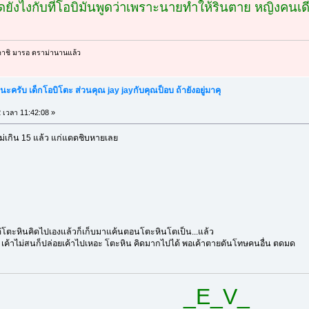
ดยังไงกับที่โอบิมันพูดว่าเพราะนายทำให้รินตาย หญิงคนเด
าคาชิ มารอ ดราม่านานแล้ว
้นะครับ เด็กโอบิโตะ ส่วนคุณ jay jayกับคุณป็อบ ถ้ายังอยู่มาคุ
2 เวลา 11:42:08 »
ม่เกิน 15 แล้ว แก่แดดชิบหายเลย
่โตะหินคิดไปเองแล้วก็เก็บมาแค้นตอนโตะหินโตเป็น...แล้ว
เค้าไม่สนก็ปล่อยเค้าไปเหอะ โตะหิน คิดมากไปได้ พอเค้าตายดันโทษคนอื่น ตดมด
_E_V_