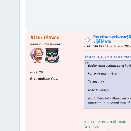
Re: เข้ามาคุยกันกระทู้นี
จิไรยะ เซียนกบ
ยมู้นี้ได้ครับ
พลทหาร / นักเรียนนินจา
«
ตอบกลับ #2 เมื่อ:
จ. 10 ก.ย. 201
อ้างจาก: H_A_Y ที่ จ. 10 ก.ย. 201
ยังเด็กๆ แอบชอบกันตอนอายุ ไม่เ
กระทู้: 28
ริน - เราชอบคาคาชิอ่ะ
ถ้ำมองมันผิดตรงไหน !
โตะหิน - เอ่อ
คาคาชิ - เฉยๆว่ะ
สรุป รินไม่สนใจโตะหินเลย แต่โตะ
เหตุผล ตดมด แทบจะแต๋วๆเลย เค้
ซากุระ - เราชอบซาสึเกะอ่ะ
โตะ - เอ่อ