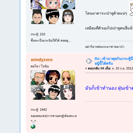
โดนมาดาระเป่าหูด้วยแน่ๆ
เหมือนที่ตัวเองไปเป่าหูคนอื่น
กระทู้: 210
ชั้นจะเป็นเกะนินให้ได้ คอยดู...
อย่าริอาจส่งแกะมาฆ่าหมาป่า
Re: เข้ามาคุยกันกระทู้นี
windyzero
ยมู้นี้ได้ครับ
พลโท / โจนิน
«
ตอบกลับ #4 เมื่อ:
จ. 10 ก.ย. 201
มันก็เข้าทำนอง ฝุ่นเข้
กระทู้: 1942
จอมพลแห่ง(การพาออกสู่)ท้องทะเล
>_<