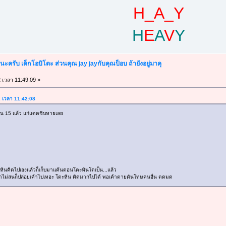
H_A_Y
H
E
A
V
Y
้นะครับ เด็กโอบิโตะ ส่วนคุณ jay jayกับคุณป็อบ ถ้ายังอยู่มาคุ
2 เวลา 11:49:09 »
2 เวลา 11:42:08
กิน 15 แล้ว แก่แดดชิบหายเลย
หินคิดไปเองแล้วก็เก็บมาแค้นตอนโตะหินโตเป็น...แล้ว
าไม่สนก็ปล่อยเค้าไปเหอะ โตะหิน คิดมากไปได้ พอเค้าตายดันโทษคนอื่น ตดมด