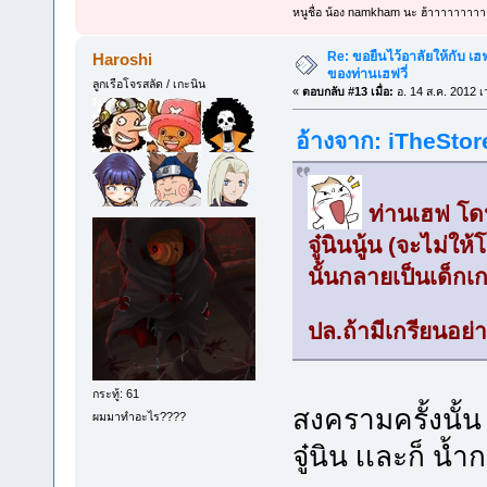
หนูชื่อ น้อง namkham นะ ฮ้าาาาาาาาา
Re: ขอยืนไว้อาลัยให้กับ เฮฟจ
Haroshi
ของท่านเฮฟวี่
ลูกเรือโจรสลัด / เกะนิน
«
ตอบกลับ #13 เมื่อ:
อ. 14 ส.ค. 2012 เ
อ้างจาก: iTheStore
ท่านเฮฟ โด
จู๋นินนู้น (จะไม่ใ
นั้นกลายเป็นเด็กเ
ปล.ถ้ามีเกรียนอย่า
กระทู้: 61
สงครามครั้งนั้น
ผมมาทำอะไร????
จู๋นิน เเละก็ น้