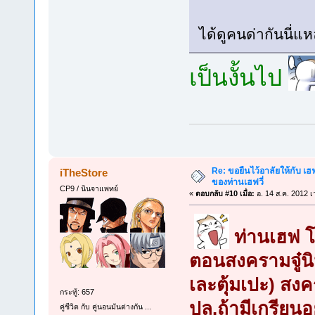
ได้ดูคนด่ากันนี่
เป็นงั้นไป
Re: ขอยืนไว้อาลัยให้กับ เฮฟจ
iTheStore
ของท่านเฮฟวี่
CP9 / นินจาแพทย์
«
ตอบกลับ #10 เมื่อ:
อ. 14 ส.ค. 2012 เ
ท่านเฮฟ โ
ตอนสงครามจู๋นิน
เละตุ้มเปะ) สงค
กระทู้: 657
ปล.ถ้ามีเกรียนอ
คู่ชีวิต กับ คู่นอนมันต่างกัน ...