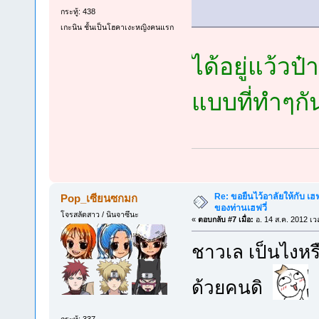
กระทู้: 438
เกะนิน ชั้นเป็นโฮคาเงะหญิงคนแรก
ได้อยู่แว้วป
แบบที่ทำๆกั
Re: ขอยืนไว้อาลัยให้กับ เฮฟจ
Pop_เซียนซกมก
ของท่านเฮฟวี่
โจรสลัดสาว / นินจาซึนะ
«
ตอบกลับ #7 เมื่อ:
อ. 14 ส.ค. 2012 เว
ชาวเล เป็นไงหร
ด้วยคนดิ
กระทู้: 337