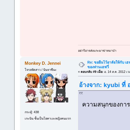
อย่าริอาจส่งแกะมาฆ่าหมาป่า
Re: ขอยืนไว้อาลัยให้กับ เฮฟจ
Monkey D. Jennei
ของท่านเฮฟวี่
โจรสลัดสาว / นินจาซึนะ
«
ตอบกลับ #9 เมื่อ:
อ. 14 ส.ค. 2012 เว
อ้างจาก: kyubi ที่
ความสนุกของการอ
กระทู้: 438
เกะนิน ชั้นเป็นโฮคาเงะหญิงคนแรก