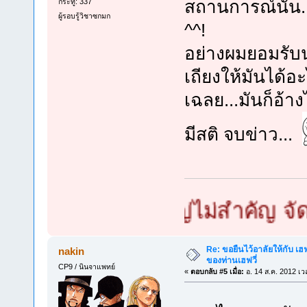
สถานการณ์นั้น.
กระทู้: 337
ผู้รอบรู้วิชาซกมก
^^!
อย่างผมยอมรับน
เถียงให้มันได้อะ
เฉลย...มันก็อ้
มีสติ จบข่าว...
ซกมก เล็กใหญ่ไม่สำคัญ จัดท่ายา
Re: ขอยืนไว้อาลัยให้กับ เฮฟจ
nakin
ของท่านเฮฟวี่
CP9 / นินจาแพทย์
«
ตอบกลับ #5 เมื่อ:
อ. 14 ส.ค. 2012 เว