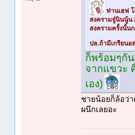
ท่านเฮฟ โ
สงครามจู๋นินนู้น
สงครามครั้งนั้นก
ปล.ถ้ามีเกรียนอย
ก็พร้อมๆกัน
จากแขวะ คื
เอง)
ชายน้อยก็ล้อว่า
ผนึกเลยอะ