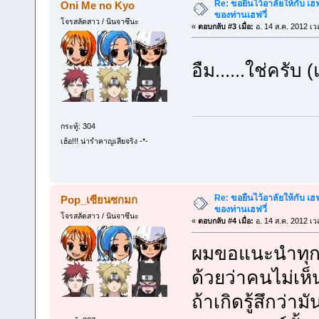
Re: ขอยืนไว้อาลัยให้กับ เฮฟจ
Oni Me no Kyo
ของท่านเฮฟวี่
โจรสลัดสาว / นินจาซึนะ
«
ตอบกลับ #3 เมื่อ:
อ. 14 ส.ค. 2012 เว
อืม......ใช่ครับ
กระทู้: 304
เฮ้อ!!! น่ารำคาญเสียจริง -*-
Re: ขอยืนไว้อาลัยให้กับ เฮฟจ
Pop_เซียนซกมก
ของท่านเฮฟวี่
โจรสลัดสาว / นินจาซึนะ
«
ตอบกลับ #4 เมื่อ:
อ. 14 ส.ค. 2012 เว
ผมขอแนะนำทุกค
ด้วยว่าคนไม่เห็
ถ้าเกิดรู้สึกว่า