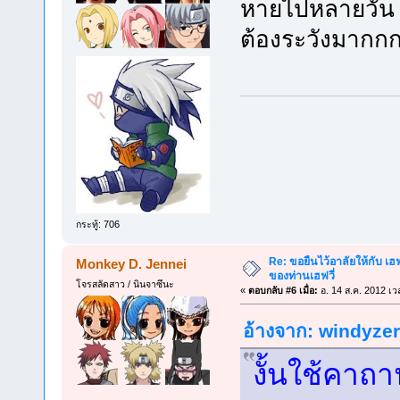
หายไปหลายวัน 
ต้องระวังมาก
กระทู้: 706
Re: ขอยืนไว้อาลัยให้กับ เฮฟจ
Monkey D. Jennei
ของท่านเฮฟวี่
โจรสลัดสาว / นินจาซึนะ
«
ตอบกลับ #6 เมื่อ:
อ. 14 ส.ค. 2012 เว
อ้างจาก: windyzero
งั้นใช้คาถา