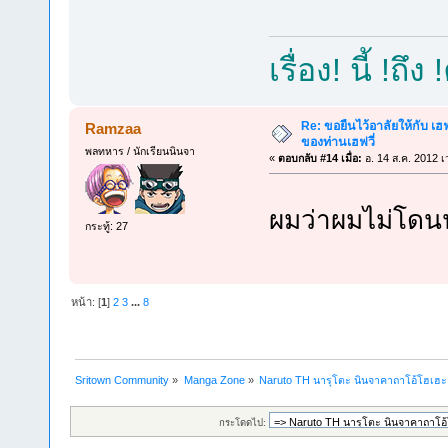
เรื่อง! นี้ !ถึง
Re: ขอยืนไว้อาลัยให้กับ เฮฟจ
Ramzaa
ของท่านเฮฟวี่
พลทหาร / นักเรียนนินจา
«
ตอบกลับ #14 เมื่อ:
อ. 14 ส.ค. 2012 เ
ผมว่าผมไม่โด
กระทู้: 27
หน้า: [
1
]
2
3
...
8
Sritown Community
»
Manga Zone
»
Naruto TH นารุโตะ นินจาคาถาโอ้โฮเฮ
กระโดดไป: