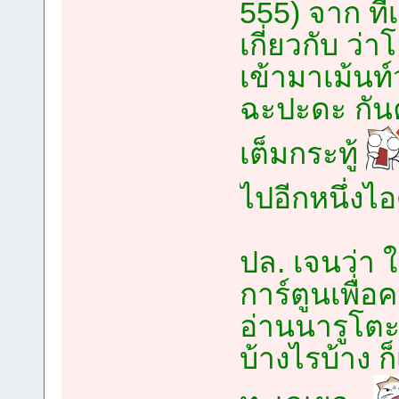
555) จาก ที่เ
เกี่ยวกับ ว่
เข้ามาเม้นท์
ฉะปะดะ กันค
เต็มกระทู้
ไปอีกหนึ่งไอ
ปล. เจนว่า ใ
การ์ตูนเพื่
อ่านนารูโตะ
บ้างไรบ้าง ก