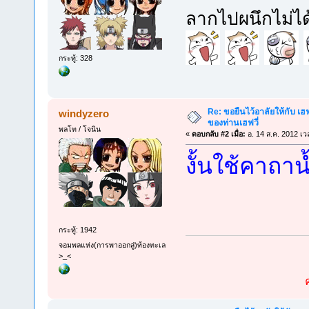
ลากไปผนึกไม่ได
กระทู้: 328
Re: ขอยืนไว้อาลัยให้กับ เฮฟจ
windyzero
ของท่านเฮฟวี่
พลโท / โจนิน
«
ตอบกลับ #2 เมื่อ:
อ. 14 ส.ค. 2012 เว
งั้นใช้คาถาน
กระทู้: 1942
จอมพลแห่ง(การพาออกสู่)ท้องทะเล
>_<