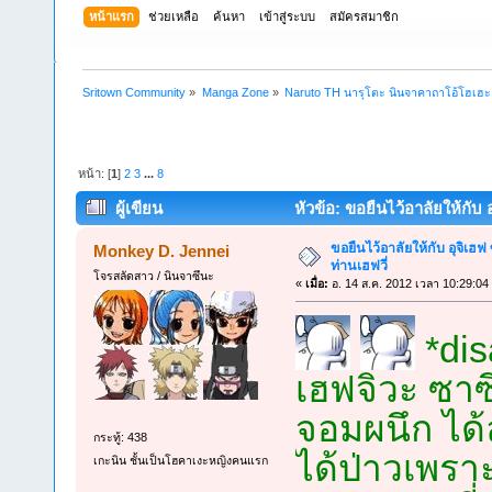
หน้าแรก
ช่วยเหลือ
ค้นหา
เข้าสู่ระบบ
สมัครสมาชิก
Sritown Community
»
Manga Zone
»
Naruto TH นารุโตะ นินจาคาถาโอ้โฮเฮ
หน้า: [
1
]
2
3
...
8
ผู้เขียน
หัวข้อ: ขอยืนไว้อาลัยให้กับ อ
ขอยืนไว้อาลัยให้กับ อุจิเฮฟ 
Monkey D. Jennei
ท่านเฮฟวี่
โจรสลัดสาว / นินจาซึนะ
«
เมื่อ:
อ. 14 ส.ค. 2012 เวลา 10:29:04
*dis
เฮฟจิวะ ซาซึ
จอมผนึก ได้
กระทู้: 438
ได้ป่าวเพราะ
เกะนิน ชั้นเป็นโฮคาเงะหญิงคนแรก