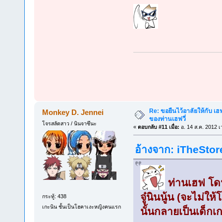
Re: ขอยืนไว้อาลัยให้กับ เฮฟจ
Monkey D. Jennei
ของท่านเฮฟวี่
โจรสลัดสาว / นินจาซึนะ
«
ตอบกลับ #11 เมื่อ:
อ. 14 ส.ค. 2012 เ
อ้างจาก: iTheStore
ท่านเฮฟ โด
จู๋นินนู้น (จะไม่ใ
กระทู้: 438
เกะนิน ชั้นเป็นโฮคาเงะหญิงคนแรก
นั้นกลายเป็นเด็กเ