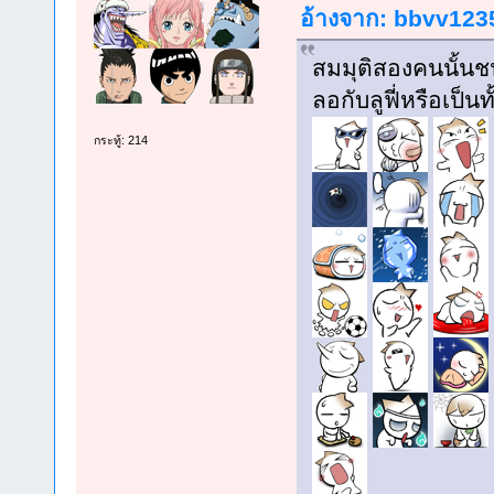
อ้างจาก: bbvv1235 
สมมุติสองคนนั้นชน
ลอกับลูฟี่หรือเป
กระทู้: 214