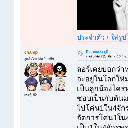
ประจำตัว / ใส่รู
Re: ลอเเละลูฟี่
champ
«
ตอบกลับ #11 เมื่อ:
พ. 13 มิ.ย.
ลูกเรือโจรสลัด / เกะนิน
ลอร์เคยบอกว่าท
จะอยู่ในโลกให่
เป็นลูกน้องไครหล
กระทู้: 60
ชอบเป็นกับตันม
ไปโค่น1ใน4จักรพร
จัดการโค่น1ใน4จั
เป็น1ใน4จักรพรร