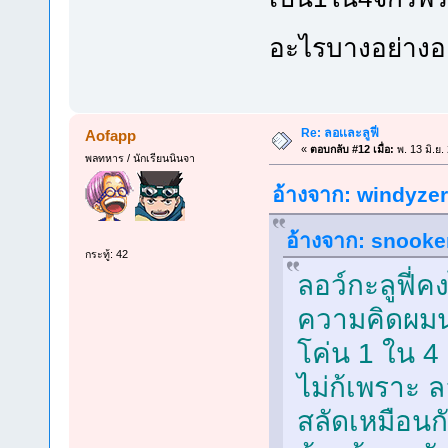
อะไรบางอย่างอย
Re: ลอเเละลูฟี่
Aofapp
«
ตอบกลับ #12 เมื่อ:
พ. 13 มิ.ย.
พลทหาร / นักเรียนนินจา
อ้างจาก: windyzero
อ้างจาก: snooker4
กระทู้: 42
ลอว์กะลูฟี่ค
ความคิดผมนะ
โค่น 1 ใน 4 
ไม่ก้เพราะ ล
สลัดเหมือนกั