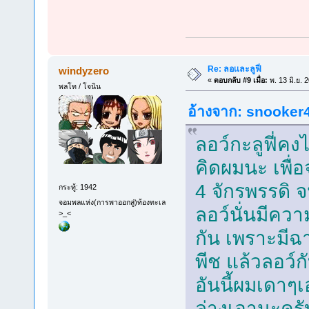
Re: ลอเเละลูฟี่
windyzero
«
ตอบกลับ #9 เมื่อ:
พ. 13 มิ.ย. 
พลโท / โจนิน
อ้างจาก: snooker46
ลอว์กะลูฟี่ค
คิดผมนะ เพื่
4 จักรพรรดิ จ
กระทู้: 1942
จอมพลแห่ง(การพาออกสู่)ท้องทะเล
ลอว์นั่นมีคว
>_<
กัน เพราะมีฉา
พีช แล้วลอว์ก
อันนี้ผมเดาๆเ
ล่างเอานะครั