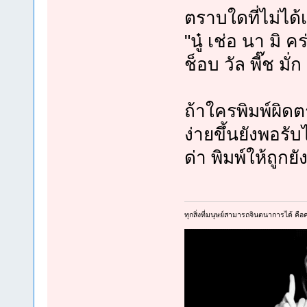
ตราบใดที่ไม่ได
"นู๋ เช่อ นา มิ คร่
ช็อบ วัล พี๊ช มั่ก 
ถ้าใครพิมพ์ผิด
ง่ายขึ้นยังพอรับ
ด่า พิมพ์ให้ถูกย
ทุกสิ่งที่มนุษย์สามารถจินตนาการได้ คือคว