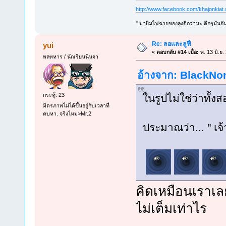
http://www.facebook.com/khajonkiat
" มายืมไฟฉายของลุงดีกว่านะ ดึกๆมันอัน
Re: ลอเเละลูฟี่
yui
«
ตอบกลับ #14 เมื่อ:
พ. 13 มิ.ย.
พลทหาร / นักเรียนนินจา
อ้างจาก: BlackNom
กระทู้: 23
ในรูปไม่ใช่ว่าทั
มิตรภาพไม่ได้ขึ้นอยู่กับเวลาที่
คบหา. จริงไหม>Mr.2
ประมาณว่า... " เจ้า
คิดเหมือนเราเ
ไม่เต็มเท่าไร