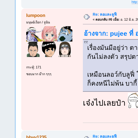
htt
Re: ลอเเละลูฟี่
lumpoon
«
ตอบกลับ #6 เมื่อ:
อ. 12 มิ.ย. 
มนุษย์เงือก / จูนิน
อ้างจาก: pujee ที่
เรื่องมันมีอยู่ว่
กันไม่ลงตัว สรุปตาอ
กระทู้: 171
เหมือนลอว์กับลูฟี่ 
ชอบมาก ม๊าก ๆๆๆ
ก็คงหนีไม่พ้น บากี้
เจ๋งไปเลยป๋า
Re: ลอเเละลูฟี่
bbvv1235