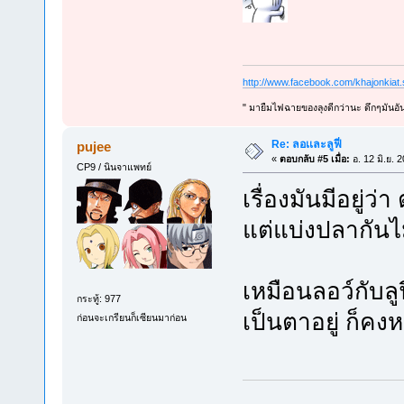
http://www.facebook.com/khajonkiat
" มายืมไฟฉายของลุงดีกว่านะ ดึกๆมันอัน
Re: ลอเเละลูฟี่
pujee
«
ตอบกลับ #5 เมื่อ:
อ. 12 มิ.ย. 
CP9 / นินจาแพทย์
เรื่องมันมีอยู่
แต่แบ่งปลากันไม
เหมือนลอว์กับลูฟ
กระทู้: 977
เป็นตาอยู่ ก็คงหน
ก่อนจะเกรียนก็เซียนมาก่อน