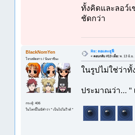
ทั้งคิดและลอว์เข
ชัดกว่า
Re: ลอเเละลูฟี่
BlackNomYen
«
ตอบกลับ #13 เมื่อ:
พ. 13 มิ.ย.
โจรสลัดสาว / นินจาซึนะ
ในรูปไม่ใช่ว่า
ประมาณว่า... " เจ
กระทู้: 406
ในโลกนี้ไม่มีคำว่า " เป็นไปไม่ไำด้ "