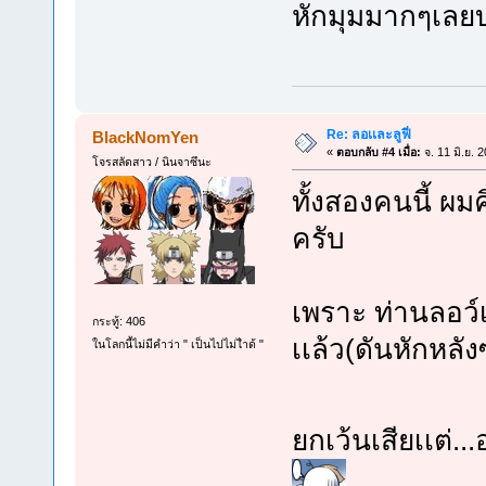
หักมุมมากๆเลยบาก
Re: ลอเเละลูฟี่
BlackNomYen
«
ตอบกลับ #4 เมื่อ:
จ. 11 มิ.ย. 
โจรสลัดสาว / นินจาซึนะ
ทั้งสองคนนี้ ผ
ครับ
เพราะ ท่านลอว์เ
กระทู้: 406
เเล้ว(ดันหักหลัง
ในโลกนี้ไม่มีคำว่า " เป็นไปไม่ไำด้ "
ยกเว้นเสียเเต่..