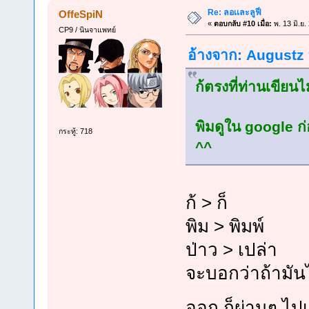
Re: ลอเเละลูฟี่
OffeSpiN
«
ตอบกลับ #10 เมื่อ:
พ. 13 มิ.ย.
CP9 / นินจาแพทย์
อ้างจาก: Augustz ท
ก้ตรงที่ท่านเขียนไม
พิมดูใน google ก่
กระทู้: 718
^^
ก้ > ก็
พิม > พิมพ์
ป่าว > เปล่า
จะบอกว่าถ้ามันไม
ออก ก็ผ่านๆ ไป