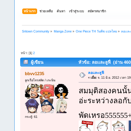
หน้าแรก
ช่วยเหลือ
ค้นหา
เข้าสู่ระบบ
สมัครสมาชิก
Sritown Community
»
Manga Zone
»
One Piece TH วันพีช แปลไทย
»
ลอเเละล
หน้า: [
1
]
2
ผู้เขียน
หัวข้อ: ลอเเละลูฟี่ (อ่าน 4603
ลอเเละลูฟี่
bbvv1235
«
เมื่อ:
จ. 11 มิ.ย. 2012 เวลา 19
ลูกเรือโจรสลัด / เกะนิน
สมมุติสองคนนั้น
อ่ะระหว่างลอกับ
พัดเหรอ55555
กระทู้: 61