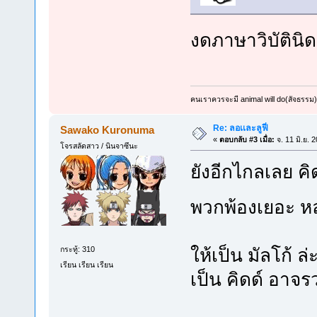
งดภาษาวิบัตินิด
คนเราควรจะมี animal will do(สัจธรรม)
Re: ลอเเละลูฟี่
Sawako Kuronuma
«
ตอบกลับ #3 เมื่อ:
จ. 11 มิ.ย. 
โจรสลัดสาว / นินจาซึนะ
ยังอีกไกลเลย คิ
พวกพ้องเยอะ 
ให้เป็น มัลโก้ 
กระทู้: 310
เรียน เรียน เรียน
เป็น คิดด์ อาจ