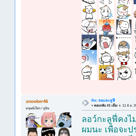
Re: ลอเเละลูฟี่
snooker46
«
ตอบกลับ #1 เมื่อ:
จ. 11 มิ.ย. 
มนุษย์เงือก / จูนิน
ลอว์กะลูฟี่คง
ผมนะ เพื่อจะป