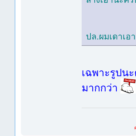
ปล.ผมเดาเอา
เฉพาะรูปนะค
มากกว่า