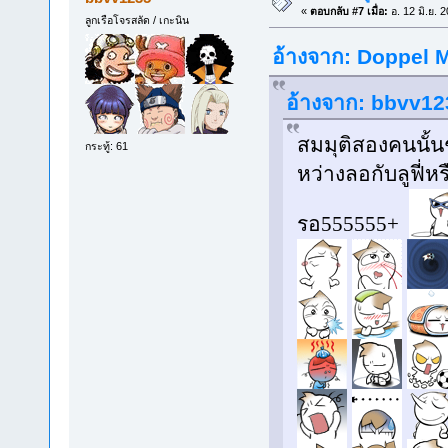
«
ตอบกลับ #7 เมื่อ:
อ. 12 มิ.ย. 
ลูกเรือโจรสลัด / เกะนิน
อ้างจาก: Doppel Ma
อ้างจาก: bbvv123
สมมุติสองคนนั้นช
กระทู้: 61
หว่างลอกับลูฟี่ห
รอ555555+