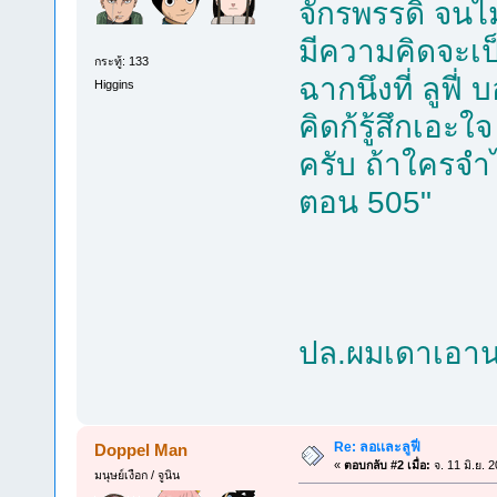
จักรพรรดิ จนไม่
มีความคิดจะเป
กระทู้: 133
ฉากนึงที่ ลูฟี
Higgins
คิดก้รู้สึกเอะ
ครับ ถ้าใครจำไ
ตอน 505"
ปล.ผมเดาเอาน
Re: ลอเเละลูฟี่
Doppel Man
«
ตอบกลับ #2 เมื่อ:
จ. 11 มิ.ย. 
มนุษย์เงือก / จูนิน