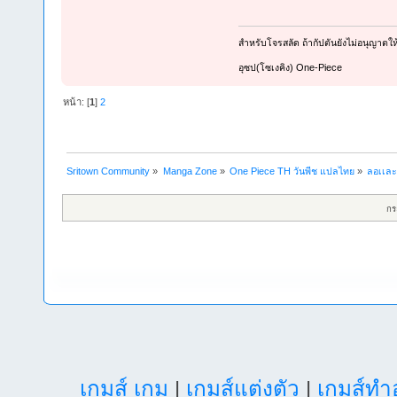
สำหรับโจรสลัด ถ้ากัปตันยังไม่อนุญาตให้อ
อุซป(โซเงคิง) One-Piece
หน้า: [
1
]
2
Sritown Community
»
Manga Zone
»
One Piece TH วันพีช แปลไทย
»
ลอเเละล
กร
เกมส์ เกม
|
เกมส์แต่งตัว
|
เกมส์ท