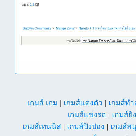
หน้า:
1
2
[
3
]
Sritown Community
»
Manga Zone
»
Naruto TH นารุโตะ นินจาคาถาโอ้โฮเฮ
กระโดดไป:
เกมส์ เกม
|
เกมส์แต่งตัว
|
เกมส์ท
เกมส์แข่งรถ
|
เกมส์ยิ
เกมส์เทนนิส
|
เกมส์ปิงปอง
|
เกมส์สน