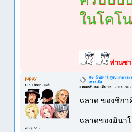
ในโคโน
ท่านซาโ
Re: ถ้าอิทาจิ สูกับ มาดาร
juppy
เหรอ คับ
CP9 / นินจาแพทย์
«
ตอบกลับ #41 เมื่อ:
พฤ. 17 พ.ค. 2012
ฉลาด ของชิกาค
ฉลาดของมินาโต
กระทู้: 515