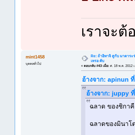
เราจะต้
Re: ถ้าอิทาจิ สูกับ มาดาร
mint1458
เหรอ คับ
บุคคลทั่วไป
«
ตอบกลับ #43 เมื่อ:
ศ. 18 พ.ค. 2012 เ
อ้างจาก: apinun ที
อ้างจาก: juppy ท
ฉลาด ของชิกาค
ฉลาดของมินาโตะ