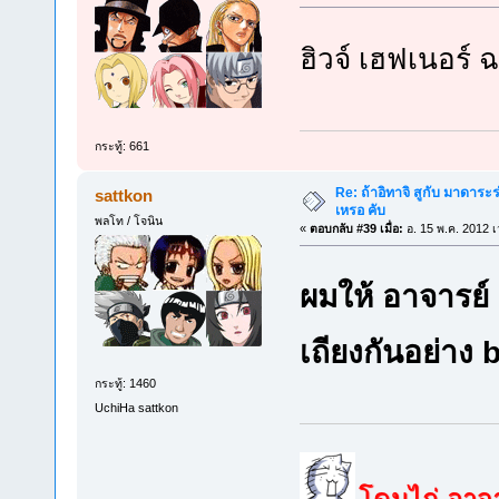
ฮิวจ์ เฮฟเนอร์
กระทู้: 661
Re: ถ้าอิทาจิ สูกับ มาดาร
sattkon
เหรอ คับ
พลโท / โจนิน
«
ตอบกลับ #39 เมื่อ:
อ. 15 พ.ค. 2012 เ
ผมให้ อาจารย
เถียงกันอย่าง 
กระทู้: 1460
UchiHa sattkon
โดนไก่ อาจาร