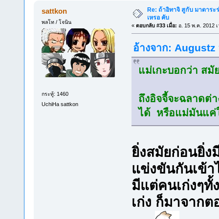
Re: ถ้าอิทาจิ สูกับ มาดาร
sattkon
เหรอ คับ
พลโท / โจนิน
«
ตอบกลับ #33 เมื่อ:
อ. 15 พ.ค. 2012 เ
อ้างจาก: Augustz ท
แม่เกะบอกว่า สมัยน
กระทู้: 1460
ถึงอิจจี้จะฉลาดต่
UchiHa sattkon
ได้ หรือแม่มันแค
ยิ่งสมัยก่อนยิ่ง
แข่งขันกันเข้
มีแต่คนเก่งๆทั้
เก่ง ก็มาจากตอน