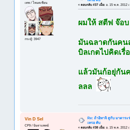
เทพ / โหมดเซียน
«
ตอบกลับ #37 เมื่อ:
อ. 15 พ.ค. 2012 เ
ผมให้ สตีฟ จ๊อ
กระทู้: 3947
มันฉลาดกันคนละ
บิลเกตไปคิดเรื่
แล้วมันก้อยุ่กั
ลลล
Re: ถ้าอิทาจิ สูกับ มาดาร
Vin D Sel
เหรอ คับ
CP9 / นินจาแพทย์
«
ตอบกลับ #38 เมื่อ:
อ. 15 พ.ค. 2012 เ