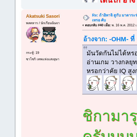
Re: ถ้าอิทาจิ สูกับ มาดาร
Akatsuki Sasori
เหรอ คับ
พลทหาร / นักเรียนนินจา
«
ตอบกลับ #40 เมื่อ:
พ. 16 พ.ค. 2012 เ
อ้างจาก: -OHM- ที่
มันวัดกันไม่ได้หรอ
กระทู้: 19
ซาโซริ เทพแห่งแสงอุษา
อ่านเกม วางกลยุทธ์
หรอกว่าคัย IQ สูง
ชิกามารุ
ครับบบบ