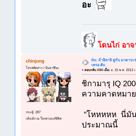
อะ
โดนไก่ อาจาร
Re: ถ้าอิทาจิ สูกับ มาดาร
chinjung
เหรอ คับ
โจรสลัดสาว / นินจาซึนะ
«
ตอบกลับ #34 เมื่อ:
อ. 15 พ.ค. 2012 เ
ชิกามารุ IQ 200
ความคาดหมายห
"โหหหหห นี่มัน
กระทู้: 287
เท้งเต้ง ณ ใจกลางแปซิฟิค
ประมาณนี้