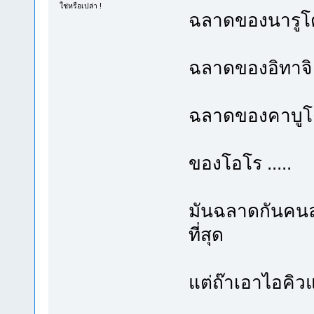
ใช่หรือเปล่า !
ฉลาดของนารูโ
ฉลาดของอิทาจิ คื
ฉลาดของคาบูโตะ
ของโอโร .....
มันฉลาดกันคนล
ที่สุด
แต่ถ๊าเอาไอคิว