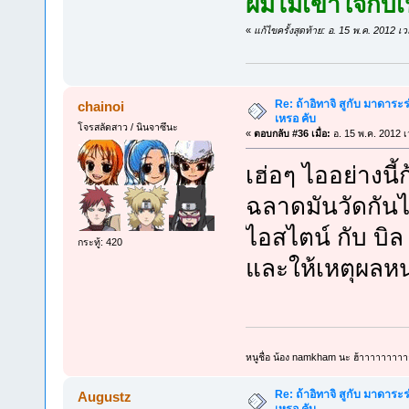
ผมไม่เข้าใจกับเน
«
แก้ไขครั้งสุดท้าย: อ. 15 พ.ค. 2012 
Re: ถ้าอิทาจิ สูกับ มาดาร
chainoi
เหรอ คับ
โจรสลัดสาว / นินจาซึนะ
«
ตอบกลับ #36 เมื่อ:
อ. 15 พ.ค. 2012 เ
เฮ่อๆ ไออย่างนี้
ฉลาดมันวัดกันไ
ไอสไตน์ กับ บิ
กระทู้: 420
และให้เหตุผลหน่
หนูชื่อ น้อง namkham นะ ฮ้าาาาาาาาา
Re: ถ้าอิทาจิ สูกับ มาดาร
Augustz
เหรอ คับ