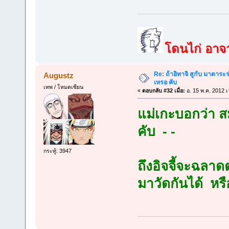
โดนไก่ อาจาร
Re: ถ้าอิทาจิ สูกับ มาดาร
Augustz
เหรอ คับ
เทพ / โหมดเซียน
«
ตอบกลับ #32 เมื่อ:
อ. 15 พ.ค. 2012 เ
แม่เกะบอกว่า สม
คับ - -
กระทู้: 3947
ถึงอิจจี้จะฉลาด
มาวัดกันได้ หร