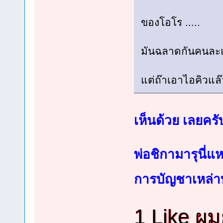
ของโอโร .....
มันฉลาดกันคนละแบ
แต่ถ๊าเอาไอคิวแล
เห็นด้วย เลยคร
พ่อชิกามารุนี
การบัญชาเหล่
1 Like ผม