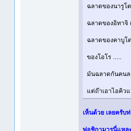
ฉลาดของนารูโต
ฉลาดของอิทาจิ คือ
ฉลาดของคาบูโตะ
ของโอโร .....
มันฉลาดกันคนละ
แต่ถ๊าเอาไอคิวแ
เห็นด้วย เลยครับ
พ่อชิกามารุนี่แ