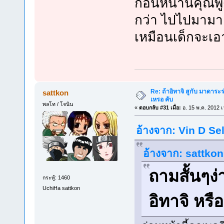
ก่อนหน้านี้คุณ
กว่า ไปไปมามาแ
เหมือนเด็กจะเอ
Re: ถ้าอิทาจิ สูกับ มาดาร
sattkon
เหรอ คับ
พลโท / โจนิน
«
ตอบกลับ #31 เมื่อ:
อ. 15 พ.ค. 2012 เ
อ้างจาก: Vin D Sel
อ้างจาก: sattkon
ถามสั้นๆง
กระทู้: 1460
UchiHa sattkon
อิทาจิ หรื