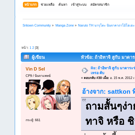
หน้าแรก
ช่วยเหลือ
ค้นหา
เข้าสู่ระบบ
สมัครสมาชิก
Sritown Community
»
Manga Zone
»
Naruto TH นารุโตะ นินจาคาถาโอ้โฮเฮ
หน้า:
1
2
[
3
]
ผู้เขียน
หัวข้อ: ถ้าอิทาจิ สูกับ มาดา
Re: ถ้าอิทาจิ สูกับ มาดาร
Vin D Sel
เหรอ คับ
CP9 / นินจาแพทย์
«
ตอบกลับ #30 เมื่อ:
อ. 15 พ.ค. 2012 เ
อ้างจาก: sattkon ท
ถามสั้นๆง่
ทาจิ หรือ ช
กระทู้: 661