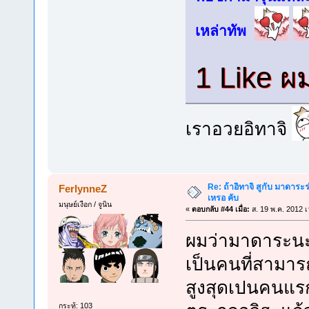
เหล่าทัพ
1 Like ผ
เราอวยอิทาจิ
Re: ถ้าอิทาจิ สูกับ มาดาร
FerlynneZ
เหรอ คับ
มนุษย์เงือก / จูนิน
«
ตอบกลับ #44 เมื่อ:
ส. 19 พ.ค. 2012 เ
ผมว่ามาดาระนะ 
เป็นคนที่สามาร
สูงสุดเปนคนแรก
กระทู้: 103