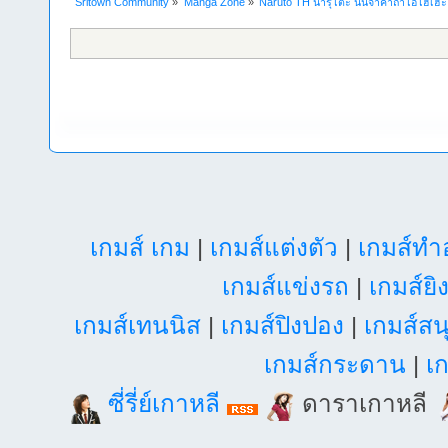
Sritown Community
»
Manga Zone
»
Naruto TH นารุโตะ นินจาคาถาโอ้โฮเฮ
เกมส์ เกม
|
เกมส์แต่งตัว
|
เกมส์ท
เกมส์แข่งรถ
|
เกมส์ยิ
เกมส์เทนนิส
|
เกมส์ปิงปอง
|
เกมส์สน
เกมส์กระดาน
|
เก
ซี่รี่ย์เกาหลี
ดาราเกาหลี