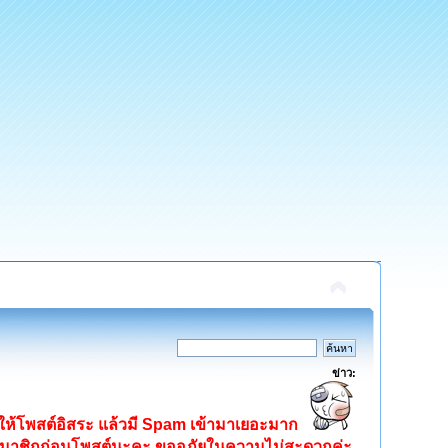
ข่าว:
ิดให้โพสต์อิสระ แล้วมี Spam เข้ามาเยอะมาก
ครสมาชิกก่อนโพสต์นะคะ ขออภัยในความไม่สะดวกค่ะ