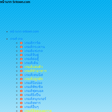
หน้าแรก Sritown.com
หน้าแรก sritown.com
เกมส์ เกม
เกมส์การ์ด
เกมส์กระดาน
เกมส์แข่งรถ
เกมส์จับคู่
เกมส์ต่อสู้
เกมส์เต้น
เกมส์แต่งตัว
เกมส์ทำอาหาร
เกมส์เทนนิส
เกมส์ปลูกผัก
เกมส์ปิงปอง
เกมส์พัซเซิล
เกมส์ฟุตบอล
เกมส์ยิงปืน
เกมส์สนุกเกอร์
เกมส์หทาร
เกมส์อื่นๆ
เกมส์ฮิตตลอดกาล