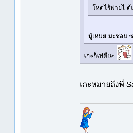
โหดไร้พ่ายไ ด้
นู๋เหมย มะชอบ 
เกะก็เท่ดีนะ
เกะหมายถึงพี่ S