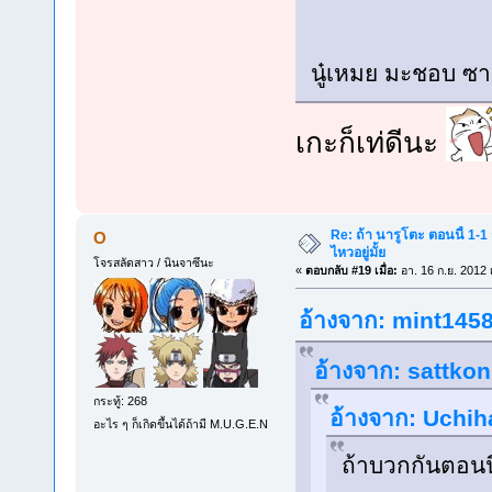
นู๋เหมย มะชอบ ซา
เกะก็เท่ดีนะ
Re: ถ้า นารูโตะ ตอนนี้ 1-1
O
ไหวอยู่มั้ย
โจรสลัดสาว / นินจาซึนะ
«
ตอบกลับ #19 เมื่อ:
อา. 16 ก.ย. 2012 
อ้างจาก: mint1458 
อ้างจาก: sattkon
กระทู้: 268
อ้างจาก: Uchiha
อะไร ๆ ก็เกิดขึ้นได้ถ้ามี M.U.G.E.N
ถ้าบวกกันตอนนี้