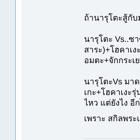
ถ้านารุโตะสู้กั
นารุโตะ Vs..ซา
สาระ)+โฮคาเงะร
อมตะ+จักกระเย
นารุโตะVs มาดา
เกะ+โฮคาเงะรุ่
ไหว แต่ยังไง อ
เพราะ สกิลพระ