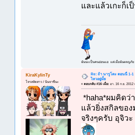
และแล้วเกะก็เ
ฉันน่ะเป็นคนอ่อนแอ แต่เมื่อฉันผจญภัย 
Re: ถ้า นารูโตะ ตอนนี้ 1-1
KiraKylinTy
ไหวอยู่มั้ย
โจรสลัดสาว / นินจาซึนะ
«
ตอบกลับ #16 เมื่อ:
อา. 16 ก.ย. 2012 
*haha*ผมคิดว่า
แล้วยิ่งสกิลขอ
จริงๆครับ อุจิวะ