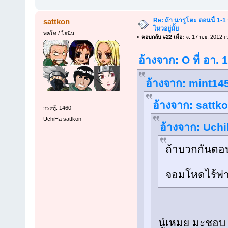
Re: ถ้า นารูโตะ ตอนนี้ 1-1
sattkon
ไหวอยู่มั้ย
พลโท / โจนิน
«
ตอบกลับ #22 เมื่อ:
จ. 17 ก.ย. 2012 เ
อ้างจาก: O ที่ อา.
อ้างจาก: mint145
อ้างจาก: sattko
กระทู้: 1460
UchiHa sattkon
อ้างจาก: Uchi
ถ้าบวกกันตอนน
จอมโหดไร้พ่า
นู๋เหมย มะชอบ