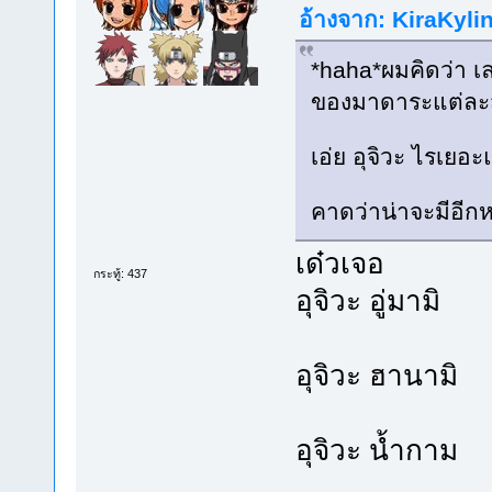
อ้างจาก: KiraKylin
*haha*ผมคิดว่า เล
ของมาดาระแต่ละสก
เอ่ย อุจิวะ ไรเยอะ
คาดว่าน่าจะมีอี
เด๋วเจอ
กระทู้: 437
อุจิวะ อู่มามิ
อุจิวะ ฮานามิ
อุจิวะ น้ำกาม