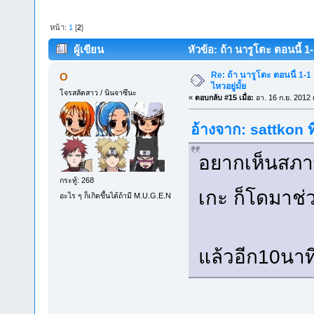
หน้า:
1
[
2
]
ผู้เขียน
หัวข้อ: ถ้า นารูโตะ ตอนนี้ 1
Re: ถ้า นารูโตะ ตอนนี้ 1-1
O
ไหวอยู่มั้ย
โจรสลัดสาว / นินจาซึนะ
«
ตอบกลับ #15 เมื่อ:
อา. 16 ก.ย. 2012 
อ้างจาก: sattkon ท
อยากเห็นสภาพ
กระทู้: 268
เกะ ก็โดมาช
อะไร ๆ ก็เกิดขึ้นได้ถ้ามี M.U.G.E.N
แล้วอีก10นา