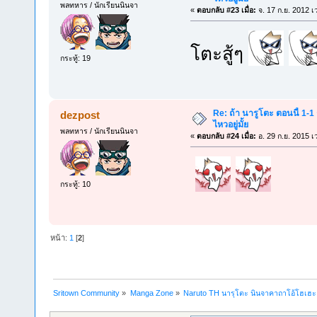
พลทหาร / นักเรียนนินจา
«
ตอบกลับ #23 เมื่อ:
จ. 17 ก.ย. 2012 เ
โตะสู้ๆ
กระทู้: 19
Re: ถ้า นารูโตะ ตอนนี้ 1-1
dezpost
ไหวอยู่มั้ย
พลทหาร / นักเรียนนินจา
«
ตอบกลับ #24 เมื่อ:
อ. 29 ก.ย. 2015 เ
กระทู้: 10
หน้า:
1
[
2
]
Sritown Community
»
Manga Zone
»
Naruto TH นารุโตะ นินจาคาถาโอ้โฮเฮ