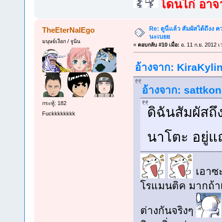
โดนไก่ อาจาร
Re: ดูนี่แล้ว สัมผัสได้ถึงง
TheEterNalEgo
นะเบยย
มนุษย์เงือก / จูนิน
«
ตอบกลับ #10 เมื่อ:
อ. 11 ก.ย. 2012 เ
อ้างจาก: KiraKylin
อ้างจาก: sattkon 
กระทู้: 182
ดิฉันสัมผัสถ
Fuckkkkkkkk
นาโตะ อยู่แถ
เอาซะห
โรแมนติค มากถ้าเ
ต่างกันจริงๆ