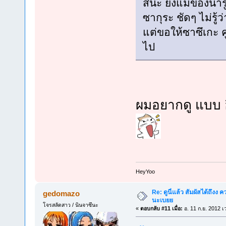
สินะ ยิ่งแม่ของนา
ซากุระ ชัดๆ ไม่รู้ว
แต่ขอให้ซาซึเกะ คู่
ไป
ผมอยากดู แบบ อ
็HeyYoo
Re: ดูนี่แล้ว สัมผัสได้ถึงง
gedomazo
นะเบยย
โจรสลัดสาว / นินจาซึนะ
«
ตอบกลับ #11 เมื่อ:
อ. 11 ก.ย. 2012 เ