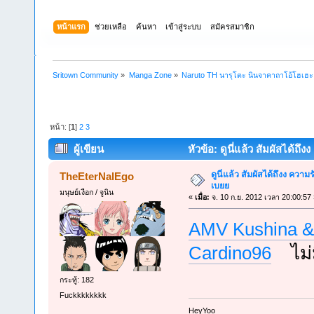
หน้าแรก
ช่วยเหลือ
ค้นหา
เข้าสู่ระบบ
สมัครสมาชิก
Sritown Community
»
Manga Zone
»
Naruto TH นารุโตะ นินจาคาถาโอ้โฮเฮ
หน้า: [
1
]
2
3
ผู้เขียน
หัวข้อ: ดูนี่แล้ว สัมผัสได้ถ
ดูนี่แล้ว สัมผัสได้ถึงง ควา
TheEterNalEgo
เบยย
มนุษย์เงือก / จูนิน
«
เมื่อ:
จ. 10 ก.ย. 2012 เวลา 20:00:57 
AMV Kushina & 
Cardino96
ไม่ม
กระทู้: 182
Fuckkkkkkkk
็HeyYoo