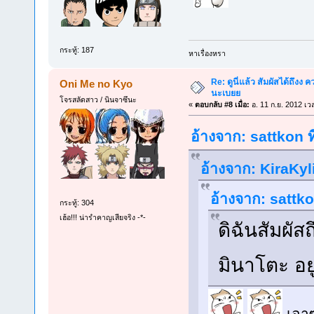
กระทู้: 187
หาเรื่องหรา
Re: ดูนี่แล้ว สัมผัสได้ถึงง
Oni Me no Kyo
นะเบยย
โจรสลัดสาว / นินจาซึนะ
«
ตอบกลับ #8 เมื่อ:
อ. 11 ก.ย. 2012 เว
อ้างจาก: sattkon ท
อ้างจาก: KiraKyli
อ้างจาก: sattko
กระทู้: 304
เฮ้อ!!! น่ารำคาญเสียจริง -*-
ดิฉันสัมผัส
มินาโตะ อยู
เอา