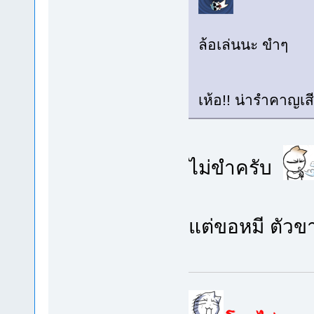
ล้อเล่นนะ ขำๆ
เห้อ!! น่ารำคาญเส
ไม่ขำครับ
แต่ขอหมี ตัวข