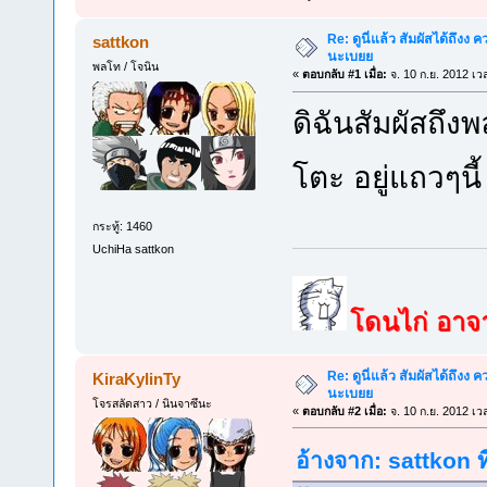
Re: ดูนี่แล้ว สัมผัสได้ถึงง
sattkon
นะเบยย
พลโท / โจนิน
«
ตอบกลับ #1 เมื่อ:
จ. 10 ก.ย. 2012 เว
ดิฉันสัมผัสถึง
โตะ อยู่แถวๆนี้
กระทู้: 1460
UchiHa sattkon
โดนไก่ อาจาร
Re: ดูนี่แล้ว สัมผัสได้ถึงง
KiraKylinTy
นะเบยย
โจรสลัดสาว / นินจาซึนะ
«
ตอบกลับ #2 เมื่อ:
จ. 10 ก.ย. 2012 เว
อ้างจาก: sattkon ท