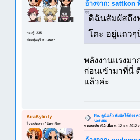
อ้างจาก: sattkon ท
ดิฉันสัมผัสถึ
โตะ อยู่แถวๆนี
กระทู้: 335
พ่อหนุ่มอุจิวะ..เหอะๆ
พลังงานแรงมากเ
ก่อนเข้ามาที่นี่
แล้วค่ะ
Re: ดูนี่แล้ว สัมผัสได้ถึงง
KiraKylinTy
นะเบยย
โจรสลัดสาว / นินจาซึนะ
«
ตอบกลับ #12 เมื่อ:
พ. 12 ก.ย. 2012 เ
อ้างจาก: gedomazo