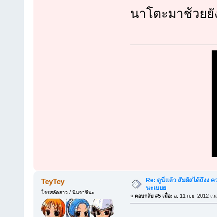
นาโตะมาช้วยยังไ
Re: ดูนี่แล้ว สัมผัสได้ถึงง
TeyTey
นะเบยย
โจรสลัดสาว / นินจาซึนะ
«
ตอบกลับ #5 เมื่อ:
อ. 11 ก.ย. 2012 เว