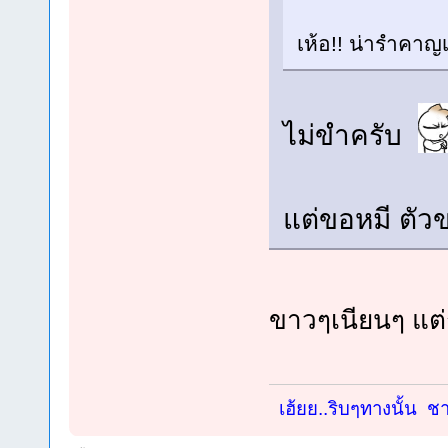
เห้อ!! น่ารำคาญเ
ไม่ขำครับ
แต่ขอหมี ตัว
ขาวๆเนียนๆ แต่ก็
เฮ้ยย..ริบๆทางนั้น ชาย