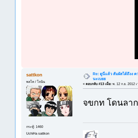
Re: ดูนี่แล้ว สัมผัสได้ถึงง
sattkon
นะเบยย
พลโท / โจนิน
«
ตอบกลับ #13 เมื่อ:
พ. 12 ก.ย. 2012 เ
จขกท โดนลาก
กระทู้: 1460
UchiHa sattkon