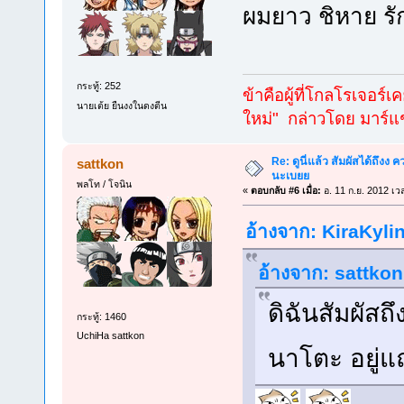
ผมยาว ชิหาย 
กระทู้: 252
ข้าคือผู้ที่โกลโรเจอร์เ
นายเต้ย ยืนงงในดงตีน
ใหม่" กล่าวโดย มาร์แช
Re: ดูนี่แล้ว สัมผัสได้ถึงง
sattkon
นะเบยย
พลโท / โจนิน
«
ตอบกลับ #6 เมื่อ:
อ. 11 ก.ย. 2012 เว
อ้างจาก: KiraKylin
อ้างจาก: sattkon 
ดิฉันสัมผัสถ
กระทู้: 1460
UchiHa sattkon
นาโตะ อยู่แถ