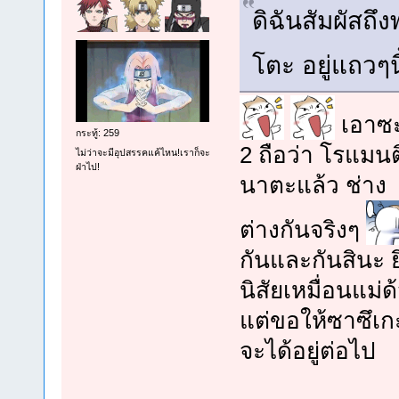
ดิฉันสัมผัสถึ
โตะ อยู่แถวๆนี
เอาซะ
กระทู้: 259
2 ถือว่า โรแมนต
ไม่ว่าจะมีอุปสรรคแค้ไหน!เราก็จะ
ฝ่าไป!
นาตะแล้ว ช่าง
ต่างกันจริงๆ
กันและกันสินะ 
นิสัยเหมื่อนแม่ด้
แต่ขอให้ซาซึเกะ 
จะได้อยู่ต่อไป