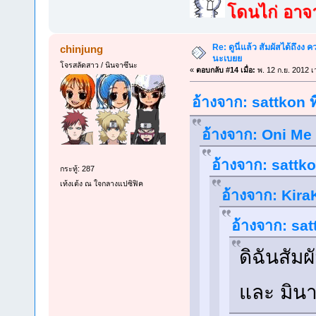
โดนไก่ อาจาร
Re: ดูนี่แล้ว สัมผัสได้ถึงง
chinjung
นะเบยย
โจรสลัดสาว / นินจาซึนะ
«
ตอบกลับ #14 เมื่อ:
พ. 12 ก.ย. 2012 เ
อ้างจาก: sattkon ท
อ้างจาก: Oni Me 
อ้างจาก: sattko
กระทู้: 287
เท้งเต้ง ณ ใจกลางแปซิฟิค
อ้างจาก: KiraK
อ้างจาก: sat
ดิฉันสัม
และ มินา