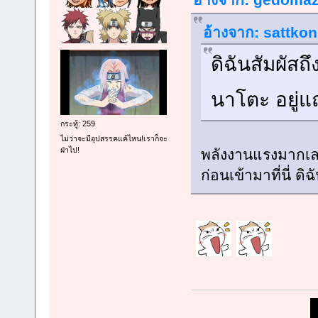
อ้างจาก: sattkon 
ดิฉันสัมผัสถ
นาโตะ อยู่แถ
กระทู้: 259
ไม่ว่าจะมีอุปสรรคแค้ไหน!เราก็จะ
ฝ่าไป!
พลังงานแรงมากเลย
ก่อนเข้ามาที่นี่ ดิ