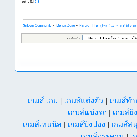
หน้า: [
1
]
2
3
Sritown Community
»
Manga Zone
»
Naruto TH นารุโตะ นินจาคาถาโอ้โฮเฮ
กระโดดไป:
เกมส์ เกม
|
เกมส์แต่งตัว
|
เกมส์ท
เกมส์แข่งรถ
|
เกมส์ยิ
เกมส์เทนนิส
|
เกมส์ปิงปอง
|
เกมส์สน
เกมส์กระดาน
|
เก