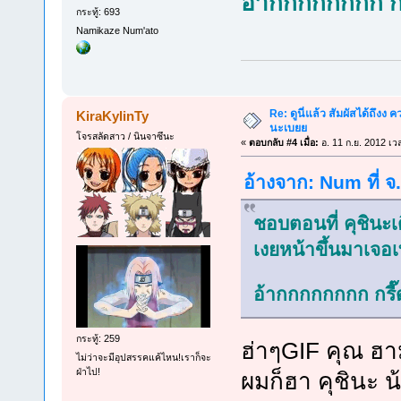
อ้ากกกกกกกก ก
กระทู้: 693
Namikaze Num'ato
Re: ดูนี่แล้ว สัมผัสได้ถึงง
KiraKylinTy
นะเบยย
โจรสลัดสาว / นินจาซึนะ
«
ตอบกลับ #4 เมื่อ:
อ. 11 ก.ย. 2012 เว
อ้างจาก: Num ที่ จ
ชอบตอนที่ คุชินะ
เงยหน้าขึ้นมาเจ
อ้ากกกกกกกก กรี
กระทู้: 259
ฮ่าๆGIF คุณ ฮ
ไม่ว่าจะมีอุปสรรคแค้ไหน!เราก็จะ
ฝ่าไป!
ผมก็ฮา คุชินะ น