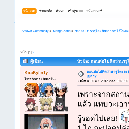
หน้าแรก
ช่วยเหลือ
ค้นหา
เข้าสู่ระบบ
สมัครสมาชิก
Sritown Community
»
Manga Zone
»
Naruto TH นารุโตะ นินจาคาถาโอ้โฮเฮ
หน้า: [
1
]
2
ผู้เขียน
หัวข้อ: ตอนต่อไปคิดว่านารูโ
ตอนต่อไปคิดว่านารูโตะจะสู
KiraKylinTy
เปล่า?
โจรสลัดสาว / นินจาซึนะ
«
เมื่อ:
พ. 05 ก.ย. 2012 เวลา 19:51:05
เพราะจากสถานก
แล้ว แทบจะเอา
รู้รอดไปเลย!
1.ไก จะปลดปล่อย