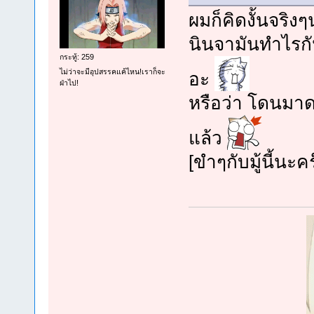
ผมก็คิดงั้นจริง
นินจามันทำไรกั
กระทู้: 259
ไม่ว่าจะมีอุปสรรคแค้ไหน!เราก็จะ
อะ
ฝ่าไป!
หรือว่า โดนมา
แล้ว
[ขำๆกับมู้นี้นะค