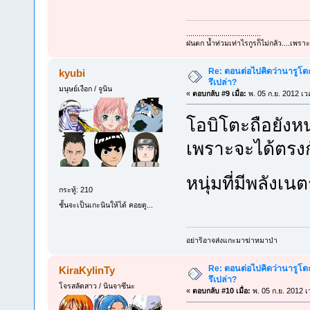
....................................
ฝนตก น้ำท่วมเท่าไรกูรก็ไม่กลัว....เพราะ
Re: ตอนต่อไปคิดว่านารูโต
kyubi
รึเปล่า?
มนุษย์เงือก / จูนิน
«
ตอบกลับ #9 เมื่อ:
พ. 05 ก.ย. 2012 เว
โอบิโตะถือยังหนุ
เพราะจะได้ตรงก
หนุ่มที่มีพลังเน
กระทู้: 210
ชั้นจะเป็นเกะนินให้ได้ คอยดู...
อย่าริอาจส่งแกะมาฆ่าหมาป่า
Re: ตอนต่อไปคิดว่านารูโต
KiraKylinTy
รึเปล่า?
โจรสลัดสาว / นินจาซึนะ
«
ตอบกลับ #10 เมื่อ:
พ. 05 ก.ย. 2012 เ