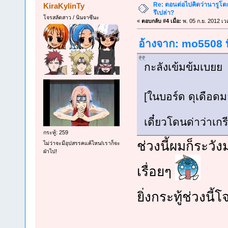
Re: ตอนต่อไปคิดว่านารูโต
KiraKylinTy
รึเปล่า?
โจรสลัดสาว / นินจาซึนะ
«
ตอบกลับ #4 เมื่อ:
พ. 05 ก.ย. 2012 เว
อ้างจาก: mo5508 ที
กะลังเข้มข้มเบยย
[ในบอร์ด ดุเดือดม
เดี๋ยวโดนด่าว่าเก
กระทู้: 259
ช่วงนี้ผมก็ระวัง
ไม่ว่าจะมีอุปสรรคแค้ไหน!เราก็จะ
ฝ่าไป!
เรื่อยๆ
ยิ่งกระทู้ช่วงนี