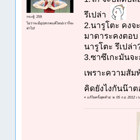
รึเปล่า
กระทู้: 259
2.นารูโตะ คงจะ
ไม่ว่าจะมีอุปสรรคแค้ไหน!เราก็จะ
ฝ่าไป!
มาดาระคงตอบ ว
นารูโตะ รึเปล่า
3.ซาซึเกะมันจะ
เพราะความสัมพัน
คิดยังไงกันน๊า
«
แก้ไขครั้งสุดท้าย: พ. 05 ก.ย. 2012 