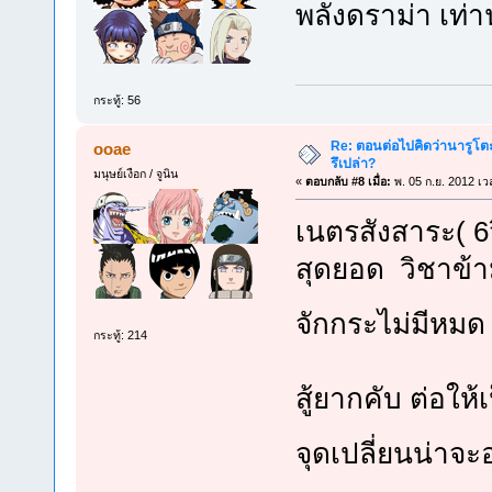
พลังดราม่า เท่านั
กระทู้: 56
Re: ตอนต่อไปคิดว่านารูโต
ooae
รึเปล่า?
มนุษย์เงือก / จูนิน
«
ตอบกลับ #8 เมื่อ:
พ. 05 ก.ย. 2012 เว
เนตรสังสาระ( 6
สุดยอด วิชาข้า
จักกระไม่มีหม
กระทู้: 214
สู้ยากคับ ต่อให
จุดเปลี่ยนน่าจะอ