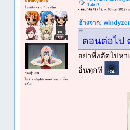
KiraKylinTy
รึเปล่า?
โจรสลัดสาว / นินจาซึนะ
«
ตอบกลับ #2 เมื่อ:
พ. 05 ก.ย. 2012 เว
อ้างจาก: windyzero
ตอนต่อไป 
อย่าพึ่งตัดไปห
อื่นทุกที
กระทู้: 259
ไม่ว่าจะมีอุปสรรคแค้ไหน!เราก็จะ
ฝ่าไป!