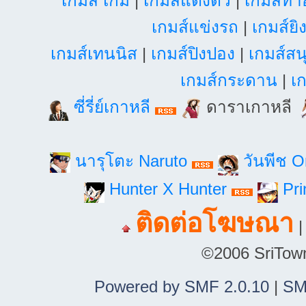
เกมส์ เกม
|
เกมส์แต่งตัว
|
เกมส์ท
เกมส์แข่งรถ
|
เกมส์ยิ
เกมส์เทนนิส
|
เกมส์ปิงปอง
|
เกมส์สน
เกมส์กระดาน
|
เก
ซี่รี่ย์เกาหลี
ดาราเกาหลี
นารุโตะ Naruto
วันพีช 
Hunter X Hunter
Pri
ติดต่อโฆษณา
©2006 SriTown.
Powered by SMF 2.0.10
|
SM