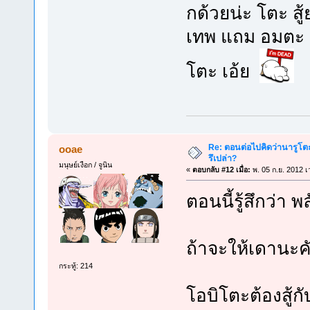
กด้วยน่ะ โตะ ส
เทพ แถม อมตะ 
โตะ เอ้ย
Re: ตอนต่อไปคิดว่านารูโต
ooae
รึเปล่า?
มนุษย์เงือก / จูนิน
«
ตอบกลับ #12 เมื่อ:
พ. 05 ก.ย. 2012 เ
ตอนนี้รู้สึกว่า 
ถ้าจะให้เดานะค
กระทู้: 214
โอบิโตะต้องสู้ก