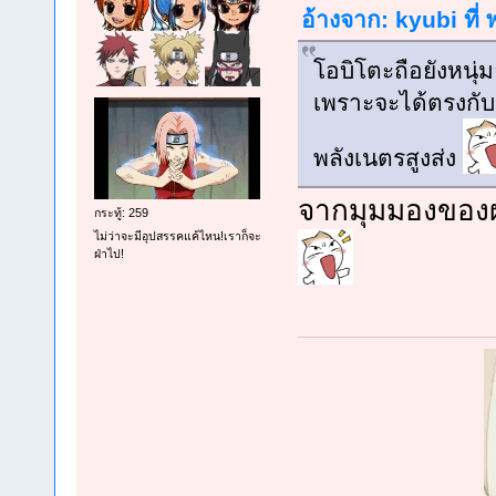
อ้างจาก: kyubi ที่
โอบิโตะถือยังหนุ่มอ
เพราะจะได้ตรงกับค
พลังเนตรสูงส่ง
จากมุมมองของผ
กระทู้: 259
ไม่ว่าจะมีอุปสรรคแค้ไหน!เราก็จะ
ฝ่าไป!