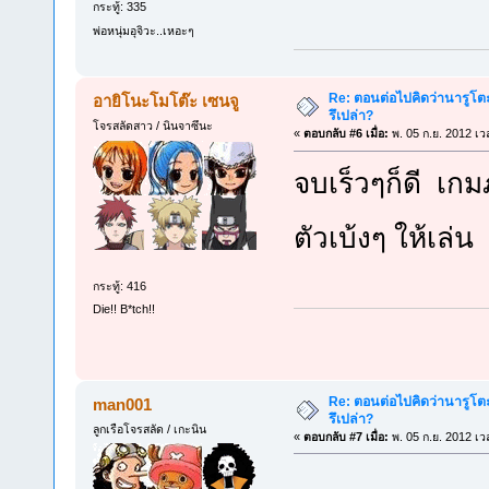
กระทู้: 335
พ่อหนุ่มอุจิวะ..เหอะๆ
Re: ตอนต่อไปคิดว่านารูโต
อายิโนะโมโต๊ะ เซนจู
รึเปล่า?
โจรสลัดสาว / นินจาซึนะ
«
ตอบกลับ #6 เมื่อ:
พ. 05 ก.ย. 2012 เว
จบเร็วๆก็ดี เกม
ตัวเบ้งๆ ให้เ
กระทู้: 416
Die!! B*tch!!
Re: ตอนต่อไปคิดว่านารูโต
man001
รึเปล่า?
ลูกเรือโจรสลัด / เกะนิน
«
ตอบกลับ #7 เมื่อ:
พ. 05 ก.ย. 2012 เว