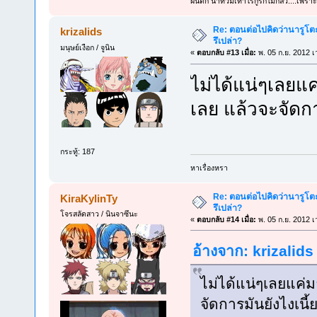
ฝนตก น้ำท่วมเท่าไรกูรก็ไม่กลัว....เพราะ
Re: ตอนต่อไปคิดว่านารูโต
krizalids
รึเปล่า?
มนุษย์เงือก / จูนิน
«
ตอบกลับ #13 เมื่อ:
พ. 05 ก.ย. 2012 เ
ไม่ได้แน่ๆเลยแ
เลย แล้วจะจัดกา
กระทู้: 187
หาเรื่องหรา
Re: ตอนต่อไปคิดว่านารูโต
KiraKylinTy
รึเปล่า?
โจรสลัดสาว / นินจาซึนะ
«
ตอบกลับ #14 เมื่อ:
พ. 05 ก.ย. 2012 เ
อ้างจาก: krizalids
ไม่ได้แน่ๆเลยแค่ม
จัดการมันยังไงเนี้