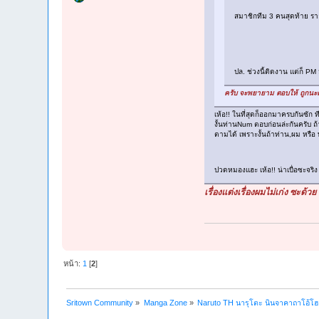
สมาชิกทีม 3 คนสุดท้าย ร
ปล. ช่วงนี้ติดงาน แต่ก็ PM
ครับ จะพยายาม ตอบให้ ถูกนะครั
เห้อ!! ในที่สุดก็ออกมาครบกันซัก ท
งั้นท่านNum ตอบก่อนล่ะกันครับ ถ
ตามได้ เพราะงั้นถ้าท่าน,ผม หรือ 
ปวดหมองแฮะ เห้อ!! น่าเบื่อซะจริ
เรื่องแต่งเรื่องผมไม่เก่ง ซะด
หน้า:
1
[
2
]
Sritown Community
»
Manga Zone
»
Naruto TH นารุโตะ นินจาคาถาโอ้โ