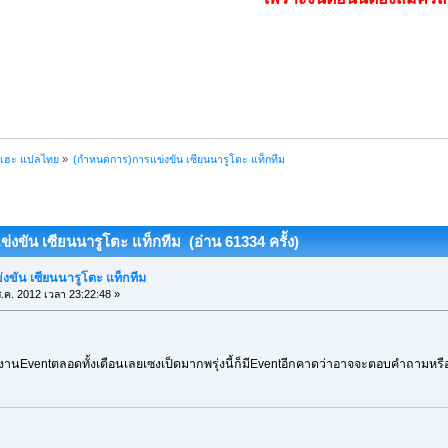
ฮเฮะ แปลไทย
»
(กำหนดการ)การแข่งขัน เซียนนารูโตะ แท็กทีม
งขัน เซียนนารูโตะ แท็กทีม (อ่าน 61334 ครั้ง)
ขัน เซียนนารูโตะ แท็กทีม
.ค. 2012 เวลา 23:22:48 »
มีงานEventตลอดทั้งเดือนเลยเซงเป็ดมากพรุ่งนี้ก็มีEventอีกคาดว่าอาจจะตอบคำถามหรือ