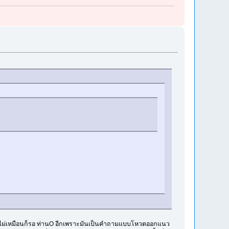
ายังไม่เหมือนก็รอ ท่านO อีกเพราะมันเป็นคำถามแบบโหวตออกแนว