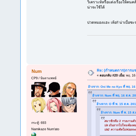
วิเคราะห์หรือแต่งเรื่องให้คนค
น่าจะใช้ได้
ปวดหมองแฮะ เห้อ!! น่าเบื่อซะ
Re: (กำหนดการ)การแข่ง
Num
«
ตอบกลับ #20 เมื่อ:
พฤ. 16 
CP9 / นินจาแพทย์
อ้างจาก: Oni Me no Kyo ที่ พฤ. 1
อ้างจาก: Num ที่ พฤ. 16 ส.ค. 2
อ้างจาก: O ที่ พ. 15 ส.ค. 2
อ้างจาก: Num ที่ พ. 15 ส
สมาชิกทีม 3 รายงานตัว
กระทู้: 693
ปล มันยากไปไหมต้องตอบ
Namikaze Num'ato
ปล2 ความคิดไม่ค่อยจะดีเ