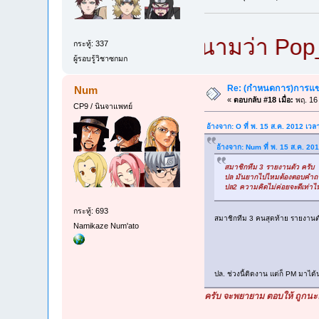
ข้ามีนามว่า Pop_เซี
กระทู้: 337
ผู้รอบรู้วิชาซกมก
Re: (กำหนดการ)การแข่ง
Num
«
ตอบกลับ #18 เมื่อ:
พฤ. 16 
CP9 / นินจาแพทย์
อ้างจาก: O ที่ พ. 15 ส.ค. 2012 เว
อ้างจาก: Num ที่ พ. 15 ส.ค. 20
สมาชิกทีม 3 รายงานตัว ครับ
ปล มันยากไปไหมต้องตอบคำถาม
ปล2 ความคิดไม่ค่อยจะดีเท่าไหร
กระทู้: 693
สมาชิกทีม 3 คนสุดท้าย รายงานต
Namikaze Num'ato
ปล. ช่วงนี้ติดงาน แต่ก็ PM มาได้
ครับ จะพยายาม ตอบให้ ถูกนะคร