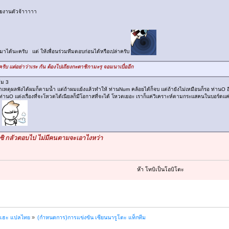
ายงานตัวจ้าาาาา
 มาได้นะครับ แต่ ให้เพื่อนร่วมทีมตอบก่อนได้หรือเปล่าครับ
บ แต่อย่าว่าเระ กัน ต้องไปเถียงกะตาชิกามะรุ จอมนาเบื่ออีก
ีม 3
้าเหตุผลฟังได้ผมก็ตามน้ำ แต่ถ้าผมแย้งแล้วทำให้ ท่านNum คล้อยได้ก็จบ แต่ถ้ายังไม่เหมือนก็รอ ท่าน
ท่านO แต่งเรื่องที่จะโหวตได้เนียลก็มีโอกาสที่จะได้ โหวตเยอะ เราก็แค่วิเคราะห์ตามกระแสคนในบอร์ดแค่น
ง
้วย ซิ กลัวตอบไป ไม่มีคนตามจะเอาไงหว่า
ห๊า โทบิเป็นโอบิโตะ
ฮเฮะ แปลไทย
»
(กำหนดการ)การแข่งขัน เซียนนารูโตะ แท็กทีม