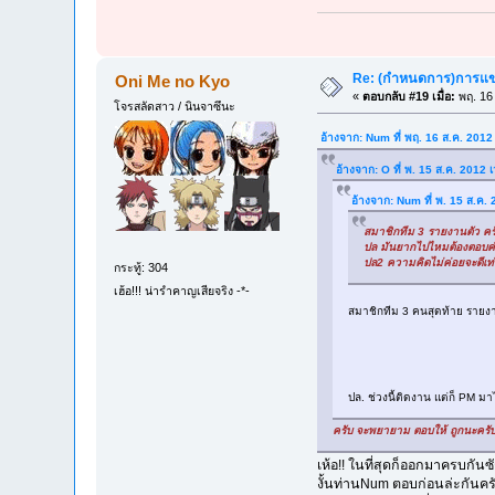
Re: (กำหนดการ)การแข่ง
Oni Me no Kyo
«
ตอบกลับ #19 เมื่อ:
พฤ. 16 
โจรสลัดสาว / นินจาซึนะ
อ้างจาก: Num ที่ พฤ. 16 ส.ค. 2012
อ้างจาก: O ที่ พ. 15 ส.ค. 2012
อ้างจาก: Num ที่ พ. 15 ส.ค.
สมาชิกทีม 3 รายงานตัว คร
ปล มันยากไปไหมต้องตอบคำ
ปล2 ความคิดไม่ค่อยจะดีเท่า
กระทู้: 304
เฮ้อ!!! น่ารำคาญเสียจริง -*-
สมาชิกทีม 3 คนสุดท้าย รายง
ปล. ช่วงนี้ติดงาน แต่ก็ PM มา
ครับ จะพยายาม ตอบให้ ถูกนะครับ แ
เห้อ!! ในที่สุดก็ออกมาครบกันซั
งั้นท่านNum ตอบก่อนล่ะกันคร