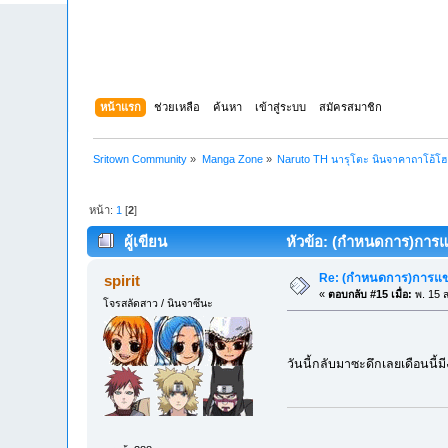
หน้าแรก
ช่วยเหลือ
ค้นหา
เข้าสู่ระบบ
สมัครสมาชิก
Sritown Community
»
Manga Zone
»
Naruto TH นารุโตะ นินจาคาถาโอ้โ
หน้า:
1
[
2
]
ผู้เขียน
หัวข้อ: (กำหนดการ)การแข่
Re: (กำหนดการ)การแข่ง
spirit
«
ตอบกลับ #15 เมื่อ:
พ. 15 ส
โจรสลัดสาว / นินจาซึนะ
วันนี้กลับมาซะดึกเลยเดือนนี้