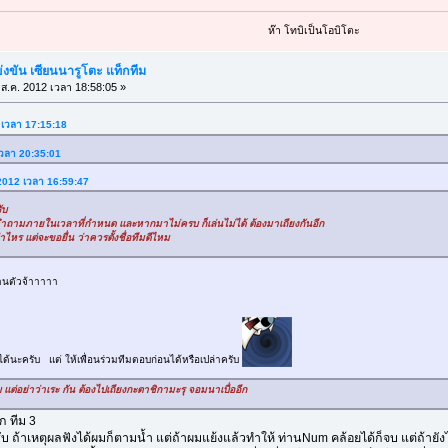
ห๊า โทบิเป็นโอบิโตะ
ขัน เซียนนารูโตะ แท็กทีม
ส.ค. 2012 เวลา 18:58:05 »
 เวลา 17:15:18
 เวลา 20:35:01
 2012 เวลา 16:59:47
ับ
ถามภายในเวลาที่กำหนด และหากมาไม่ครบ ก็เล่นไม่ได้ ต้องมาเถียงกันอีก
ไหร แต่จะขอยื่น ว่าควรตั้งชื่อทีมดีไหม
านตัวจ้าาาาา
ได้นะครับ แต่ ให้เพื่อนร่วมทีมตอบก่อนได้หรือเปล่าครับ
ต่อย่าว่าเระ กัน ต้องไปเถียงกะตาชิกามะรุ จอมนาเบื่ออีก
ก ทีม 3
ับ ถ้าเหตุผลฟังได้ผมก็ตามน้ำ แต่ถ้าผมแย้งแล้วทำให้ ท่านNum คล้อยได้ก็จบ แต่ถ้