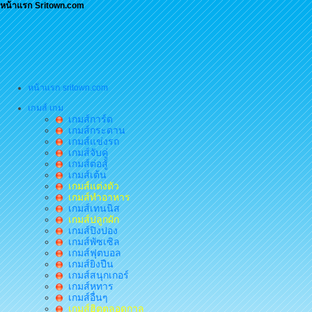
หน้าแรก Sritown.com
หน้าแรก sritown.com
เกมส์ เกม
เกมส์การ์ด
เกมส์กระดาน
เกมส์แข่งรถ
เกมส์จับคู่
เกมส์ต่อสู้
เกมส์เต้น
เกมส์แต่งตัว
เกมส์ทำอาหาร
เกมส์เทนนิส
เกมส์ปลูกผัก
เกมส์ปิงปอง
เกมส์พัซเซิล
เกมส์ฟุตบอล
เกมส์ยิงปืน
เกมส์สนุกเกอร์
เกมส์หทาร
เกมส์อื่นๆ
เกมส์ฮิตตลอดกาล