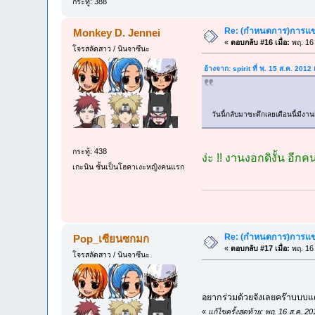
กระทู้: 388
Re: (กำหนดการ)การแข่ง
Monkey D. Jennei
«
ตอบกลับ #16 เมื่อ:
พฤ. 16 
โจรสลัดสาว / นินจาซึนะ
อ้างจาก: spirit ที่ พ. 15 ส.ค. 201
วันนี้กลับมาซะดึกเลยเดือนนี้มีง
กระทู้: 438
ง่ะ !! งานงอกดิงั้น อีก
เกะนิน ชั้นเป็นโฮคาเงะหญิงคนแรก
Re: (กำหนดการ)การแข่ง
Pop_เซียนซกมก
«
ตอบกลับ #17 เมื่อ:
พฤ. 16 
โจรสลัดสาว / นินจาซึนะ
อยากร่วมด้วยจังเลยคร๊าบบบแต
«
แก้ไขครั้งสุดท้าย: พฤ. 16 ส.ค.