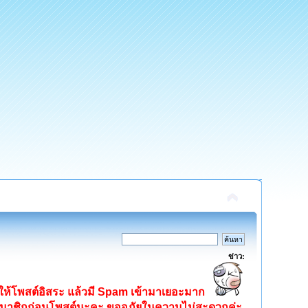
ข่าว:
ิดให้โพสต์อิสระ แล้วมี Spam เข้ามาเยอะมาก
ครสมาชิกก่อนโพสต์นะคะ ขออภัยในความไม่สะดวกค่ะ