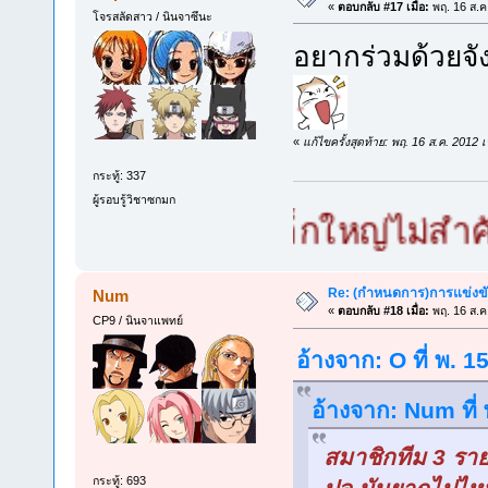
«
ตอบกลับ #17 เมื่อ:
พฤ. 16 ส.ค
โจรสลัดสาว / นินจาซึนะ
อยากร่วมด้วยจั
«
แก้ไขครั้งสุดท้าย: พฤ. 16 ส.ค. 201
กระทู้: 337
ผู้รอบรู้วิชาซกมก
_เซียนซกมก เล็กใหญ่ไม่สำคัญ จั
Re: (กำหนดการ)การแข่งขัน
Num
«
ตอบกลับ #18 เมื่อ:
พฤ. 16 ส.ค
CP9 / นินจาแพทย์
อ้างจาก: O ที่ พ. 
อ้างจาก: Num ที่
สมาชิกทีม 3 ราย
กระทู้: 693