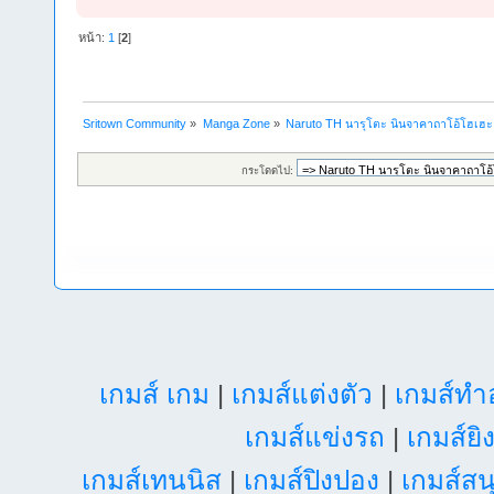
หน้า:
1
[
2
]
Sritown Community
»
Manga Zone
»
Naruto TH นารุโตะ นินจาคาถาโอ้โฮเฮ
กระโดดไป:
เกมส์ เกม
|
เกมส์แต่งตัว
|
เกมส์ท
เกมส์แข่งรถ
|
เกมส์ยิ
เกมส์เทนนิส
|
เกมส์ปิงปอง
|
เกมส์สน