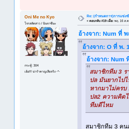
Re: (กำหนดการ)การแข่งขัน
Oni Me no Kyo
«
ตอบกลับ #19 เมื่อ:
พฤ. 16 ส.ค
โจรสลัดสาว / นินจาซึนะ
อ้างจาก: Num ที่ 
อ้างจาก: O ที่ พ.
อ้างจาก: Num ที
กระทู้: 304
สมาชิกทีม 3 ร
เฮ้อ!!! น่ารำคาญเสียจริง -*-
ปล มันยากไปไ
หากมาไม่ครบ ก็
ปล2 ความคิดไม่
ทีมดีไหม
สมาชิกทีม 3 คน