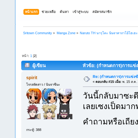
หน้าแรก
ช่วยเหลือ
ค้นหา
เข้าสู่ระบบ
สมัครสมาชิก
Sritown Community
»
Manga Zone
»
Naruto TH นารุโตะ นินจาคาถาโอ้โฮเฮ
หน้า:
1
[
2
]
ผู้เขียน
หัวข้อ: (กำหนดการ)การแข่งข
Re: (กำหนดการ)การแข่งขัน
spirit
«
ตอบกลับ #15 เมื่อ:
พ. 15 ส.ค.
โจรสลัดสาว / นินจาซึนะ
วันนี้กลับมาซะด
เลยเซงเป็ดมากพ
คำถามหรือเถียง
กระทู้: 388