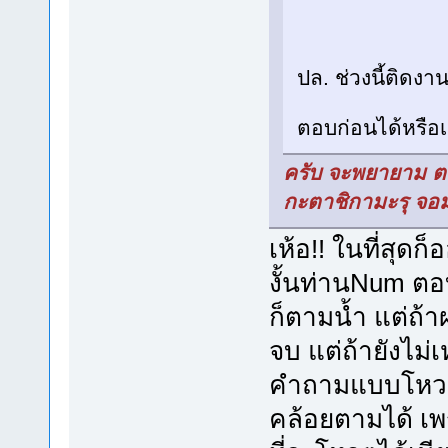
ปล. ช่วงนี้ติดงา
ตอบก่อนได้หรือเ
ครับ จะพยายาม ตอบ
กะตาชิกามะรุ จอม
เห้อ!! ในที่สุด
งั้นท่านNum ตอ
ก็ตามน้ำ แต่ถ้
จบ แต่ถ้ายังไม่
คำถามแบบโหวตอ
คล้อยตามได้ เพร