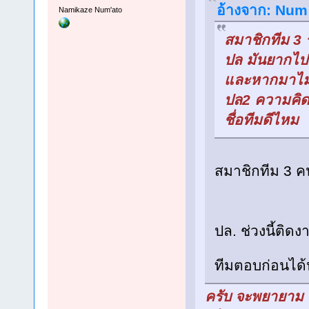
อ้างจาก: Num 
Namikaze Num'ato
สมาชิกทีม 3 
ปล มันยากไ
และหากมาไม่ค
ปล2 ความคิดไ
ชื่อทีมดีไหม
สมาชิกทีม 3 ค
ปล. ช่วงนี้ติด
ทีมตอบก่อนได้
ครับ จะพยายาม ต