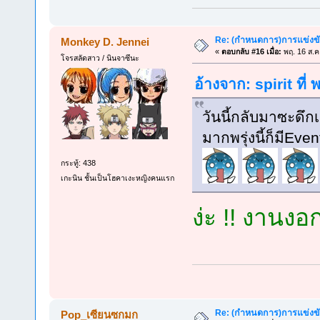
Re: (กำหนดการ)การแข่งขัน
Monkey D. Jennei
«
ตอบกลับ #16 เมื่อ:
พฤ. 16 ส.ค
โจรสลัดสาว / นินจาซึนะ
อ้างจาก: spirit ที่
วันนี้กลับมาซะดึก
มากพรุ่งนี้ก็มีE
กระทู้: 438
เกะนิน ชั้นเป็นโฮคาเงะหญิงคนแรก
ง่ะ !! งานงอ
Re: (กำหนดการ)การแข่งขัน
Pop_เซียนซกมก