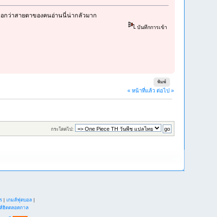
คยบอกว่าสายตาของคนอ่านนี่น่ากลัวมาก
บันทึกการเข้า
พิมพ์
« หน้าที่แล้ว
ต่อไป »
กระโดดไป:
ร
|
เกมส์ฟุตบอล
|
ส์ฮิตตลอดกาล