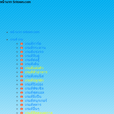
หน้าแรก Sritown.com
หน้าแรก sritown.com
เกมส์ เกม
เกมส์การ์ด
เกมส์กระดาน
เกมส์แข่งรถ
เกมส์จับคู่
เกมส์ต่อสู้
เกมส์เต้น
เกมส์แต่งตัว
เกมส์ทำอาหาร
เกมส์เทนนิส
เกมส์ปลูกผัก
เกมส์ปิงปอง
เกมส์พัซเซิล
เกมส์ฟุตบอล
เกมส์ยิงปืน
เกมส์สนุกเกอร์
เกมส์หทาร
เกมส์อื่นๆ
เกมส์ฮิตตลอดกาล