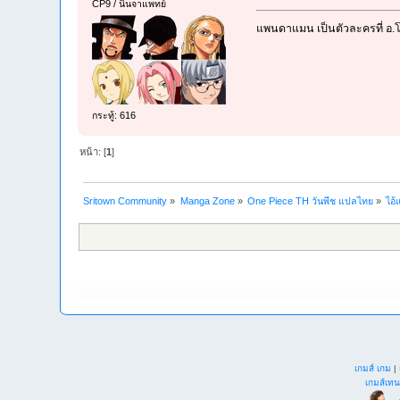
CP9 / นินจาแพทย์
แพนดาแมน เป็นตัวละครที่ อ.โอ
กระทู้: 616
หน้า: [
1
]
Sritown Community
»
Manga Zone
»
One Piece TH วันพีช แปลไทย
»
ไอ้
เกมส์ เกม
|
เกมส์เทน