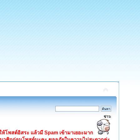
ข่าว:
ิดให้โพสต์อิสระ แล้วมี Spam เข้ามาเยอะมาก
ครสมาชิกก่อนโพสต์นะคะ ขออภัยในความไม่สะดวกค่ะ