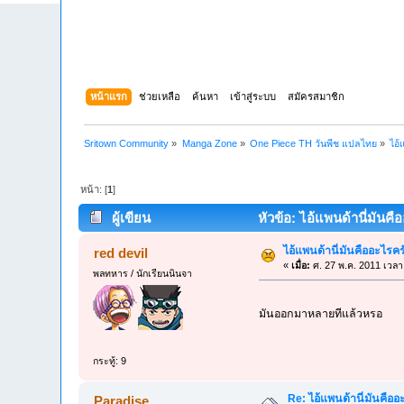
หน้าแรก
ช่วยเหลือ
ค้นหา
เข้าสู่ระบบ
สมัครสมาชิก
Sritown Community
»
Manga Zone
»
One Piece TH วันพีช แปลไทย
»
ไอ้
หน้า: [
1
]
ผู้เขียน
หัวข้อ: ไอ้แพนด้านี่มันค
ไอ้แพนด้านี่มันคืออะไร
red devil
«
เมื่อ:
ศ. 27 พ.ค. 2011 เวลา
พลทหาร / นักเรียนนินจา
มันออกมาหลายทีแล้วหรอ
กระทู้: 9
Re: ไอ้แพนด้านี่มันคือ
Paradise