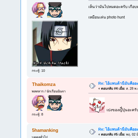
เห็นว่ามันไปหมดอะครับ เกือบ
เหมือนเล่น photo hunt
กระทู้: 10
Re: ไอ้แพนด้านี่มันคือ
Thaikomza
«
ตอบกลับ #4 เมื่อ:
ส. 28 พ.
พลทหาร / นักเรียนนินจา
เปงของญ๊ี่ปุ่นอะคร
กระทู้: 8
Re: ไอ้แพนด้านี่มันคือ
5hamanking
«
ตอบกลับ #5 เมื่อ:
พฤ. 02 ม
บุคคลทั่วไป