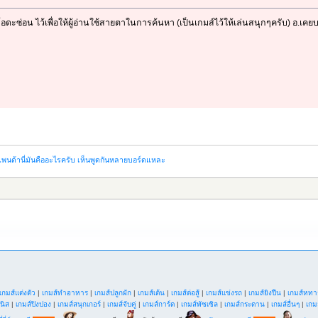
ดะซ่อน ไว้เพื่อให้ผู้อ่านใช้สายตาในการค้นหา (เป็นเกมส์ไว้ให้เล่นสนุกๆครับ) อ.เ
แพนด้านี่มันคืออะไรครับ เห็นพูดกันหลายบอร์ดแหละ
เกมส์แต่งตัว
|
เกมส์ทำอาหาร
|
เกมส์ปลูกผัก
|
เกมส์เต้น
|
เกมส์ต่อสู้
|
เกมส์แข่งรถ
|
เกมส์ยิงปืน
|
เกมส์หทา
นิส
|
เกมส์ปิงปอง
|
เกมส์สนุกเกอร์
|
เกมส์จับคู่
|
เกมส์การ์ด
|
เกมส์พัซเซิล
|
เกมส์กระดาน
|
เกมส์อื่นๆ
|
เกม