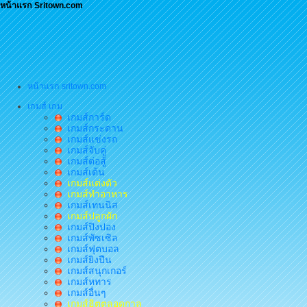
หน้าแรก Sritown.com
หน้าแรก sritown.com
เกมส์ เกม
เกมส์การ์ด
เกมส์กระดาน
เกมส์แข่งรถ
เกมส์จับคู่
เกมส์ต่อสู้
เกมส์เต้น
เกมส์แต่งตัว
เกมส์ทำอาหาร
เกมส์เทนนิส
เกมส์ปลูกผัก
เกมส์ปิงปอง
เกมส์พัซเซิล
เกมส์ฟุตบอล
เกมส์ยิงปืน
เกมส์สนุกเกอร์
เกมส์หทาร
เกมส์อื่นๆ
เกมส์ฮิตตลอดกาล