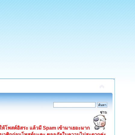
ข่าว:
ิดให้โพสต์อิสระ แล้วมี Spam เข้ามาเยอะมาก
ครสมาชิกก่อนโพสต์นะคะ ขออภัยในความไม่สะดวกค่ะ