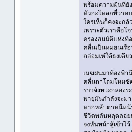
พร้อมความฝันที่ยัง
หัวกะโหลกที่วาด
ใครเห็นก็คงจะกลั
เพราะตัวเราคือโจ
ครองสมบัติแห่งท้
คลื่นเป็นหมอนเรื
กล่อมเห่ใต้ธงเดีย
เมฆฝนมาท้องฟ้าม
คลื่นถาโถมโหมซั
ราวจังหวะกลองระ
พายุมันกำลังจะมา
หากหลับตาหนีหน้า
ชีวิตพลันหลุดลอย
จงหันหน้าสู้เข้าไว้