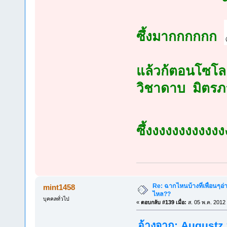
ซึ้งมากกกกกก
แล้วก้ตอนโซโลยอ
วิชาดาบ มิตร
ซึ้งงงงงงงงงงง
Re: ฉากไหนบ้างที่เพื่อนๆอ่
mint1458
ไหล??
บุคคลทั่วไป
«
ตอบกลับ #139 เมื่อ:
ส. 05 พ.ค. 2012
อ้างจาก: Augustz ท