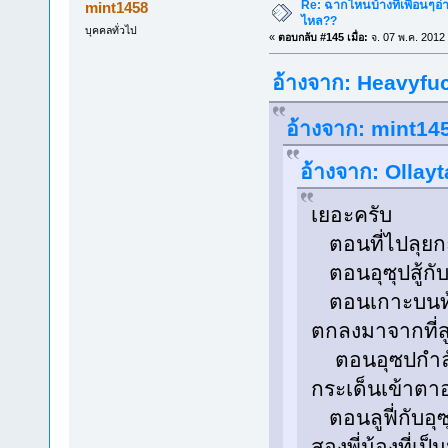
Re: ฉากไหนบ้างที่เพื่อนๆอ่
mint1458
ไหล??
บุคคลทั่วไป
«
ตอบกลับ #145 เมื่อ:
จ. 07 พ.ค. 2012
อ้างจาก: Heavyfuc
อ้างจาก: mint145
อ้างจาก: Ollayt
เยอะครับ
ตอนที่ไปลุยก
ตอนอุซุปสู้กับต
ตอนเกาะบนท้องฟ
ตกลงมาจากที่ส
ตอนอุซปกำลังค
กระเด็นเข้าตา
ตอนลูฟี่กับอุซ
สองพี่น้องที่เป็