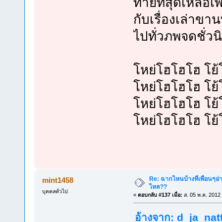
ท้ายที่สุดเหลือเ
กับเรื่องเล่าขานท
ไปทั่วภพจดชั่วนิ
โหย่โฮโฮโฮ โย้
โหย่โฮโฮโฮ โย้
โหย่โฮโฮโฮ โย้
โหย่โฮโฮโฮ โย้
Re: ฉากไหนบ้างที่เพื่อนๆอ่
mint1458
ไหล??
บุคคลทั่วไป
«
ตอบกลับ #137 เมื่อ:
ส. 05 พ.ค. 2012
อ้างจาก:
d_ja_nat