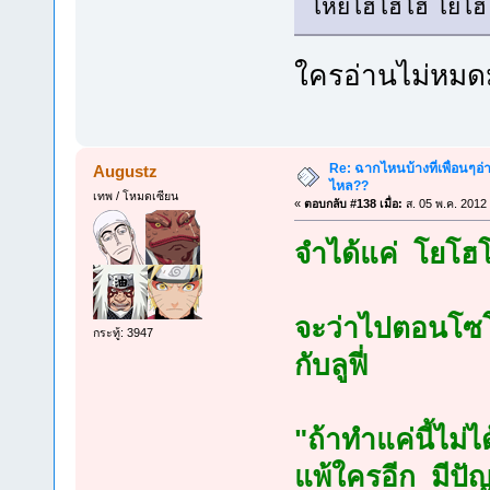
โหย่โฮโฮโฮ โย้โฮ
ใครอ่านไม่หมดม
Re: ฉากไหนบ้างที่เพื่อนๆอ่
Augustz
ไหล??
เทพ / โหมดเซียน
«
ตอบกลับ #138 เมื่อ:
ส. 05 พ.ค. 2012
จำได้แค่ โยโฮโ
จะว่าไปตอนโซโล
กระทู้: 3947
กับลูฟี่
"ถ้าทำแค่นี้ไม่
แพ้ใครอีก มีปัญ