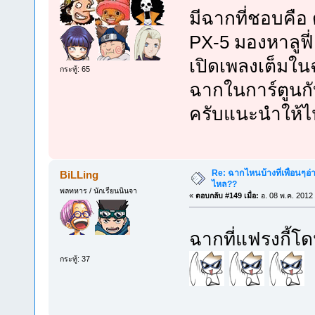
มีฉากที่ชอบคือ 
PX-5 มองหาลูฟี่ 
เปิดเพลงเต็มใ
กระทู้: 65
ฉากในการ์ตูนก
ครับแนะนำให้ไ
Re: ฉากไหนบ้างที่เพื่อนๆอ่
BiLLing
ไหล??
พลทหาร / นักเรียนนินจา
«
ตอบกลับ #149 เมื่อ:
อ. 08 พ.ค. 2012
ฉากที่แฟรงกี้โด
กระทู้: 37