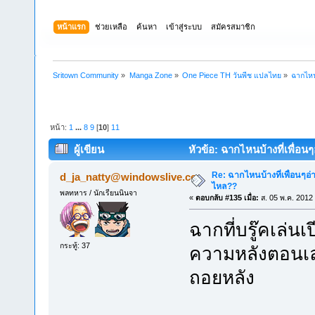
หน้าแรก
ช่วยเหลือ
ค้นหา
เข้าสู่ระบบ
สมัครสมาชิก
Sritown Community
»
Manga Zone
»
One Piece TH วันพีช แปลไทย
»
ฉากไหน
หน้า:
1
...
8
9
[
10
]
11
ผู้เขียน
หัวข้อ: ฉากไหนบ้างที่เพื่อน
Re: ฉากไหนบ้างที่เพื่อนๆอ่
d_ja_natty@windowslive.co
ไหล??
พลทหาร / นักเรียนนินจา
«
ตอบกลับ #135 เมื่อ:
ส. 05 พ.ค. 2012
ฉากที่บรู๊คเล่น
กระทู้: 37
ความหลังตอนเล่น
ถอยหลัง