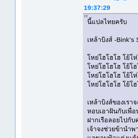
19:37:29
นี้แปลไทยครับ
เหล้าบิงส์ -Bink’s
โหย่โฮโฮโฮ โย้โห่
โหย่โฮโฮโฮ โย้โฮ
โหย่โฮโฮโฮ โย้โห่
โหย่โฮโฮโฮ โย้โฮ
เหล้าบิงส์ของเราจ
หอบเอาฝันกับเพื่
ฝากเรือลอยไปกับค
เจ้าจงช่วยข้านำพ
แลขอบฟ้าแต่งแต้