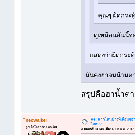
คุณๆ ผิดกระทู
ดูเหมือนอันนี้
แสดงว่าผิดกระทู
มันคงฮาจนน้าม
สรุปคือฮาน้ำต
Re: ฉากไหนบ้างที่เพื่อนๆอ่
ืneowalker
ไหล??
ลูกเรือโจรสลัด / เกะนิน
«
ตอบกลับ #148 เมื่อ:
อ. 08 พ.ค. 2012