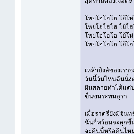
สุดท้ายต้องเจอตะ
โหย่โฮโฮโฮ โย้โห่
โหย่โฮโฮโฮ โย้โฮ
โหย่โฮโฮโฮ โย้โห่
โหย่โฮโฮโฮ โย้โฮ
เหล้าบิงส์ของเราจ
วันนี้วันไหนฉันนั
ฝันสลายทำได้แต่
ขื่นขมระทมอุรา
เมื่อราตรียังมีจันท
ฉันก็พร้อมจะลุกขึ้
จะคืนนี้หรือคืนไ