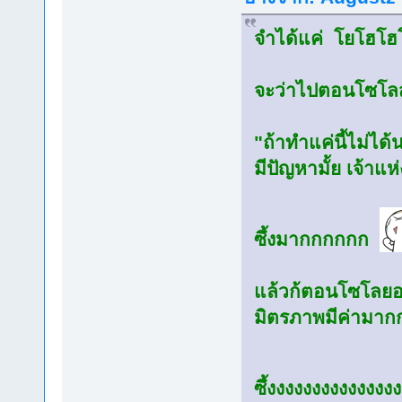
จำได้แค่ โยโฮโฮโ
จะว่าไปตอนโซโลสุ้
"ถ้าทำแค่นี้ไม่ได
มีปัญหามั้ย เจ้าแห
ซึ้งมากกกกกก
แล้วก้ตอนโซโลยอมท
มิตรภาพมีค่ามา
ซึ้งงงงงงงงงงงงง