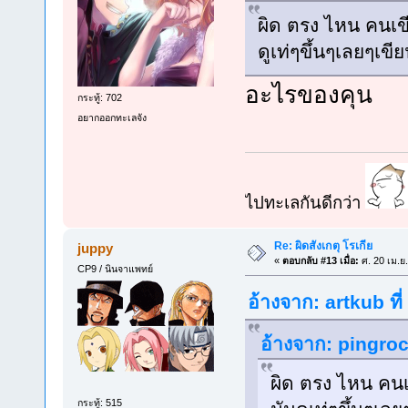
ผิด ตรง ไหน คนเข
ดูเท่ๆขึ้นๆเลยๆเข
อะไรของคุน
กระทู้: 702
อยากออกทะเลจัง
ไปทะเลกันดีกว่า
Re: ผิดสังเกตุ โรเกีย
juppy
«
ตอบกลับ #13 เมื่อ:
ศ. 20 เม.ย
CP9 / นินจาแพทย์
อ้างจาก: artkub ที
อ้างจาก: pingroc
ผิด ตรง ไหน คนเ
กระทู้: 515