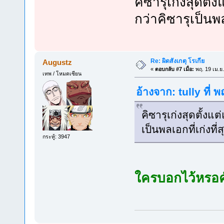
คิซารุเก่งสุดตั
กว่าคิซารุเป็นพลเ
Re: ผิดสังเกตุ โรเกีย
Augustz
«
ตอบกลับ #7 เมื่อ:
พฤ. 19 เม.ย
เทพ / โหมดเซียน
อ้างจาก: tully ที่
คิซารุเก่งสุดตั้งแ
เป็นพลเอกที่เก่งที่ส
กระทู้: 3947
ใครบอกไว้หรอ