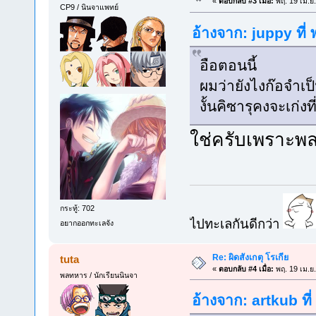
«
ตอบกลับ #3 เมื่อ:
พฤ. 19 เม.ย
CP9 / นินจาแพทย์
อ้างจาก: juppy ที่
อือตอนนี้
ผมว่ายังไงก๊อจำเป
งั้นคิซารุคงจะเก่ง
ใช่ครับเพราะพ
กระทู้: 702
ไปทะเลกันดีกว่า
อยากออกทะเลจัง
Re: ผิดสังเกตุ โรเกีย
tuta
«
ตอบกลับ #4 เมื่อ:
พฤ. 19 เม.ย
พลทหาร / นักเรียนนินจา
อ้างจาก: artkub ที