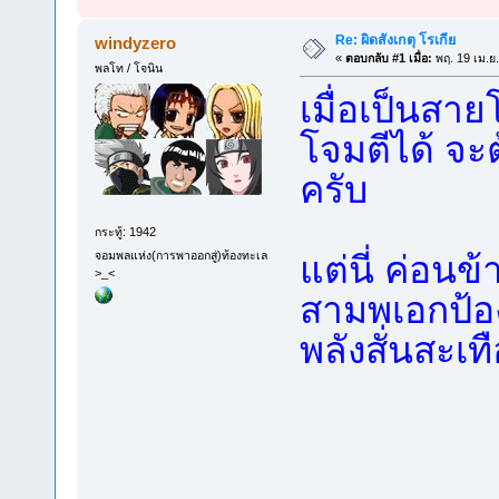
Re: ผิดสังเกตุ โรเกีย
windyzero
«
ตอบกลับ #1 เมื่อ:
พฤ. 19 เม.ย
พลโท / โจนิน
เมื่อเป็นสา
โจมตีได้ จะ
ครับ
กระทู้: 1942
จอมพลแห่ง(การพาออกสู่)ท้องทะเล
แต่นี่ ค่อนข
>_<
สามพเอกป้อ
พลังสั่นสะ