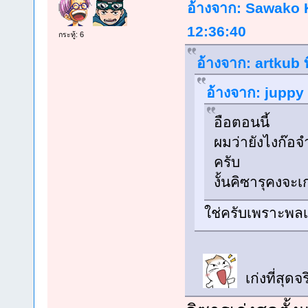
อ้างจาก: Sawako K
12:36:40
กระทู้: 6
อ้างจาก: artkub ท
อ้างจาก: juppy 
อือตอนนี้
ผมว่ายังไงก๊อจ
ครับ
งั้นคิซารุคงจะเ
ใช่ครับเพราะพล
เก่งที่สุดจ