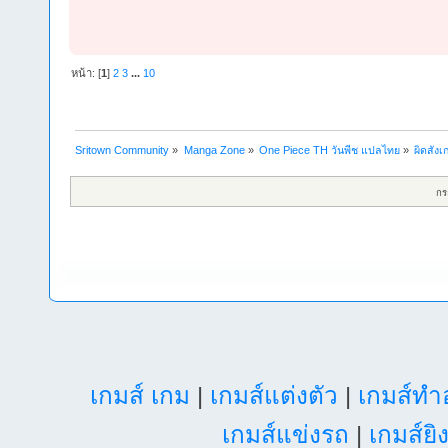
หน้า: [
1
]
2
3
...
10
Sritown Community
»
Manga Zone
»
One Piece TH วันพีช แปลไทย
»
ผิดสังเ
กร
เกมส์ เกม
|
เกมส์แต่งตัว
|
เกมส์ท
เกมส์แข่งรถ
|
เกมส์ยิ