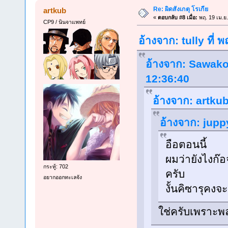
Re: ผิดสังเกตุ โรเกีย
artkub
«
ตอบกลับ #8 เมื่อ:
พฤ. 19 เม.ย
CP9 / นินจาแพทย์
อ้างจาก: tully ที่
อ้างจาก: Sawako
12:36:40
อ้างจาก: artkub
อ้างจาก: juppy
อือตอนนี้
ผมว่ายังไงก๊
กระทู้: 702
ครับ
อยากออกทะเลจัง
งั้นคิซารุคงจ
ใช่ครับเพราะพ