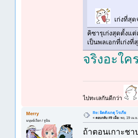
เก่งที่สุด
คิซารุเก่งสุดตั้งแ
เป็นพลเอกที่เก่งที่ส
จริงอะใค
ไปทะเลกันดีกว่า
Re: ผิดสังเกตุ โรเกีย
Merry
«
ตอบกลับ #9 เมื่อ:
พฤ. 19 เม.ย
มนุษย์เงือก / จูนิน
ถ้าตอนเกาะชาบอน