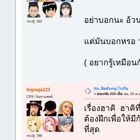
อย่าบอกนะ อ้ว
กระทู้: 192
แต่มันบอกหรอ ว่า
( อยากรู้เหมือน
Re: ผิดสังเกตุ โรเกีย
bignaja123
«
ตอบกลับ #10 เมื่อ:
พฤ. 19 เม.
CP9 / นินจาแพทย์
เรื่องฮาคิ ฮาคิ
ต้องฝึกเพื่อให้
ที่สุด
กระทู้: 748