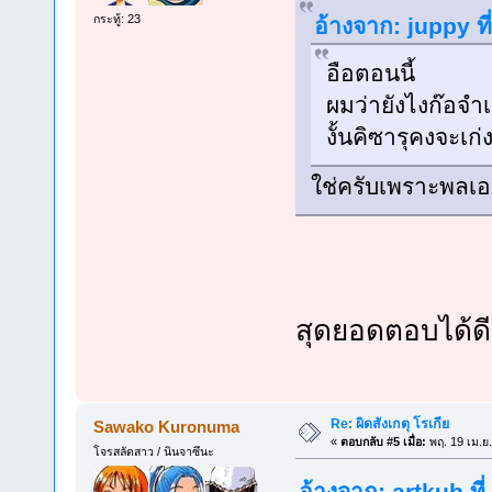
กระทู้: 23
อ้างจาก: juppy ท
อือตอนนี้
ผมว่ายังไงก๊อจำ
งั้นคิซารุคงจะเก่
ใช่ครับเพราะพลเอ
สุดยอดตอบได้ด
Re: ผิดสังเกตุ โรเกีย
Sawako Kuronuma
«
ตอบกลับ #5 เมื่อ:
พฤ. 19 เม.ย
โจรสลัดสาว / นินจาซึนะ
อ้างจาก: artkub ที