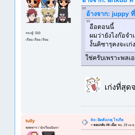
อ้างจาก: juppy ท
อือตอนนี้
กระทู้: 310
ผมว่ายังไงก๊อจำ
เรียน เรียน เรียน
งั้นคิซารุคงจะเก่
ใช่ครับเพราะพลเอ
เก่งที่สุด
Re: ผิดสังเกตุ โรเกีย
tully
«
ตอบกลับ #6 เมื่อ:
พฤ. 19 เม.ย
พลทหาร / นักเรียนนินจา