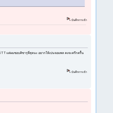
บันทึกการเข้า
แพ้ T T แต่ผมชอบคิซารุที่สุดนะ อยากให้เปนจอมพล คงจะครึกครื้น
บันทึกการเข้า