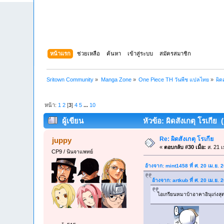
หน้าแรก
ช่วยเหลือ
ค้นหา
เข้าสู่ระบบ
สมัครสมาชิก
Sritown Community
»
Manga Zone
»
One Piece TH วันพีช แปลไทย
»
ผิด
หน้า:
1
2
[
3
]
4
5
...
10
ผู้เขียน
หัวข้อ: ผิดสังเกตุ โรเกีย 
Re: ผิดสังเกตุ โรเกีย
juppy
«
ตอบกลับ #30 เมื่อ:
ส. 21 เ
CP9 / นินจาแพทย์
อ้างจาก: mint1458 ที่ ศ. 20 เม.ย.
อ้างจาก: artkub ที่ ศ. 20 เม.ย.
ไอเกรียนหมาบ้าอาคาอินุเก่งสุ