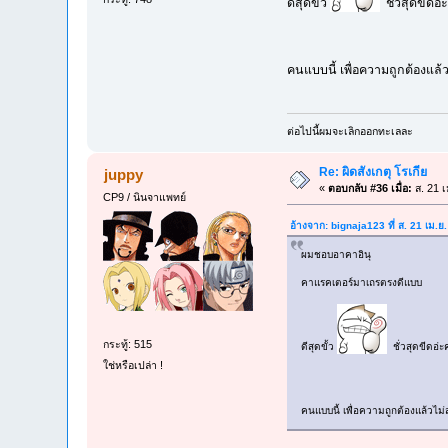
ดีสุดขั้ว
ชั่วสุดขีดอ
คนแบบนี้ เพื่อความถูกต้องแล้วไ
ต่อไปนี้ผมจะเลิกออกทะเลละ
Re: ผิดสังเกตุ โรเกีย
juppy
«
ตอบกลับ #36 เมื่อ:
ส. 21 เ
CP9 / นินจาแพทย์
อ้างจาก: bignaja123 ที่ ส. 21 เม.
ผมชอบอาคาอินุ
คาแรคเตอร์มาเถรตรงดีแบบ
กระทู้: 515
ดีสุดขั้ว
ชั่วสุดขีดอ่
ใช่หรือเปล่า !
คนแบบนี้ เพื่อความถูกต้องแล้วไม่สน