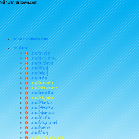
หน้าแรก Sritown.com
หน้าแรก sritown.com
เกมส์ เกม
เกมส์การ์ด
เกมส์กระดาน
เกมส์แข่งรถ
เกมส์จับคู่
เกมส์ต่อสู้
เกมส์เต้น
เกมส์แต่งตัว
เกมส์ทำอาหาร
เกมส์เทนนิส
เกมส์ปลูกผัก
เกมส์ปิงปอง
เกมส์พัซเซิล
เกมส์ฟุตบอล
เกมส์ยิงปืน
เกมส์สนุกเกอร์
เกมส์หทาร
เกมส์อื่นๆ
เกมส์ฮิตตลอดกาล