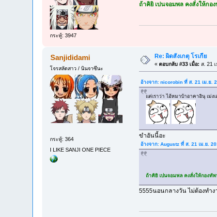
ถ้าคิยิ เปนจอมพล คงสั่งให้กอ
กระทู้: 3947
Re: ผิดสังเกตุ โรเกีย
Sanjididami
«
ตอบกลับ #33 เมื่อ:
ส. 21 เ
โจรสลัดสาว / นินจาซึนะ
อ้างจาก: nicorobin ที่ ส. 21 เม.ย.
แต่เราว่า ไอ้หมาบ้าอาคาอินุ เม่
ขำอันนี้อะ
กระทู้: 364
อ้างจาก: Augustz ที่ ส. 21 เม.ย. 
I LIKE SANJI ONE PIECE
ถ้าคิยิ เปนจอมพล คงสั่งให้กองทั
5555นอนกลางวัน ไม่ต้องทำง