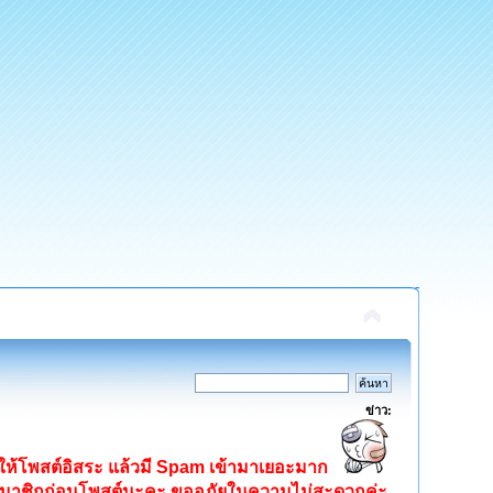
ข่าว:
ิดให้โพสต์อิสระ แล้วมี Spam เข้ามาเยอะมาก
ครสมาชิกก่อนโพสต์นะคะ ขออภัยในความไม่สะดวกค่ะ