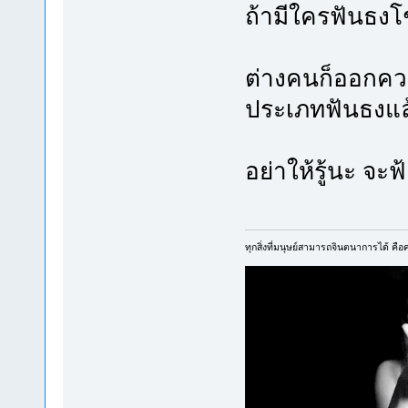
ถ้ามีใครฟันธงโช๊
ต่างคนก็ออกคว
ประเภทฟันธงแล้ว
อย่าให้รู้นะ จะฟ
ทุกสิ่งที่มนุษย์สามารถจินตนาการได้ คือคว