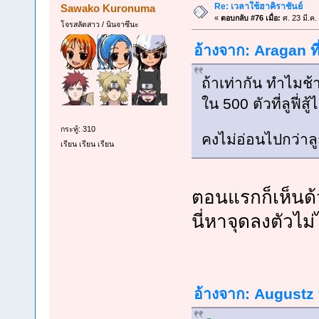
Re: เวลาใช้ฮาคิราชันย์
Sawako Kuronuma
«
ตอบกลับ #76 เมื่อ:
ศ. 23 มี.ค.
โจรสลัดสาว / นินจาซึนะ
อ้างจาก: Aragan ที
ถ้าเท่ากัน ทำไมช้า
ใน 500 ตัวที่ลูฟี่ส
กระทู้: 310
คงไม่อ่อนไปกว่าล
เรียน เรียน เรียน
ตอนแรกก็เห็นด้
นี่หาจุดลงตัวไม
อ้างจาก: Augustz ท