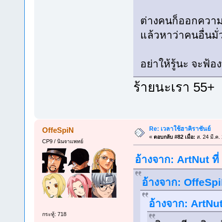
ต่างคนก็ออกความ
แล้วหาว่าคนอื่นมั่ว
อย่าให้รู้นะ จะฟ้อง
ร้ายนะเรา 55+
Re: เวลาใช้ฮาคิราชันย์
OffeSpiN
«
ตอบกลับ #82 เมื่อ:
ส. 24 มี.ค.
CP9 / นินจาแพทย์
อ้างจาก: ArtNut ที
อ้างจาก: OffeSpiN
อ้างจาก: ArtNut
กระทู้: 718