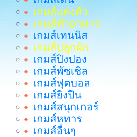
เกมส์แต่งตัว
เกมส์ทำอาหาร
เกมส์เทนนิส
เกมส์ปลูกผัก
เกมส์ปิงปอง
เกมส์พัซเซิล
เกมส์ฟุตบอล
เกมส์ยิงปืน
เกมส์สนุกเกอร์
เกมส์หทาร
เกมส์อื่นๆ