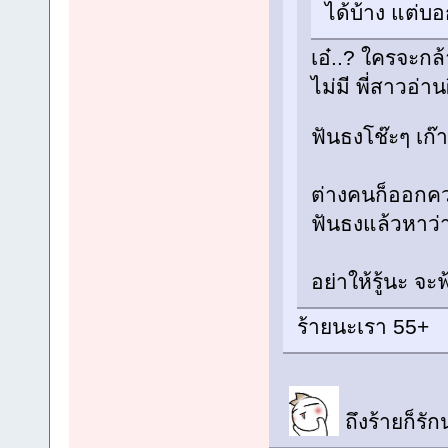
ได้บ้าง แต่บ
เอ๋..? ใครจะกล
ไม่มี พี่สาวอ่
ฟันธงโช๊ะๆ เก๊า
ต่างคนก็ออกค
ฟันธงแล้วหาว่าค
อย่าให้รู้นะ จะ
ร้ายนะเรา 55+
ถึงร้ายก็รั