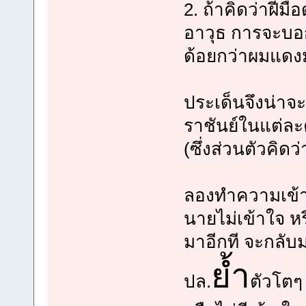
2. ถ้าคิดว่าฝี
อาวุธ การจะบอก
ด้อยกว่าผมแดงม
ประเด็นจึงน่าจะ
ราชันย์ในแต่ล
(ซึ่งส่วนตัวคิดว
ลองทำความเข้าใ
นายไม่เข้าใจ หร
มาอีกที จะกลับ
ย้ำ
ปล.
ตัวโตๆ 