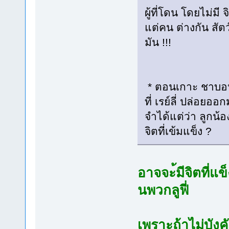
ผู้ที่โดน โดยไม่ม
แต่คน ต่างกัน สัตว
มัน !!!
* ตอนเกาะ ชาบอนดี
ที่ เรย์ลี่ ปล่อยออก
จำได้แต่ว่า ลูกน้อ
จิตที่เข้มแข็ง ?
อาจจะ้มีจิตที่แข
นพวกลูฟี่
เพราะถ้าไม่บังค