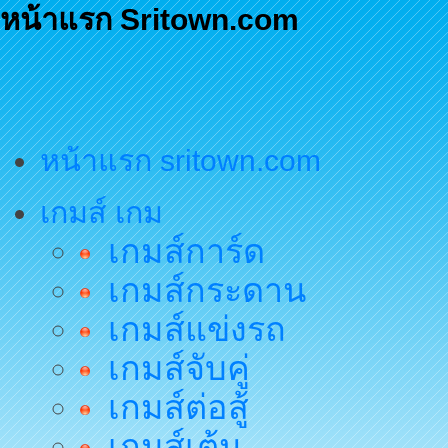
หน้าแรก Sritown.com
หน้าแรก sritown.com
เกมส์ เกม
เกมส์การ์ด
เกมส์กระดาน
เกมส์แข่งรถ
เกมส์จับคู่
เกมส์ต่อสู้
เกมส์เต้น