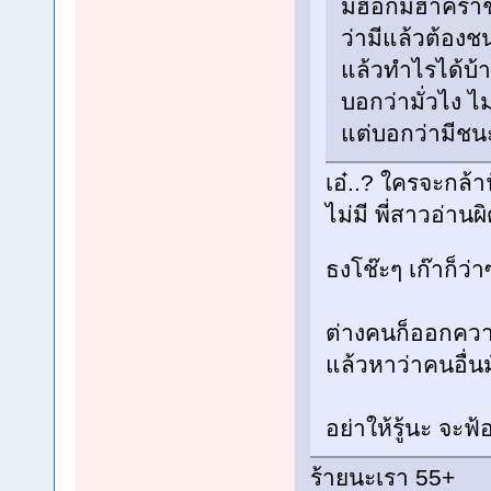
มิฮอกมีฮาคิรา
ว่ามีแล้วต้องชน
แล้วทำไรได้บ้า
บอกว่ามั่วไง ไ
แต่บอกว่ามีชน
เอ๋..? ใครจะกล้
ไม่มี พี่สาวอ่าน
ธงโช๊ะๆ เก๊าก็ว่า
ต่างคนก็ออกควา
แล้วหาว่าคนอื่นมั
อย่าให้รู้นะ จะฟ้
ร้ายนะเรา 55+