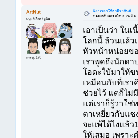
Re: เวลาใช้ฮาคิราชันย์
ArtNut
«
ตอบกลับ #83 เมื่อ:
ส. 24 มี.ค.
มนุษย์เงือก / จูนิน
เอาเป็นว่า ในเ
โลกนี้ ล้วนแล้วแต
หัวหน้าหน่อยขอ
กระทู้: 178
เราพูดถึงนักดาบ
โอดะใบ้มาให้ขน
เหมือนกับที่เร
ช่วยไว้ แต่ก็ไม
แต่เราก็รู้ว่าใช
ตาเหยี่ยวกับแช
จะแพ้ได้ไงแล้ว1
ให้เสมอ เพราะตำ