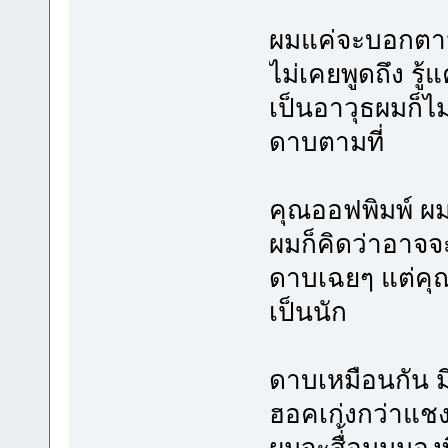
ผมแค่จะบอกตามท
ไม่เคยพูดถึง รู้
เป็นอาวุธผมก็ไ
ดาบตามที่
คุณออฟพิมพ์ ผ
ผมก็คิดว่าอาจจะ
ดาบเฉยๆ แต่คุ
เป็นนัก
ดาบเหมือนกัน ม
ฮอคเก่งกว่าแชง
ผมจะสื่้อมุมมอง