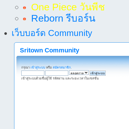
One Piece วันพีช
Reborn รีบอร์น
เว็บบอร์ด Community
Sritown Community
กรุณา
เข้าสู่ระบบ
หรือ
สมัครสมาชิก
.
เข้าสู่ระบบด้วยชื่อผู้ใช้ รหัสผ่าน และระยะเวลาในเซสชั่น