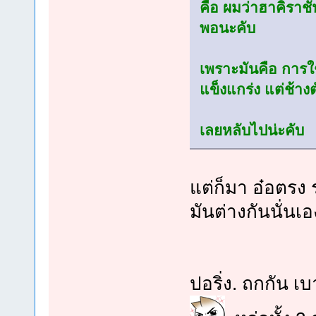
คือ ผมว่าฮาคิราชัน
พอนะคับ
เพราะมันคือ การใช
แข็งแกร่ง แต่ช้างต
เลยหลับไปน่ะคับ
แต่ก็มา อ๋อตรง ร
มันต่างกันนั่นเอง
ปอริ่ง. ถกกัน เบ