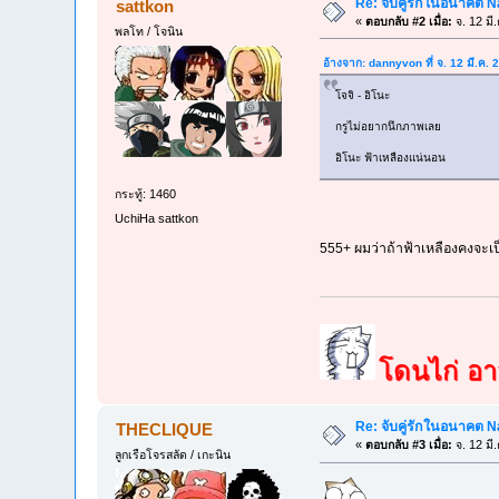
Re: จับคู่รักในอนาคต N
sattkon
«
ตอบกลับ #2 เมื่อ:
จ. 12 มี
พลโท / โจนิน
อ้างจาก: dannyvon ที่ จ. 12 มี.ค.
โจจิ - อิโนะ
กรูไม่อยากนึกภาพเลย
อิโนะ ฟ้าเหลืองแน่นอน
กระทู้: 1460
UchiHa sattkon
555+ ผมว่าถ้าฟ้าเหลืองคงจะเ
โดนไก่ อาจ
Re: จับคู่รักในอนาคต N
THECLIQUE
«
ตอบกลับ #3 เมื่อ:
จ. 12 มี
ลูกเรือโจรสลัด / เกะนิน