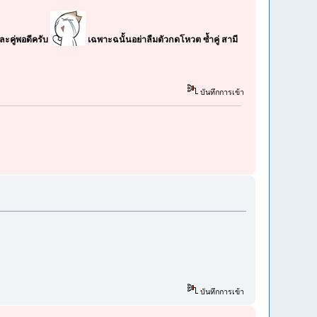
ะคู่พอดีครับ
เฉพาะฉนั้นอย่าลืมตัวกดโหวต ซ้ำคู่ สามี
บันทึกการเข้า
บันทึกการเข้า