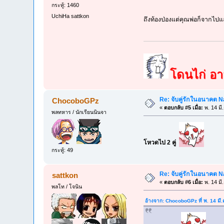
กระทู้: 1460
UchiHa sattkon
ถึงท้องป่องแต่คุณพ่อก็จากไปแล
โดนไก่ อาจ
Re: จับคู่รักในอนาคต 
ChocoboGPz
«
ตอบกลับ #5 เมื่อ:
พ. 14 มี
พลทหาร / นักเรียนนินจา
โหวดไป 2 คู่
กระทู้: 49
Re: จับคู่รักในอนาคต 
sattkon
«
ตอบกลับ #6 เมื่อ:
พ. 14 มี
พลโท / โจนิน
อ้างจาก: ChocoboGPz ที่ พ. 14 มี