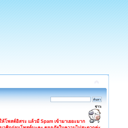
ข่าว:
ิดให้โพสต์อิสระ แล้วมี Spam เข้ามาเยอะมาก
ครสมาชิกก่อนโพสต์นะคะ ขออภัยในความไม่สะดวกค่ะ