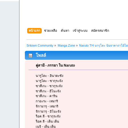
หน้าแรก
ช่วยเหลือ
ค้นหา
เข้าสู่ระบบ
สมัครสมาชิก
Sritown Community
»
Manga Zone
»
Naruto TH นารุโตะ นินจาคาถาโอ้โ
โพลล์
คู่สามี - ภรรยา ใน Naruto
นารูโตะ - ฮินาตะซัง
นารูโตะ - ซากุระจัง
ซาสึเกะ - ซากุระจัง
ซาสึเกะ - อีโนะจัง
ซาสึเกะ - คาริน
กาอะระ - เทมาริ
จิกามารุ - เทมาริ
จิกามารุ - อิโนะจัง
ร็อค ลี - ซากุระจัง
ร็อค ลี - เต็น เต็น
เนจิ - เต็น เต็น