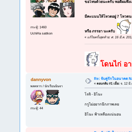
ขอโทษด้วยนะครับ พอดีผมพึ่ง
มีคะแนนให้โหวตอยู่ 7 โหวตน
กระทู้: 1460
หรือ ภรรยา นะครับ
UchiHa sattkon
«
แก้ไขครั้งสุดท้าย: ศ. 16 มี.ค. 2
โดนไก่ อาจ
Re: จับคู่รักในอนาคต N
dannyvon
«
ตอบกลับ #1 เมื่อ:
จ. 12 มี
พลทหาร / นักเรียนนินจา
โจจิ - อิโนะ
กรูไม่อยากนึกภาพเลย
กระทู้: 44
อิโนะ ฟ้าเหลืองแน่นอน