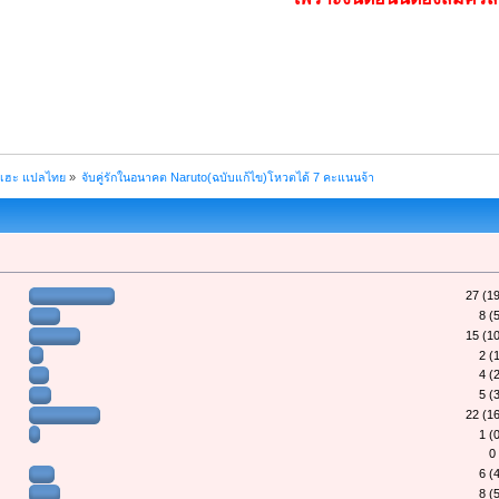
ฮเฮะ แปลไทย
»
จับคู่รักในอนาคต Naruto(ฉบับแก้ไข)โหวตได้ 7 คะแนนจ้า
27 (1
8 (
15 (1
2 (
4 (
5 (
22 (1
1 (
0
6 (
8 (