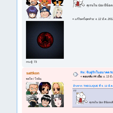
คุเรนไน ป่อง มีน้องแ
«
แก้ไขครั้งสุดท้าย: จ. 12 มี.ค.
กระทู้: 73
Re: จับคู่รักในอนาคต N
sattkon
«
ตอบกลับ #4 เมื่อ:
อ. 13 มี
พลโท / โจนิน
อ้างจาก: THECLIQUE ที่ จ. 12 มี.
คุเรนไน ป่อง มีน้องแล