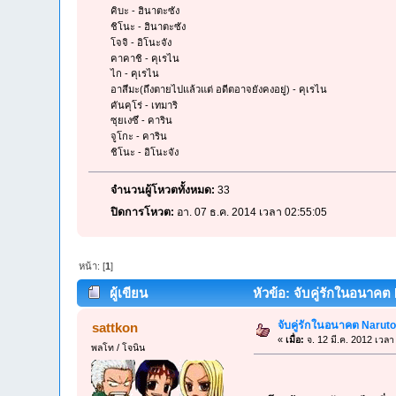
คิบะ - ฮินาตะซัง
ชิโนะ - ฮินาตะซัง
โจจิ - อิโนะจัง
คาคาชิ - คุเรไน
ไก - คุเรไน
อาสึมะ(ถึงตายไปแล้วแต่ อดีตอาจยังคงอยู่) - คุเรไน
คันคุโร่ - เทมาริ
ซุยเงซึ - คาริน
จูโกะ - คาริน
ชิโนะ - อิโนะจัง
จำนวนผู้โหวตทั้งหมด:
33
ปิดการโหวต:
อา. 07 ธ.ค. 2014 เวลา 02:55:05
หน้า: [
1
]
ผู้เขียน
หัวข้อ: จับคู่รักในอนาคต
จับคู่รักในอนาคต Narut
sattkon
«
เมื่อ:
จ. 12 มี.ค. 2012 เวลา
พลโท / โจนิน