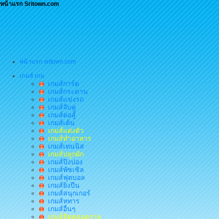
หน้าแรก Sritown.com
หน้าแรก sritown.com
เกมส์ เกม
เกมส์การ์ด
เกมส์กระดาน
เกมส์แข่งรถ
เกมส์จับคู่
เกมส์ต่อสู้
เกมส์เต้น
เกมส์แต่งตัว
เกมส์ทำอาหาร
เกมส์เทนนิส
เกมส์ปลูกผัก
เกมส์ปิงปอง
เกมส์พัซเซิล
เกมส์ฟุตบอล
เกมส์ยิงปืน
เกมส์สนุกเกอร์
เกมส์หทาร
เกมส์อื่นๆ
เกมส์ฮิตตลอดกาล