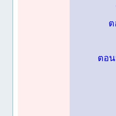
ต
ตอนจ