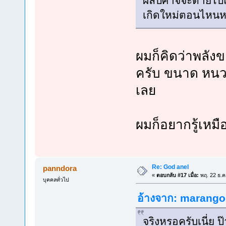
ผลปีศาจจะตายไปแล
เกิดใหม่ตอนไหนห
ผมก็คิดว่าพลังข
ครับ ขนาด หนว
เลย
ผมก็อยากรู้เหม
Re: God anel
panndora
«
ตอบกลับ #17 เมื่อ:
พฤ. 22 ธ.ค
บุคคลทั่วไป
อ้างจาก: marangon
จริงหรอครับเนี่ย ป