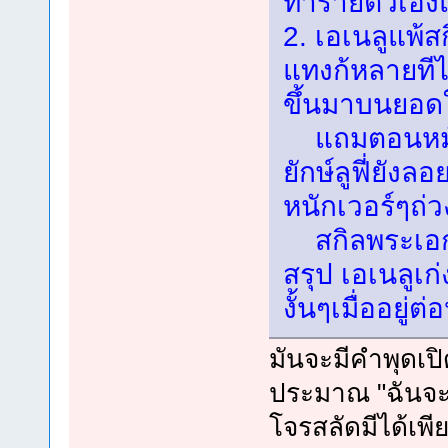
ทำร้ายตัวเอง
2. เอเนลูแพ้สก
แทงก้หลายทีไม
ขึ้นมาบนยอด
แถมตอนหมัดส
ยักษ์ลูฟี่ยังล
หนักเวอร์ๆถ่
สกิลพระเอก 
สรุป เอเนลูเก่
งั้นๆเมื่ออยู่
มันจะมีคำพุดเป
ประมาณ "ฉันจะเ
โจรสลัดมีได้เพี