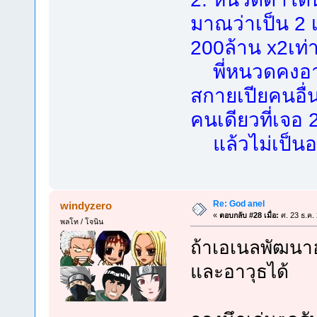
มาณว่าเป็น 2 เ
200ล้าน x2เท่
พี่หนวดคงอากา
สกายเปียคนอื่น
คนเดียวที่เจอ 
แล้วไม่เป็นอ
Re: God anel
windyzero
«
ตอบกลับ #28 เมื่อ:
ศ. 23 ธ.ค.
พลโท / โจนิน
ถ้าเอเนลพัฒนา
และอาวุธได้