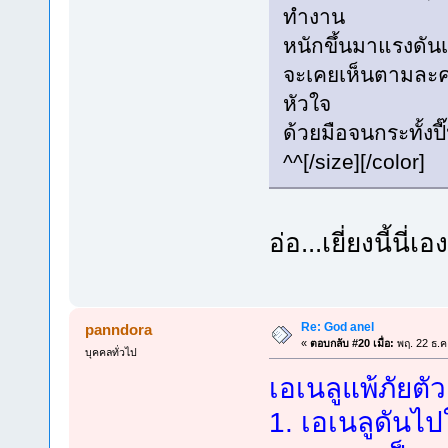
ทำงาน
หนักขึ้นมาแรงดัน
จะเคยเห็นตามละครใ
หัวใจ
ด้วยมือจนกระทั้งปี๊
^^[/size][/color]
อ่อ...เยี่ยงนี้นี
Re: God anel
panndora
«
ตอบกลับ #20 เมื่อ:
พฤ. 22 ธ.ค
บุคคลทั่วไป
เอเนลูแพ้ภัยตัว
1. เอเนลูดันไปใ