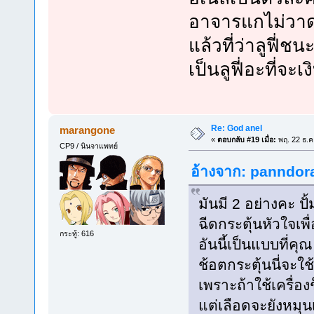
อาจารแกไม่วา
แล้วที่ว่าลูฟี่ช
เป็นลูฟี่อะที่จะเงิ
Re: God anel
marangone
«
ตอบกลับ #19 เมื่อ:
พฤ. 22 ธ.ค
CP9 / นินจาแพทย์
อ้างจาก: panndora
มันมี 2 อย่างคะ ป
ฉีดกระตุ้นหัวใจเพ
กระทู้: 616
อันนี้เป็นแบบที่ค
ช้อตกระตุ้นนี่จะใ
เพราะถ้าใช้เครื่อง
แต่เลือดจะยังหมุนเ