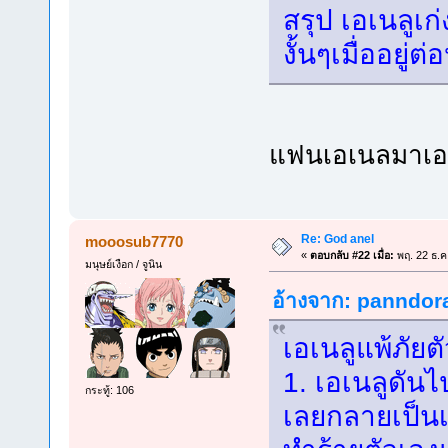
สรุป เอเนลูเก่
งั้นๆเมื่ออยู่
แฟนเอเนลมาเ
Re: God anel
mooosub7770
«
ตอบกลับ #22 เมื่อ:
พฤ. 22 ธ.ค
มนุษย์เงือก / จูนิน
อ้างจาก: panndora
เอเนลูแพ้ภัยต
1. เอเนลูดันไป
กระทู้: 106
เลยกลายเป็นเ