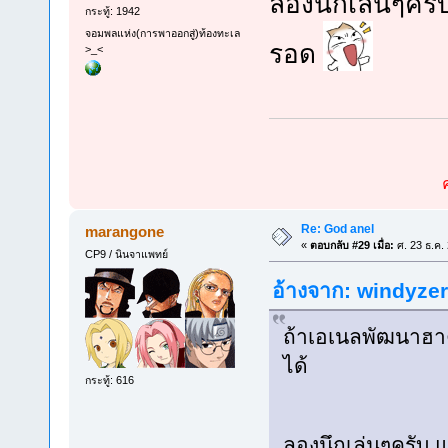
ลองนึกเล่นๆครับ 
กระทู้: 1942
จอมพลแห่ง(การพาออกสู่)ท้องทะเล
รอด
>_<
Re: God anel
marangone
«
ตอบกลับ #29 เมื่อ:
ศ. 23 ธ.ค.
CP9 / นินจาแพทย์
อ้างจาก: windyzero
ถ้าเอเนลพัฒนาฮา
ได้
กระทู้: 616
ลองนึกเล่นๆครับ แว