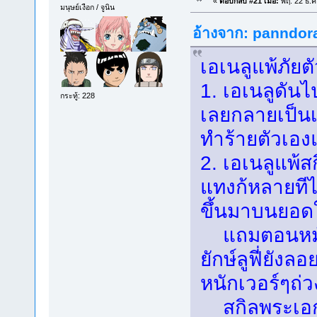
«
ตอบกลับ #21 เมื่อ:
พฤ. 22 ธ.ค
มนุษย์เงือก / จูนิน
อ้างจาก: panndora
เอเนลูแพ้ภัยต
1. เอเนลูดันไป
กระทู้: 228
เลยกลายเป็นเ
ทำร้ายตัวเอง
2. เอเนลูแพ้สก
แทงก้หลายทีไม
ขึ้นมาบนยอด
แถมตอนหมัดส
ยักษ์ลูฟี่ยังล
หนักเวอร์ๆถ่
สกิลพระเอก 