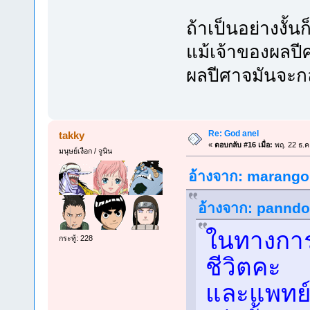
ถ้าเป็นอย่างงั
แม้เจ้าของผลปี
ผลปีศาจมันจะก
Re: God anel
takky
«
ตอบกลับ #16 เมื่อ:
พฤ. 22 ธ.ค
มนุษย์เงือก / จูนิน
อ้างจาก: marangon
อ้างจาก: panndor
ในทางการแ
กระทู้: 228
ชีวิตคะ
และแพทย์จะ