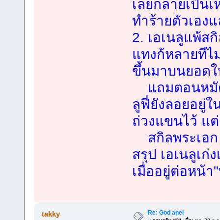
เลยกลายเป็นเหม
ทำร้ายตัวเองแ
2. เอเนลูแพ้สกิ
แทงก้หลายทีไม่ล
ขึ้นมาบนยอดใ
แถมตอนหมัดสุด
ลูฟี่ยังลอยอยู่
ถ่วงแขนไว้ แต
สกิลพระเอก L
สรุป เอเนลูเก่ง
เมื่ออยู่ต่อหน้
Re: God anel
takky