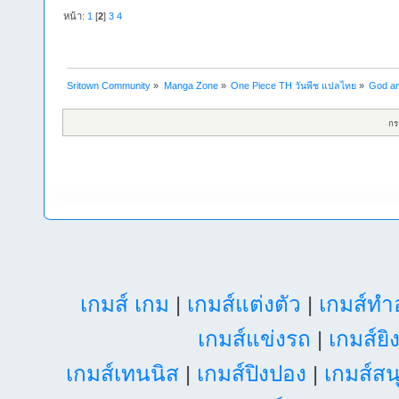
หน้า:
1
[
2
]
3
4
Sritown Community
»
Manga Zone
»
One Piece TH วันพีช แปลไทย
»
God an
กร
เกมส์ เกม
|
เกมส์แต่งตัว
|
เกมส์ท
เกมส์แข่งรถ
|
เกมส์ยิ
เกมส์เทนนิส
|
เกมส์ปิงปอง
|
เกมส์สน