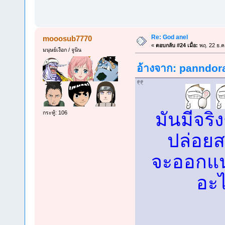
Re: God anel
mooosub7770
«
ตอบกลับ #24 เมื่อ:
พฤ. 22 ธ.ค
มนุษย์เงือก / จูนิน
อ้างจาก: panndora
มันมีจริ
กระทู้: 106
ปล่อย
จะออกแ
อะไ