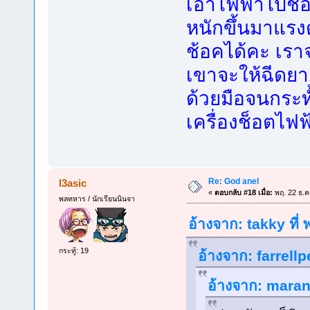
เอาไฟฟ้าไปช็
หนักขึ้นมาแรง
ช้อคได้คะ เรา
เขาจะให้ฉีดยาก
ด้วยมือจนกระทั้
เครื่องช็อตไฟฟ
Re: God anel
l3asic
«
ตอบกลับ #18 เมื่อ:
พฤ. 22 ธ.ค
พลทหาร / นักเรียนนินจา
อ้างจาก: takky ที่
กระทู้: 19
อ้างจาก: farrellp
อ้างจาก: maran