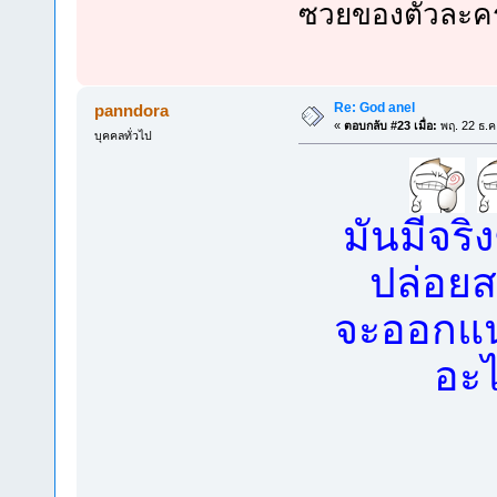
ซวยของตัวละครที
Re: God anel
panndora
«
ตอบกลับ #23 เมื่อ:
พฤ. 22 ธ.ค
บุคคลทั่วไป
มันมีจริ
ปล่อย
จะออกแ
อะไ