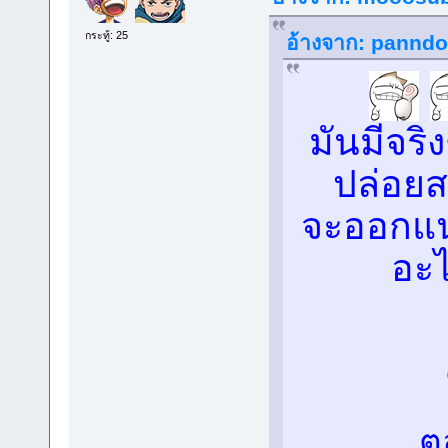
กระทู้: 25
อ้างจาก: panndor
มันมีจริ
ปล่อย
จะออกแ
อะไ
ต