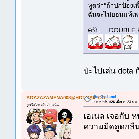
พูดว่า"ถ้าปกป้องเพ
ฉันจะไม่ยอมแพ้เพร
ครับ DOUBLE k
ป่ะไปเล่น dota ก
Re: God anel
AOAZAZAMENA008@HOTMAIL.CO
«
ตอบกลับ #26 เมื่อ:
ศ. 23 ธ.ค.
ลูกเรือโจรสลัด / เกะนิน
เอเนล เจอกับ ห
ความมืดดูดกลืนหม