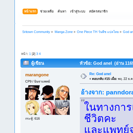
หน้าแรก
ช่วยเหลือ
ค้นหา
เข้าสู่ระบบ
สมัครสมาชิก
Sritown Community
»
Manga Zone
»
One Piece TH วันพีช แปลไทย
»
God an
หน้า:
1
[
2
]
3
4
ผู้เขียน
หัวข้อ: God anel (อ่าน 1165
Re: God anel
marangone
«
ตอบกลับ #15 เมื่อ:
พฤ. 22 ธ.ค
CP9 / นินจาแพทย์
อ้างจาก: panndora 
ในทางการแพ
ชีวิตคะ
กระทู้: 616
และแพทย์จะป