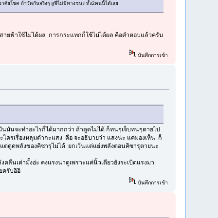
ศัยโชค ถ้าวัดกันจริงๆ ลูฟี่ไม่มีทางชนะ ทั้ง2คนนี้ได้เลย
า สายฟ้าใช้ไม่ได้ผล การกระแทกก็ใช้ไม่ได้ผล คือคำตอบแล้วครับ
บันทึกการเข้า
ูมันมันจะทำอะไรก็ได้มากกว่า ถ้าดูดไม่ได้ ก็ทนๆเจ็บทนๆตายไป
ดกะไครเรื่องหลุมดำกะแสง คือ จะอธิบายว่า แสงน่ะ แค่มองเห็น ก็
รุแต่ดูดพลังของคิซารุไม่ได้ ยกเว้นแต่แย่งพลังตอนคิซารุตายนะ
ังคลื่นเต่ามั้งอ่ะ คงแรงน่าดูเพราะแค่นิ้วเดียวยังระเบิดแรงมา
ครับอิอิ
บันทึกการเข้า