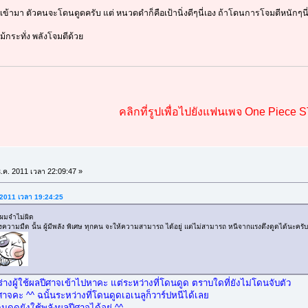
ามา ตัวคนจะโดนดูดครับ แต่ หนวดดำก็คือเป้านิ่งดีๆนี่เอง ถ้าโดนการโจมตีหนักๆนี่
้กระทั่ง พลังโจมตีด้วย
คลิกที่รูปเพื่อไปยังแฟนเพจ One Piece 
.ค. 2011 เวลา 22:09:47 »
. 2011 เวลา 19:24:25
าผมจำไม่ผิด
ความมืด นั้น ผู้มีพลัง พิเศษ ทุกคน จะให้ความสามารถ ได้อยู่ แต่ไม่สามารถ หนีจากแรงดึงดูดได้นะครับ
่างผู้ใช้ผลปีศาจเข้าไปหาคะ แต่ระหว่างที่โดนดูด ตราบใดที่ยังไม่โดนจับตัว
ศาจคะ ^^ ฉนั้นระหว่างที่โดนดูดเอเนลูก็วาร์ปหนีได้เลย
นดูดยังใช้พลังผลปีศาจได้อยู่ ^^