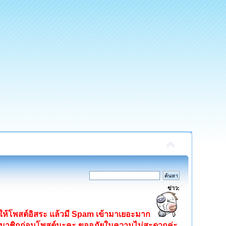
ข่าว:
ิดให้โพสต์อิสระ แล้วมี Spam เข้ามาเยอะมาก
ครสมาชิกก่อนโพสต์นะคะ ขออภัยในความไม่สะดวกค่ะ