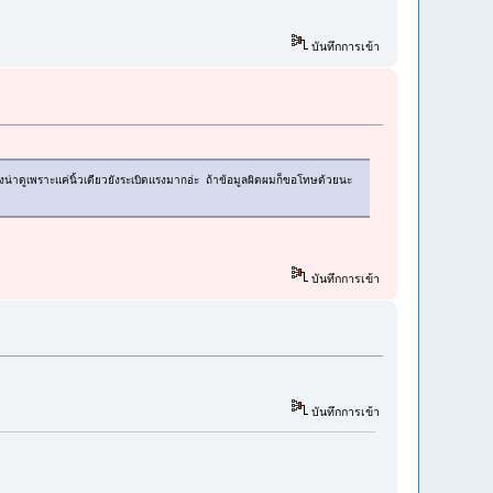
บันทึกการเข้า
คงแรงน่าดูเพราะแค่นิ้วเดียวยังระเบิดแรงมากอ่ะ ถ้าข้อมูลผิดผมก็ขอโทษด้วยนะ
บันทึกการเข้า
บันทึกการเข้า