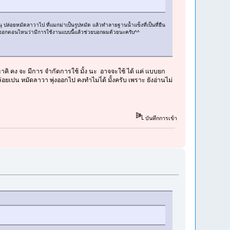
ุ ปล่อยหมัดลาวาไป ที่แมกม่าเป็นรูปหมัด แล้วทำลายฐานน้ำแข็งที่เป็นที่ยืน
ึกออกตอนไหนว่ามีการใช้งานแบบนี้แล้วช่วยบอกผมด้วยนะครับ^^
่า ฮาคิ คง จะ มีการ จำกัดการใช้ มั้ง นะ อาจจะใช้ ได้ แค่ แบบยก
ยเปน หมัดลาวา พุ่งออกไป คงทำไมไ่ด้ มั้งครับ เพราะ ยังอ่านไม่
บันทึกการเข้า