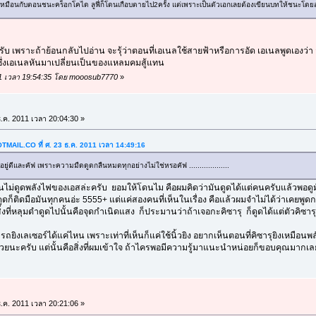
็น ก็เหมือนกับตอนชนะคร็อกโคได ลูฟี่ก็โดนเกือบตายไป2ครั้ง แต่เพราะเป็นตัวเอกเลยต้องเขียนบทให้ชนะโดยอา
ับ เพราะถ้าย้อนกลับไปอ่าน จะรุ้ว่าตอนที่เอเนลใช้สายฟ้าหรือการอัด เอเนลพูดเองว่
บ ซึ่งเอเนลหันมาเปลี่ยนเป็นของแหลมคมสู้แทน
2011 เวลา 19:54:35 โดย mooosub7770
»
.ค. 2011 เวลา 20:04:30 »
TMAIL.CO
ที่ ศ. 23 ธ.ค. 2011 เวลา 14:49:16
่ดีและคัฟ เพราะความมืดดูดกลืนหมดทุกอย่างไม่ใช่หรอคัฟ ...................
มมันไม่ดูดพลังไฟของเอสล่ะครับ ยอมให้โดนไม คือผมคิดว่ามันดูดได้แต่คนครับแล้วพอด
ูดก็ติดมือมันทุกคนอ่ะ 5555+ แต่แค่สองคนที่เห็นในเรื่อง คือแล้วผมจำไม่ได้ว่าเคยพู
ิ่งที่หลุมดำดูดไปนั้นคือจุดกำเนิดแสง ก็ประมานว่าถ้าเจอกะคิซารุ ก็ดูดได้แต่ตัวคิซา
รถยิงเลเซอร์ได้แค่ไหน เพราะเท่าที่เห็นก็แค่ใช้นิ้วยิง อยากเห็นตอนที่คิซารุยิงเหมือนพล
วยนะครับ แต่นั้นคือสิ่งที่ผมเข้าใจ ถ้าไครพอมีความรู้มาแนะนำหน่อยก็ขอบคุณมากเลย
.ค. 2011 เวลา 20:21:06 »