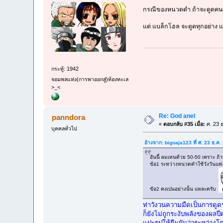
กรณีของหนวดดำ ถ้าจะดูดคนเข้
แต่ แบล็กโฮล จะดูดทุกอย่าง แม
กระทู้: 1942
จอมพลแห่ง(การพาออกสู่)ท้องทะเล
>_<
Re: God anel
panndora
«
ตอบกลับ #35 เมื่อ:
ศ. 23 ธ
บุคคลทั่วไป
อ้างจาก: bignaja123 ที่ ศ. 23 ธ.ค
อันนี้ ผมเหนด้วย 50-50 เพราะ ถ้
ข้อ1 ระหว่างหนวดดำใช้วังวันแห่ง
ข้อ2 คงเปนอย่างนั้น แหละครับ
ท่าวังวนความมืดเป็นการดูดร
ก็ยังไม่ถูกระงับพลังของผลปี
แปะรูปให้ยืนยันว่าระหว่างโด