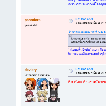
เพราะตอนระหว่างที่โดดดูดเ
Re: God anel
panndora
«
ตอบกลับ #36 เมื่อ:
ศ. 23 ธ
บุคคลทั่วไป
อ้างจาก: mooosub7770 ที่ ศ. 23 ธ
แต่ตอนนี้อยากรู้ว่า คิซารุสามารถย
ครับ แต่นั้นคือสิ่งที่ผมเข้าใจ ถ
ไม่เคยเห็นยิงอันใหญ่เหมือน
ยิงกระสุนคลื่นเต่าแบบรัวๆ
Re: God anel
devicry
«
ตอบกลับ #37 เมื่อ:
ศ. 23 ธ
โจรสลัดสาว / นินจาซึนะ
ทีช เนี่ยะ ถ้าแขนมันข