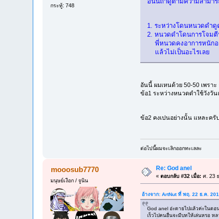
อันนี้ถ้าดูตามความสามาร
กระทู้: 748
1. ระหว่างโดนหนวดดำดูด
2. หนวดดำโดนการโจมตีทุก
พี่หนวดคงอาการหนักอยู่อ่
แล้วไม่เป็นอะไรเลย
อันนี้ ผมเหนด้วย 50-50 เพราะ 
ข้อ1 ระหว่างหนวดดำใช้วังวันแ
ข้อ2 คงเปนอย่างนั้น แหละคร
ต่อไปนี้ผมจะเลิกออกทะเลละ
Re: God anel
mooosub7770
«
ตอบกลับ #32 เมื่อ:
ศ. 23 ธ
มนุษย์เงือก / จูนิน
อ้างจาก: ArtNut ที่ พฤ. 22 ธ.ค. 2
God anel อ่ะตายไปแล้วค่ะในตอนนั้
เร็วไปคนอื่นจะมีบทให้เล่นหรอ หลาน