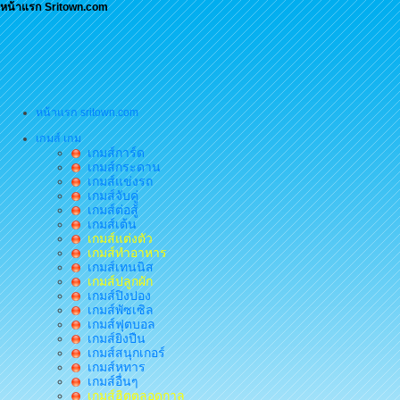
หน้าแรก Sritown.com
หน้าแรก sritown.com
เกมส์ เกม
เกมส์การ์ด
เกมส์กระดาน
เกมส์แข่งรถ
เกมส์จับคู่
เกมส์ต่อสู้
เกมส์เต้น
เกมส์แต่งตัว
เกมส์ทำอาหาร
เกมส์เทนนิส
เกมส์ปลูกผัก
เกมส์ปิงปอง
เกมส์พัซเซิล
เกมส์ฟุตบอล
เกมส์ยิงปืน
เกมส์สนุกเกอร์
เกมส์หทาร
เกมส์อื่นๆ
เกมส์ฮิตตลอดกาล