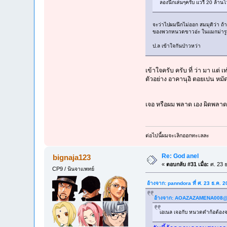
ลองนึกเล่นๆครับ แวรี่ 20 ล้านโ
จะว่าไปผมนึกไม่ออก สมมุติว่า ถ้า
ของพวกหนวดขาวอ่ะ ในแมกม่ารูปหม
ป.ล เข้าใจกันป่าวหว่า
เข้าใจครับ ครับ ที่ ว่า มา แต่
ตัวอย่าง อาคานุอิ ตอยเปน หมั
เจอ หรือผม พลาด เอง ผิดพลาดย
ต่อไปนี้ผมจะเลิกออกทะเลละ
Re: God anel
bignaja123
«
ตอบกลับ #31 เมื่อ:
ศ. 23 ธ
CP9 / นินจาแพทย์
อ้างจาก: panndora ที่ ศ. 23 ธ.ค. 
อ้างจาก:
AOAZAZAMENA008@
เอเนล เจอกับ หนวดดำก้อต้องจอด