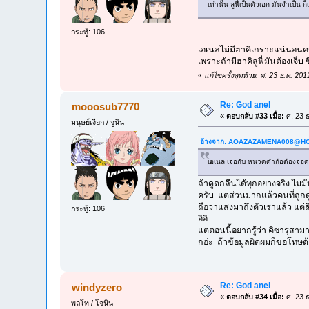
เท่านั้น ลูฟี่เป็นตัวเอก มันจำเป
กระทู้: 106
เอเนลไม่มีฮาคิเกราะแน่นอนคร
เพราะถ้ามีฮาคิลูฟี่มันต้องเจ็
«
แก้ไขครั้งสุดท้าย: ศ. 23 ธ.ค. 
Re: God anel
mooosub7770
«
ตอบกลับ #33 เมื่อ:
ศ. 23 ธ
มนุษย์เงือก / จูนิน
อ้างจาก:
AOAZAZAMENA008@HO
เอเนล เจอกับ หนวดดำก้อต้องจอดอยู
ถ้าดูดกลืนได้ทุกอย่างจริง ไ
ครับ แต่ส่วนมากแล้วคนที่ถูกด
ถือว่าแสงมาถึงตัวเราแล้ว แต่ส
กระทู้: 106
อิอิ
แต่ตอนนี้อยากรู้ว่า คิซารุสามา
กอ่ะ ถ้าข้อมูลผิดผมก็ขอโทษด้
Re: God anel
windyzero
«
ตอบกลับ #34 เมื่อ:
ศ. 23 ธ
พลโท / โจนิน