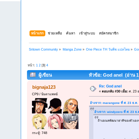
หน้าแรก
ช่วยเหลือ
ค้นหา
เข้าสู่ระบบ
สมัครสมาชิก
Sritown Community
»
Manga Zone
»
One Piece TH วันพีช แปลไทย
»
Go
หน้า:
1
2
[
3
]
4
ผู้เขียน
หัวข้อ: God anel (อ่าน 11
Re: God anel
bignaja123
«
ตอบกลับ #30 เมื่อ:
ศ. 23 ธ
CP9 / นินจาแพทย์
อ้างจาก: marangone ที่ ศ. 23 ธ.ค
อ้างจาก: windyzero ที่ ศ. 23 ธ
ถ้าเอเนลพัฒนาฮาคิของตัวเอง
กระทู้: 748