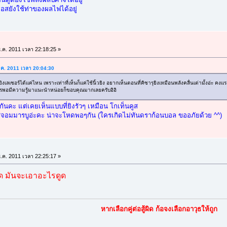
อสยังใช้ท่าของผลไฟได้อยู่
.ค. 2011 เวลา 22:18:25 »
.ค. 2011 เวลา 20:04:30
ิงเลเซอร์ได้แค่ไหน เพราะเท่าที่เห็นก็แค่ใช้นิ้วยิง อยากเห็นตอนที่คิซารุยิงเหมือนพลังคลื่นเต่ามั้งอ่ะ 
้าไครพอมีความรู้มาแนะนำหน่อยก็ขอบคุณมากเลยครับอิอิ
กันคะ แต่เคยเห็นแบบที่ยิงรัวๆ เหมือน โกเท็นคูส
ใส่จอมมารบูอ่ะคะ น่าจะโหดพอๆกัน (ใครเกิดไม่ทันดราก้อนบอล ขออภัยด้วย ^^)
.ค. 2011 เวลา 22:25:17 »
าด มันจะเอาอะไรดูด
หากเลือกคู่ต่อสู้ผิด ก้อจงเลือกอาวุธให้ถูก