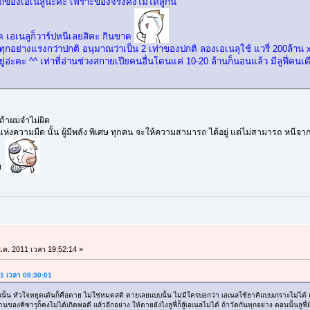
ถของเอเนลูนะคะ เพราะของจริงคงไม่ได้สู้กัน
 เอเนลูก็วาร์ปหนีเลยสิคะ กินขาด
อย่างแรงกว่าปกติ อนุมาณว่าเป็น 2 เท่าของปกติ ลองเอเนลุใช้ แวรี่ 200ล้าน x
ะคะ ^^ เท่าที่อ่านช่วงสกายเปียคนอื่นโดนแค่ 10-20 ล้านก็นอนแล้ว มีลูฟี่คนเดี
ถ้าผมจำไม่ผิด
ห่งความมืด นั้น ผู้มีพลัง พิเศษ ทุกคน จะให้ความสามารถ ได้อยู่ แต่ไม่สามารถ หนีจา
ับ
.ค. 2011 เวลา 19:52:14 »
011 เวลา 08:30:01
น หัวใจหยุดเต้นก็คือตาย ไม่ใช่หมดสติ ตายเลยแบบนั้น ไม่มีใครบอกว่า เอเนลใช้ฮาคิแบบเกราะไม่ได้ แต่เ
ของคิซารุก็คงไม่ได้เกิดพอดี แล้วอีกอย่าง ให้ตายยังไงลูฟี่ก็สู้เอเนลไม่ได้ ถ้าวัดกันทุกอย่าง ตอนนั้นลูฟี