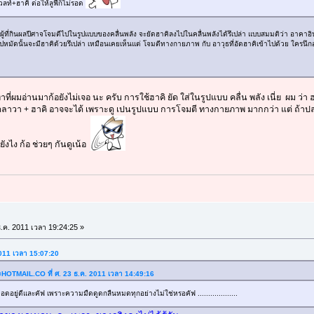
วลท์+ฮาคิ ต่อให้ลูฟี่ก็ไม่รอด
ผู้ที่กินผลปีศาจโจมตีไปในรูปแบบของคลื่นพลัง จะยัดฮาคิลงไปในคลื่นพลังได้รึเปล่า แบบสมมติว่า อาคาอิน
ัดนั้นจะมีฮาคิด้วยรึเปล่า เหมือนเคยเห็นแต่ โจมตีทางกายภาพ กับ อาวุธที่อัดฮาคิเข้าไปด้วย ใครน
 เท่าที่ผมอ่านมาก้อยังไม่เจอ นะ ครับ การใช้ฮาคิ ยัด ใส่ในรูปแบบ คลื่น พลัง เนี่ย ผม ว
ดลาวา + ฮาคิ อาจจะได้ เพราะดู เปนรูปแบบ การโจมตี ทางกายภาพ มากกว่า แต่ ถ้าปล่อ
ังไง ก้อ ช่วยๆ กันดูเน้อ
.ค. 2011 เวลา 19:24:25 »
2011 เวลา 15:07:20
HOTMAIL.CO
ที่ ศ. 23 ธ.ค. 2011 เวลา 14:49:16
อยู่ดีและคัฟ เพราะความมืดดูดกลืนหมดทุกอย่างไม่ใช่หรอคัฟ ...................