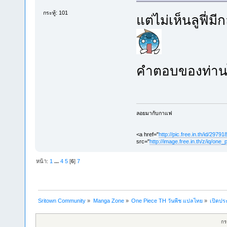
กระทู้: 101
แต่ไม่เห็นลูฟี่
คำตอบของท่าน
ลอยมากับกาแฟ
<a href="
http://pic.free.in.th/id/2
src="
http://image.free.in.th/z/iq/one
หน้า:
1
...
4
5
[
6
]
7
Sritown Community
»
Manga Zone
»
One Piece TH วันพีช แปลไทย
»
เปิดประ
กร