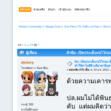
หน้าแรก
ช่วยเหลือ
ค้นหา
เข้าสู่ระบบ
สมัครสมาชิก
Sritown Community
»
Manga Zone
»
One Piece TH วันพีช แปลไทย
»
เปิดประ
หน้า:
1
...
4
5
[
6
]
7
ผู้เขียน
หัวข้อ: เปิดประเด็นรอไว้ก่อน
164219 ครั้ง)
Re: เปิดประเด็นรอไว้ก่อน คิ
devicry
ทำให้อาโอคิยิ แพ้อาคาอินุคร
โจรสลัดสาว / นินจาซึนะ
«
ตอบกลับ #75 เมื่อ:
ศ. 23 ธ.ค. 2011 เ
ด้วยความเคารพ
ปล.ผมไม่ได้ฟันธ
คับ แต่ผมคิดว่
กระทู้: 326
จากใจที่ด้านชา