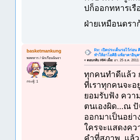
ปก็ออกทหารเรือ
ฝ่ายเหมือนดราก
Re: เปิดประเด็นรอไว้ก่อน คิ
basketmankung
ทำให้อาโอคิยิ แพ้อาคาอินุคร
พลทหาร / นักเรียนนินจา
«
ตอบกลับ #84 เมื่อ:
อา. 25 ธ.ค. 2011 
ทุกคนทำดีแล้ว ก
กระทู้: 1
ที่เราทุกคนจะอยู
ยอมรับฟัง ความเ
ตนเองผิด...ณ ป
ออกมาเป็นอย่างไ
ใครจะแสดงความเห
คำที่สุภาพ..แล้