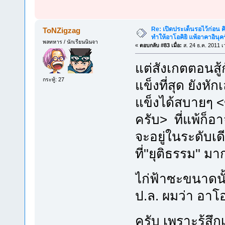
Re: เปิดประเด็นรอไว้ก่อน คิ
ToNZigzag
ทำให้อาโอคิยิ แพ้อาคาอินุคร
พลทหาร / นักเรียนนินจา
«
ตอบกลับ #83 เมื่อ:
ส. 24 ธ.ค. 2011 เ
แต่สังเกตตอนสู
กระทู้: 27
แข็งที่สุด ยังหั
แข็งได้สบายๆ 
ครับ> ที่แพ้ก็อ
จะอยู่ในระดับเด
ที่''ยุติธรรม'' 
ไก่ฟ้าซะขนาด
ป.ล. ผมว่า อาโอคิ
ครับ เพราะรู้ส