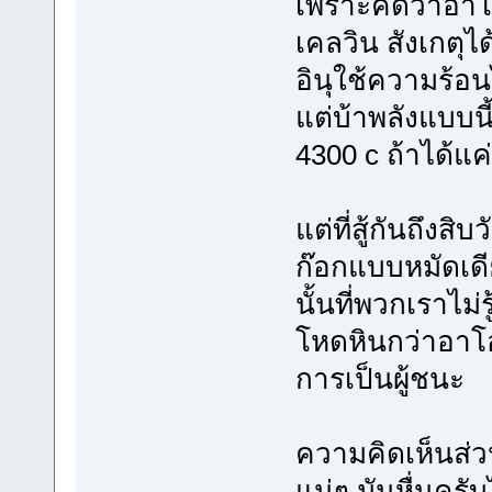
เพราะคิดว่าอาโ
เคลวิน สังเกต
อินุใช้ความร้อนไ
แต่บ้าพลังแบบนี
4300 c ถ้าได้แ
แต่ที่สู้กันถึงส
ก๊อกแบบหมัดเดี
นั้นที่พวกเราไม่
โหดหินกว่าอาโ
การเป็นผู้ชนะ
ความคิดเห็นส่วน
แน่ๆ มันหื่นครั