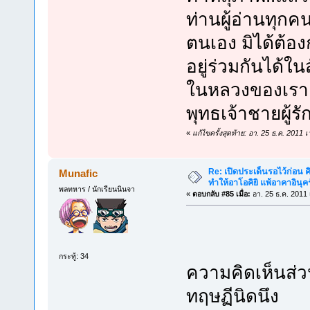
ท่านผู้อ่านทุก
ตนเอง มิได้ต้อ
อยู่ร่วมกันได้
ในหลวงของเรา.
พุทธเจ้าชายผู้ร
«
แก้ไขครั้งสุดท้าย: อา. 25 ธ.ค. 201
Re: เปิดประเด็นรอไว้ก่อน คิ
Munafic
ทำให้อาโอคิยิ แพ้อาคาอินุคร
พลทหาร / นักเรียนนินจา
«
ตอบกลับ #85 เมื่อ:
อา. 25 ธ.ค. 2011 
กระทู้: 34
ความคิดเห็นส่ว
ทฤษฏีนิดนึง