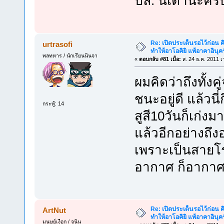
ปล. นี่เดานะครั
Re: เปิดประเด็นรอไว้ก่อน คิ
urtrasofi
ทำให้อาโอคิยิ แพ้อาคาอินุคร
พลทหาร / นักเรียนนินจา
«
ตอบกลับ #81 เมื่อ:
ส. 24 ธ.ค. 2011 เ
ผมคิดว่าถึงทั้งค
ชนะอยู่ดี แล้วนี
กระทู้: 14
สูสี10วันก็เก่ง
แล้วอีกอย่างถึ
เพราะเป็นสายโรเ
อากาศ ก็อากาศย
Re: เปิดประเด็นรอไว้ก่อน คิ
ArtNut
ทำให้อาโอคิยิ แพ้อาคาอินุคร
มนุษย์เงือก / จูนิน