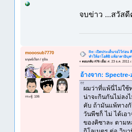
จบข่าว ...สวัสด
Re: เปิดประเด็นรอไว้ก่อน คิ
mooosub7770
ทำให้อาโอคิยิ แพ้อาคาอินุคร
มนุษย์เงือก / จูนิน
«
ตอบกลับ #76 เมื่อ:
ศ. 23 ธ.ค. 2011 เ
อ้างจาก: Spectre-z
ผมว่าที่แพ้นี่ไม่ใ
น่าจะกินกันไม่ลงไม่
กระทู้: 106
คับ ถ้ามันแพ้ทางกั
วันพีชก็ ไม่ ได้
ของคิซาละ ตามหลั
กิโลเมตร ต่อ วินา