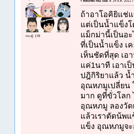
«
ตอบกลับ #82 เมื่อ:
ส. 24 ธ.ค. 2011 เ
ถ้าอาโอคิยิแช่แข
แต่เป็นน้ำแข็ง
แม็กม่านี้เป็นอะ
กระทู้: 178
ที่เป็นน้ำแข็ง เ
เห็นชัดที่สุด เ
แค่1นาที เอาเป็
ปฎิกิริยาแล้ว น
อุณหภมูเปลี่ยน 
มาก ดูที่ขั่วโลก
อุณหภมู ลองวัดเ
แล้วเราตัดน้พแข
แข็ง อุณหภมูจะอ