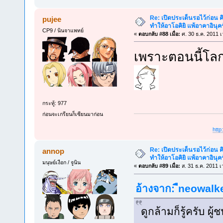
Re: เปิดประเด็นรอไว้ก่อน คิ
pujee
ทำให้อาโอคิยิ แพ้อาคาอินุคร
CP9 / นินจาแพทย์
«
ตอบกลับ #88 เมื่อ:
ศ. 30 ธ.ค. 2011 เ
เพราะตอนนี้โลก
กระทู้: 977
ก่อนจะเกรียนก็เซียนมาก่อน
htt
Re: เปิดประเด็นรอไว้ก่อน คิ
annop
ทำให้อาโอคิยิ แพ้อาคาอินุคร
มนุษย์เงือก / จูนิน
«
ตอบกลับ #89 เมื่อ:
ส. 31 ธ.ค. 2011 เ
อ้างจาก: ืneowalke
ดูกล้ามก็รู้ครับ ผู