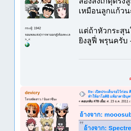
ลองสังเกตุตรงล
เหมือนลูกแก้วน
แต่ถ้าหัวกระสุน
กระทู้: 1942
จอมพลแห่ง(การพาออกสู่)ท้องทะเล
ยิงลูฟี่ พรุนครับ 
>_<
Re: เปิดประเด็นรอไว้ก่อน คิ
devicry
ทำให้อาโอคิยิ แพ้อาคาอินุคร
โจรสลัดสาว / นินจาซึนะ
«
ตอบกลับ #78 เมื่อ:
ศ. 23 ธ.ค. 2011 เ
อ้างจาก: mooosub7
อ้างจาก: Spectre