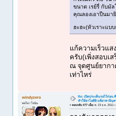
ขนาด เรย์รี่ กับมัล
คุณลองเอาปืนมายิง
ฮะฮะ(หัวเราะแบบเ
แก้ความเร็วแสง
ครับ(เพิ่งสอบเส
ณ จุดศูนย์ยากาศ
เท่าไหร่
Re: เปิดประเด็นรอไว้ก่อน คิ
windyzero
ทำให้อาโอคิยิ แพ้อาคาอินุคร
พลโท / โจนิน
«
ตอบกลับ #77 เมื่อ:
ศ. 23 ธ.ค. 2011 เ