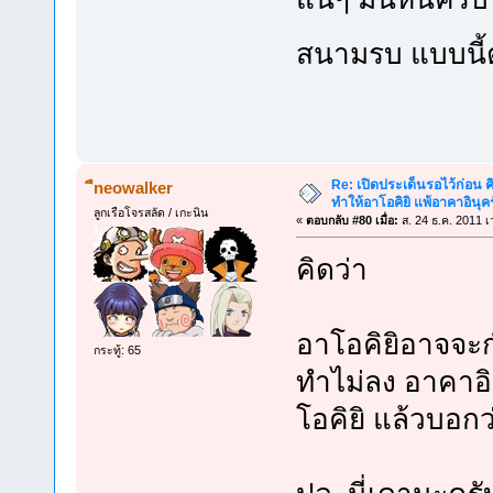
สนามรบ แบบนี้
Re: เปิดประเด็นรอไว้ก่อน คิ
ืneowalker
ทำให้อาโอคิยิ แพ้อาคาอินุคร
ลูกเรือโจรสลัด / เกะนิน
«
ตอบกลับ #80 เมื่อ:
ส. 24 ธ.ค. 2011 เ
คิดว่า
อาโอคิยิอาจจะก
กระทู้: 65
ทำไม่ลง อาคาอิน
โอคิยิ แล้วบอกว