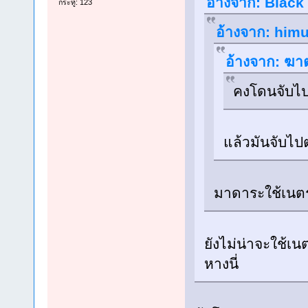
อ้างจาก: Black 
กระทู้: 123
อ้างจาก: himu
อ้างจาก: ฆาต
คงโดนจับไป
แล้วมันจับไ
มาดาระใช้เนตรผ
ยังไม่น่าจะใช้เน
หางนี่