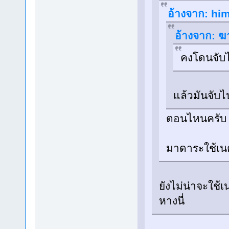
อ้างจาก: him
อ้างจาก: ฆ
คงโดนจับไ
แล้วมันจับ
ตอนไหนครับ ท
มาดาระใช้เนต
ยังไม่น่าจะใช้
หางนี่