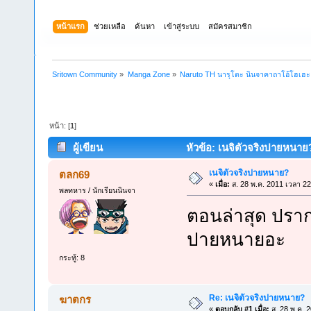
หน้าแรก
ช่วยเหลือ
ค้นหา
เข้าสู่ระบบ
สมัครสมาชิก
Sritown Community
»
Manga Zone
»
Naruto TH นารุโตะ นินจาคาถาโอ้โฮเฮ
หน้า: [
1
]
ผู้เขียน
หัวข้อ: เนจิตัวจริงปายหนาย?
เนจิตัวจริงปายหนาย?
ตลก69
«
เมื่อ:
ส. 28 พ.ค. 2011 เวลา 22
พลทหาร / นักเรียนนินจา
ตอนล่าสุด ปรากฏ
ปายหนายอะ
กระทู้: 8
Re: เนจิตัวจริงปายหนาย?
ฆาตกร
«
ตอบกลับ #1 เมื่อ:
ส. 28 พ.ค. 