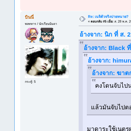
Re: เนจิตัวจริงปายหนาย?
บินนี่
«
ตอบกลับ #5 เมื่อ:
ส. 28 พ.ค. 
พลทหาร / นักเรียนนินจา
อ้างจาก: นิก ที่ ส
อ้างจาก: Black ท
อ้างจาก: himura
อ้างจาก: ฆาตก
กระทู้: 5
คงโดนจับไปน
แล้วมันจับไปต
มาดาระใช้เนตรผ่