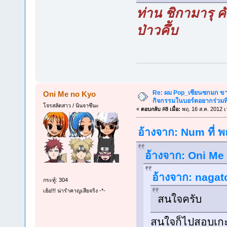
ท่าน ชิกามารุ 
ป่าวคึับ
Re: ผม Pop_เซียนซกมก ขาด
Oni Me no Kyo
กิจกรรมในบอร์ดอยากร่วมที
โจรสลัดสาว / นินจาซึนะ
«
ตอบกลับ #8 เมื่อ:
พฤ. 16 ส.ค. 2012 เ
อ้างจาก: Num ที่ 
อ้างจาก: Oni Me 
อ้างจาก: nagato
กระทู้: 304
เฮ้อ!!! น่ารำคาญเสียจริง -*-
สนใจครับ
สนใจก็ไปสอบเกะ