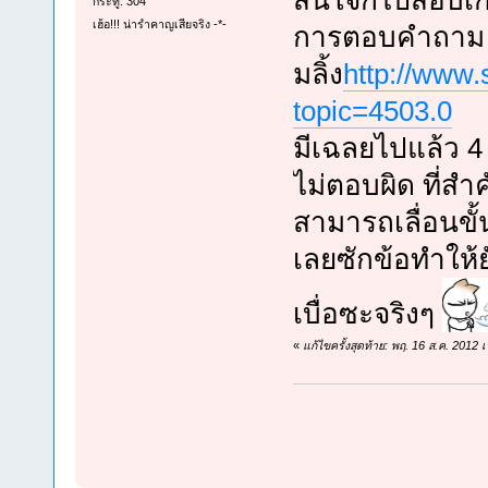
สนใจก็ไปสอบเก
กระทู้: 304
เฮ้อ!!! น่ารำคาญเสียจริง -*-
การตอบคำถาม 
มลิ้ง
http://www.
topic=4503.0
มีเฉลยไปแล้ว 4
ไม่ตอบผิด ที่สำ
สามารถเลื่อนขั้น
เลยซักข้อทำให้ย
เบื่อซะจริงๆ
«
แก้ไขครั้งสุดท้าย: พฤ. 16 ส.ค. 201