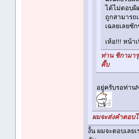
ได้ไม่ตอบผิ
ถูกสามารถเลื
เฉลยเลยซักข
เห้อ!!! หน้า
ท่าน ชิกามาร
คึับ
อยู่ครับรอท่านNu
ผมจะส่งคำตอบไป
งั้น ผมจะตอบเลยเร