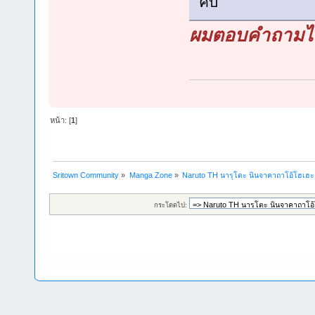
คับ
ผมตอบคำถามไป
หน้า: [
1
]
Sritown Community
»
Manga Zone
»
Naruto TH นารุโตะ นินจาคาถาโอ้โฮเฮ
กระโดดไป: