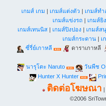
เกมส์ เกม
|
เกมส์แต่งตัว
|
เกมส์ท
เกมส์แข่งรถ
|
เกมส์ยิ
เกมส์เทนนิส
|
เกมส์ปิงปอง
|
เกมส์สน
เกมส์กระดาน
|
เก
ซี่รี่ย์เกาหลี
ดาราเกาหลี
นารุโตะ Naruto
วันพีช 
Hunter X Hunter
Pri
ติดต่อโฆษณา
©2006 SriTown.