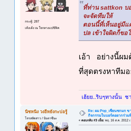
ที่ท่าน sattkon บอ
จะจัดทีมให้
กระทู้: 287
ตอนนี้ที่เห็นอยู่มี
เท้งเต้ง ณ ใจกลางแปซิฟิค
ปล เข้าใจผิดก็ขอ
เอ้า อย่างนี้ผม
ที่สุดตรงหาทีมอยู
เฮ้ยย..ริบๆทางนั้น ชาย
Re: ผม Pop_เซียนซกมก ขาด
นิชหนิง วงอีหยังกะบ่อรู้
กิจกรรมในบอร์ดอยากร่วมที
โจรสลัดสาว / นินจาซึนะ
«
ตอบกลับ #3 เมื่อ:
พฤ. 16 ส.ค. 2012 เ