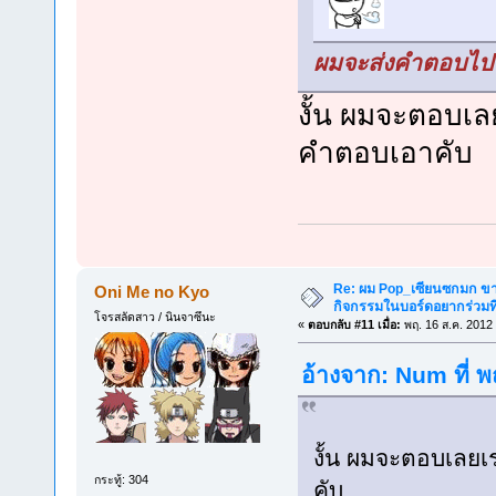
ผมจะส่งคำตอบไปใ
งั้น ผมจะตอบเลย
คำตอบเอาคับ
Re: ผม Pop_เซียนซกมก ขาด
Oni Me no Kyo
กิจกรรมในบอร์ดอยากร่วมที
โจรสลัดสาว / นินจาซึนะ
«
ตอบกลับ #11 เมื่อ:
พฤ. 16 ส.ค. 2012 
อ้างจาก: Num ที่ 
งั้น ผมจะตอบเลยเร
กระทู้: 304
คับ