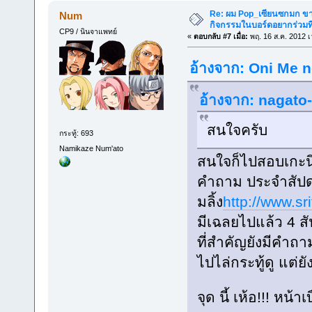
Re: ผม Pop_เซียนซกมก ขาด
Num
กิจกรรมในบอร์ดอยากร่วมที
CP9 / นินจาแพทย์
«
ตอบกลับ #7 เมื่อ:
พฤ. 16 ส.ค. 2012 เ
อ้างจาก: Oni Me n
อ้างจาก: nagato-
สนใจครับ
กระทู้: 693
Namikaze Num'ato
สนใจก็ไปสอบเกะน
คำถาม ประจำสัปด
มลิ้ง
http://www.s
มีเฉลยไปแล้ว 4 ส
ที่สำคัญยังมีคำถาม
ไปไล่กระทู้ดู แต่
จุด นี้ เห้อ!!! หน้า