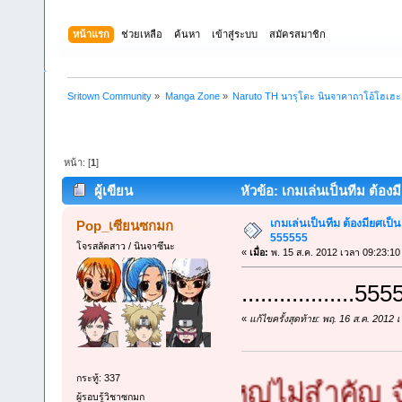
หน้าแรก
ช่วยเหลือ
ค้นหา
เข้าสู่ระบบ
สมัครสมาชิก
Sritown Community
»
Manga Zone
»
Naruto TH นารุโตะ นินจาคาถาโอ้โฮเฮ
หน้า: [
1
]
ผู้เขียน
หัวข้อ: เกมเล่นเป็นทีม ต้องม
เกมเล่นเป็นทีม ต้องมียศเป็น
Pop_เซียนซกมก
555555
โจรสลัดสาว / นินจาซึนะ
«
เมื่อ:
พ. 15 ส.ค. 2012 เวลา 09:23:10
..................55
«
แก้ไขครั้งสุดท้าย: พฤ. 16 ส.ค. 201
กระทู้: 337
ยนซกมก เล็กใหญ่ไม่สำคัญ จัดท่าย
ผู้รอบรู้วิชาซกมก