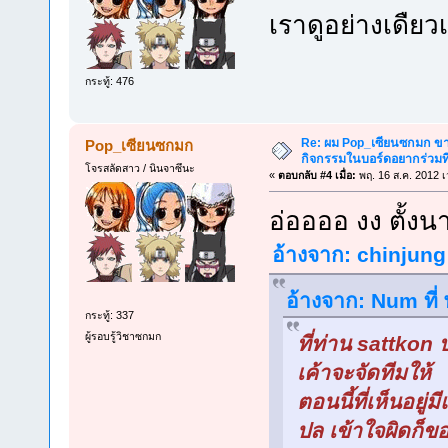
เราดูอย่างเดืย
กระทู้: 476
Re: ผม Pop_เซียนซกมก ขาด
Pop_เซียนซกมก
กิจกรรมในบอร์ดอยากร่วมที
โจรสลัดสาว / นินจาซึนะ
«
ตอบกลับ #4 เมื่อ:
พฤ. 16 ส.ค. 2012 เ
อ่ออออ งง ตั้งน
อ้างจาก: chinjung 
อ้างจาก: Num ที่
กระทู้: 337
ผู้รอบรู้วิชาซกมก
ที่ท่าน sattkon 
เค้าจะจัดทีมให้
ตอนนี้ที่เห็นอยู่ม
ปล เข้าใจผิดก็ข