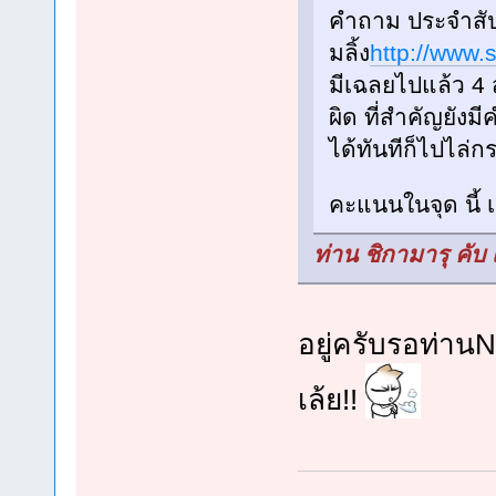
คำถาม ประจำสั
มลิ้ง
http://www.
มีเฉลยไปแล้ว 4 
ผิด ที่สำคัญยังม
ได้ทันทีก็ไปไล่ก
คะแนนในจุด นี้ เ
ท่าน ชิกามารุ คับ
อยู่ครับรอท่านNu
เล้ย!!