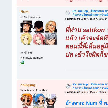
Re: ผม Pop_เซียนซกมก ขาด
Num
กิจกรรมในบอร์ดอยากร่วมที
CP9 / นินจาแพทย์
«
ตอบกลับ #1 เมื่อ:
พ. 15 ส.ค. 2012 เว
ที่ท่าน sattkon
แล้ว เค้าจะจัดที
ตอนนี้ที่เห็นอยู่
ปล เข้าใจผิดก็
กระทู้: 693
Namikaze Num'ato
Re: ผม Pop_เซียนซกมก ขาด
chinjung
กิจกรรมในบอร์ดอยากร่วมที
โจรสลัดสาว / นินจาซึนะ
«
ตอบกลับ #2 เมื่อ:
พ. 15 ส.ค. 2012 เว
อ้างจาก: Num ที่ พ