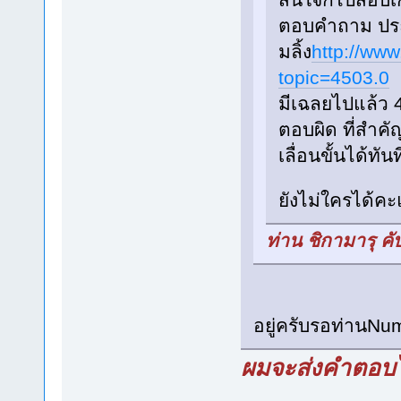
ตอบคำถาม ประ
มลิ้ง
http://ww
topic=4503.0
มีเฉลยไปแล้ว 
ตอบผิด ที่สำค
เลื่อนขั้นได้ทั
ยังไม่ใครได้คะแ
ท่าน ชิกามารุ ค
อยู่ครับรอท่านNum ว
ผมจะส่งคำตอบไ