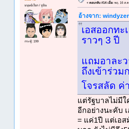
«
ตอบกลับ #14 เมื่อ:
พฤ. 16 ส.ค
มนุษย์เงือก / จูนิน
อ้างจาก: windyzero
เอสออกทะเล
ราวๆ 3 ปี
กระทู้: 199
แถมอาละวา
ถึงเข้าร่ว
โจรสลัด ค่
แต่รัฐบาลไม่มีใ
อีกอย่างนะคับ 
= แค่1ปี แต่เอสมั