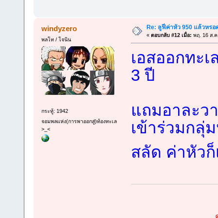
Re: ลูฟี่ค่าหัว 950 แล้วหรอ
windyzero
«
ตอบกลับ #12 เมื่อ:
พฤ. 16 ส.ค
พลโท / โจนิน
เอสออกทะเลเ
3 ปี
แถมอาละวาด
กระทู้: 1942
จอมพลแห่ง(การพาออกสู่)ท้องทะเล
เข้าร่วมกล
>_<
สลัด ค่าหัว