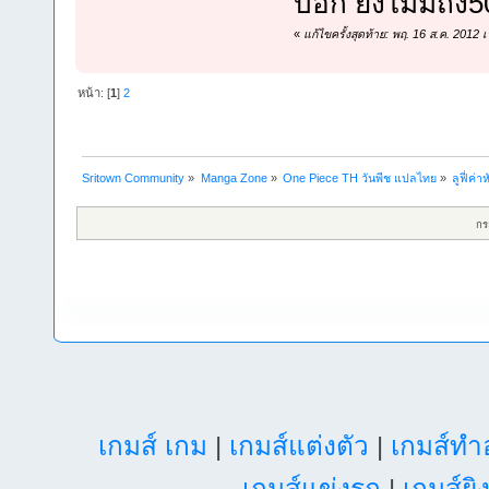
บอก ยังไม่มีถึง5
«
แก้ไขครั้งสุดท้าย: พฤ. 16 ส.ค. 2012
หน้า: [
1
]
2
Sritown Community
»
Manga Zone
»
One Piece TH วันพีช แปลไทย
»
ลูฟี่ค่
กร
เกมส์ เกม
|
เกมส์แต่งตัว
|
เกมส์ท
เกมส์แข่งรถ
|
เกมส์ยิ