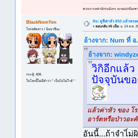
พวกเราเหล่านักรบมังกร จะขอปกป้องชาว
Re: ลูฟี่ค่าหัว 950 แล้วหรอ
BlackNomYen
«
ตอบกลับ #5 เมื่อ:
อ. 14 ส.ค. 2
โจรสลัดสาว / นินจาซึนะ
อ้างจาก: Num ที่ อ
อ้างจาก: windyze
วิกิอีกแล้ว
กระทู้: 406
ปัจจุบันของ
ในโลกนี้ไม่มีคำว่า " เป็นไปไม่ไำด้ "
แล้วค่าหัว ของ โร
อาร์ตหรือป่าวอะค
อันนี้...ถ้าจำไ่