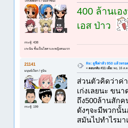
โจรสลัดสาว / นินจาซึนะ
400 ล้านเอง
เอส ป่าว
กระทู้: 438
เกะนิน ชั้นเป็นโฮคาเงะหญิงคนแรก
Re: ลูฟี่ค่าหัว 950 แล้วหรอ
21141
«
ตอบกลับ #11 เมื่อ:
พฤ. 16 ส.ค
มนุษย์เงือก / จูนิน
ส่วนตัวคิดว่าค่
เก่งเลยนะ ขนาด ร
ถึง500ล้านสักคน ท
กระทู้: 199
ดังๆจะมีพวกนั้นอ
สมันไปทำไรมาแ