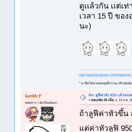
ดูเเล้วกัน เเต่เ
เวลา 15 ปี ของอะ
นะ)
http://www.facebook.com/khajonkiat
" มายืมไฟฉายของลุงดีกว่านะ ดึกๆมันอัน
Re: ลูฟี่ค่าหัว 950 แล้วหรอ
IamMr.F
«
ตอบกลับ #6 เมื่อ:
อ. 14 ส.ค. 2
พลทหาร / นักเรียนนินจา
ถ้าลูฟีค่าหัวขึ้
แต่ค่าหัวลูฟิ 9