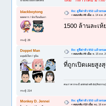
นายเต้ย ยืนงงในดงตีน
Re: ลูฟี่ค่าหัว 950 แล้วหรอ
blackboytong
«
ตอบกลับ #8 เมื่อ:
อ. 14 ส.ค. 2
พลทหาร / นักเรียนนินจา
1500 ล้านละเห้ย 
กระทู้: 26
Re: ลูฟี่ค่าหัว 950 แล้วหรอ
Doppel Man
«
ตอบกลับ #9 เมื่อ:
พ. 15 ส.ค. 
มนุษย์เงือก / จูนิน
ที่ถูกเปิดเผยสูง
คนเราควรจะมี animal will do(สัจธรรม)
กระทู้: 214
Re: ลูฟี่ค่าหัว 950 แล้วหรอ
Monkey D. Jennei
«
ตอบกลับ #10 เมื่อ:
พฤ. 16 ส.ค