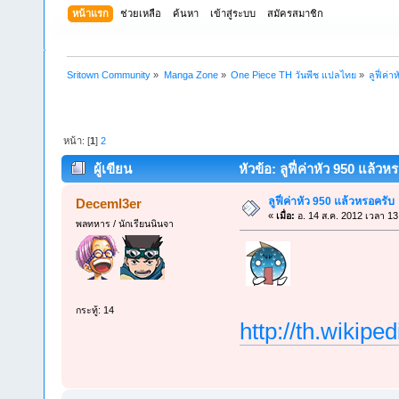
หน้าแรก
ช่วยเหลือ
ค้นหา
เข้าสู่ระบบ
สมัครสมาชิก
Sritown Community
»
Manga Zone
»
One Piece TH วันพีช แปลไทย
»
ลูฟี่ค่
หน้า: [
1
]
2
ผู้เขียน
หัวข้อ: ลูฟี่ค่าหัว 950 แล้วห
ลูฟี่ค่าหัว 950 แล้วหรอครับ
Deceml3er
«
เมื่อ:
อ. 14 ส.ค. 2012 เวลา 13
พลทหาร / นักเรียนนินจา
กระทู้: 14
http://th.