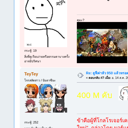
คุมะ?
กระทู้: 19
สิ่งที่ดูเรียบง่ายหรือธรรมดาบางครั้ง
อาจมีปริศนา
Re: ลูฟี่ค่าหัว 950 แล้วหรอ
TeyTey
«
ตอบกลับ #7 เมื่อ:
อ. 14 ส.ค. 2
โจรสลัดสาว / นินจาซึนะ
400 M คับ
ข้าคือผู้ที่โกลโรเจอร์เ
กระทู้: 252
ใหม่" กล่าวโดย มาร์แช