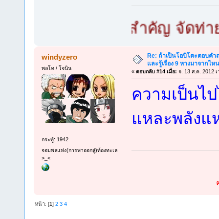
 เล็กใหญ่ไม่สำคัญ จัดท่ายากไว้
Re: ถ้าเป็นโอบิโตะตอบคำถา
windyzero
และรู้เรื่อง 9 หางมาจากไ
พลโท / โจนิน
«
ตอบกลับ #14 เมื่อ:
จ. 13 ส.ค. 2012 เ
ความเป็นไปไ
แหละพลังแห
กระทู้: 1942
จอมพลแห่ง(การพาออกสู่)ท้องทะเล
>_<
หน้า: [
1
]
2
3
4