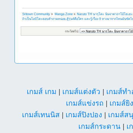
Sritown Community
»
Manga Zone
»
Naruto TH นารุโตะ นินจาคาถาโอ้โฮเฮ
ถ้าเป็นโอบิโตะตอบคำถามหน่อย.สู้รุ่น4คือใคร และรู้เรื่อง 9 หางมาจากไหนมันขัด
กระโดดไป:
เกมส์ เกม
|
เกมส์แต่งตัว
|
เกมส์ท
เกมส์แข่งรถ
|
เกมส์ยิ
เกมส์เทนนิส
|
เกมส์ปิงปอง
|
เกมส์สน
เกมส์กระดาน
|
เก