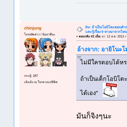
•·÷[
Re: ถ้าเป็นโอบิโตะตอบคำถา
chinjung
และรู้เรื่อง 9 หางมาจากไ
โจรสลัดสาว / นินจาซึนะ
«
ตอบกลับ #2 เมื่อ:
อา. 12 ส.ค. 2012 เ
อ้างจาก: อายิโนะโม
ไม่มีใครตอบได้หร
กระทู้: 287
ถ้าเป็นเด็กโอบิโต
เท้งเต้ง ณ ใจกลางแปซิฟิค
ได้เอง"
มันก็จิงๆนะ