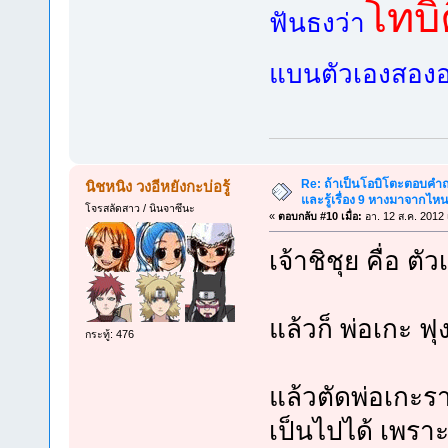
โทบิ
ฟันธงว่า
แบนตัวเองสองอาท
Re: ถ้าเป็นโอบิโตะตอบคำถา
นิชหนิง วงอีหยังกะบ่อรู้
และรู้เรื่อง 9 หางมาจากไ
โจรสลัดสาว / นินจาซึนะ
«
ตอบกลับ #10 เมื่อ:
อา. 12 ส.ค. 2012 
เจ้าชิชุย คื่อ 
แล้วก็ พ่อเกะ ฟุง
กระทู้: 476
แล้วตัดพ่อเกะร
เป็นไปได้ เพรา