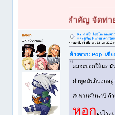
 เล็กใหญ่ไม่สำคัญ จัดท่ายากไว้
Re: ถ้าเป็นโอบิโตะตอบคำถา
nakin
และรู้เรื่อง 9 หางมาจากไ
CP9 / นินจาแพทย์
«
ตอบกลับ #5 เมื่อ:
อา. 12 ส.ค. 2012 เ
อ้างจาก: Pop_เซีย
ผมจะบอกให้นะ มัน
คำพูดมันก็บอกอยู
สะพานคันนาบิ ถ้
หอก
อะไรละค