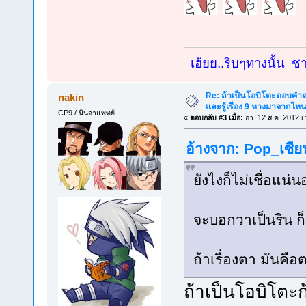
เฮ้ยย..ริบๆทางนั้น ชาย
Re: ถ้าเป็นโอบิโตะตอบคำถา
nakin
และรู้เรื่อง 9 หางมาจากไ
CP9 / นินจาแพทย์
«
ตอบกลับ #3 เมื่อ:
อา. 12 ส.ค. 2012 เ
อ้างจาก: Pop_เซีย
ยังไงก็ไม่เชื่อแน่
จะบอกวาเป็นริน ก็
ถ้าเรื่องตา มันค
ถ้าเป็นโอบิโตะ