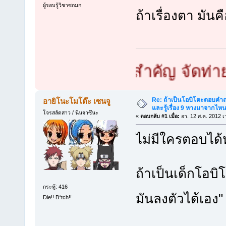
ผู้รอบรู้วิชาซกมก
ถ้าเรื่องตา มั
 เล็กใหญ่ไม่สำคัญ จัดท่ายากไว้
Re: ถ้าเป็นโอบิโตะตอบคำถา
อายิโนะโมโต๊ะ เซนจู
และรู้เรื่อง 9 หางมาจากไ
โจรสลัดสาว / นินจาซึนะ
«
ตอบกลับ #1 เมื่อ:
อา. 12 ส.ค. 2012 เ
ไม่มีใครตอบได้
ถ้าเป็นเด็กโอบิ
กระทู้: 416
มันลงตัวได้เอ
Die!! B*tch!!