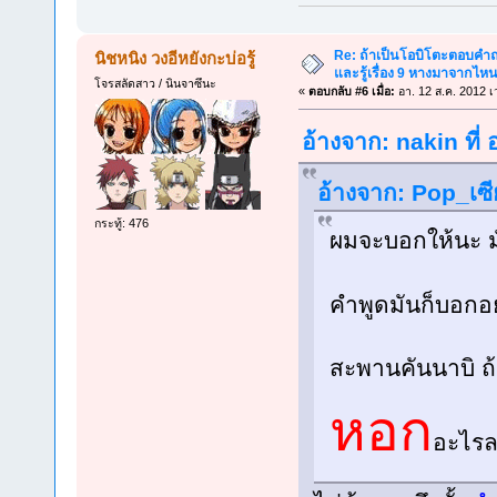
Re: ถ้าเป็นโอบิโตะตอบคำถา
นิชหนิง วงอีหยังกะบ่อรู้
และรู้เรื่อง 9 หางมาจากไ
โจรสลัดสาว / นินจาซึนะ
«
ตอบกลับ #6 เมื่อ:
อา. 12 ส.ค. 2012 เ
อ้างจาก: nakin ที่
อ้างจาก: Pop_เซี
กระทู้: 476
ผมจะบอกให้นะ ม
คำพูดมันก็บอกอย
สะพานคันนาบิ ถ
หอก
อะไรล