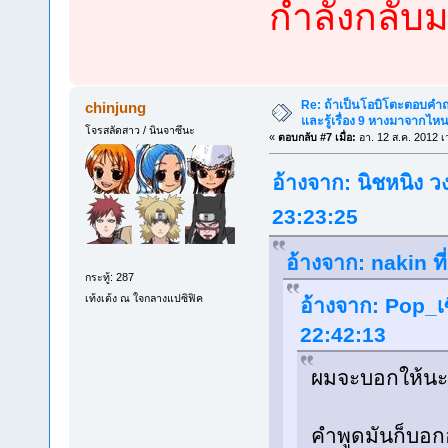
กำลังกลับ
Re: ถ้าเป็นโอบิโตะตอบคำถา
chinjung
และรู้เรื่อง 9 หางมาจากไ
โจรสลัดสาว / นินจาซึนะ
«
ตอบกลับ #7 เมื่อ:
อา. 12 ส.ค. 2012 เ
อ้างจาก: นิชหนิง วง
23:23:25
อ้างจาก: nakin ท
กระทู้: 287
เท้งเต้ง ณ ใจกลางแปซิฟิค
อ้างจาก: Pop_เซ
22:42:13
ผมจะบอกให้นะ 
คำพูดมันก็บอก