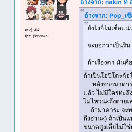
อ้างจาก: nakin ที่
อ้างจาก: Pop_เซี
ยังไงก็ไม่เชื่อแ
กระทู้: 337
ผู้รอบรู้วิชาซกมก
จะบอกวาเป็นริน ก
ถ้าเรื่องตา มัน
ถ้าเป็นโอบิโตะก้
หลังจากมาดาระได
แล้ว ไม่มีใครทะลึ
ไม่ไหวน่ะถึงตายเ
ถ้ามาดาระ จะทดล
ถึงอ่านะ) ถ้าเป็นแ
ขนาดสูงเตี้ยไม่ใช