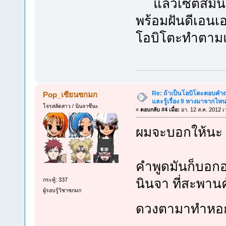
แล้วเซตสึมันก
พร้อมฝันดีเอนเอร
โอบิโตะทำตาม
Re: ถ้าเป็นโอบิโตะตอบคำถา
Pop_เซียนซกมก
และรู้เรื่อง 9 หางมาจากไ
โจรสลัดสาว / นินจาซึนะ
«
ตอบกลับ #4 เมื่อ:
อา. 12 ส.ค. 2012 เ
ผมจะบอกให้นะ ม
คำพูดมันก็บอกอ
นินจา ที่สะพาน
กระทู้: 337
ผู้รอบรู้วิชาซกมก
ดวงตามาทำหอก