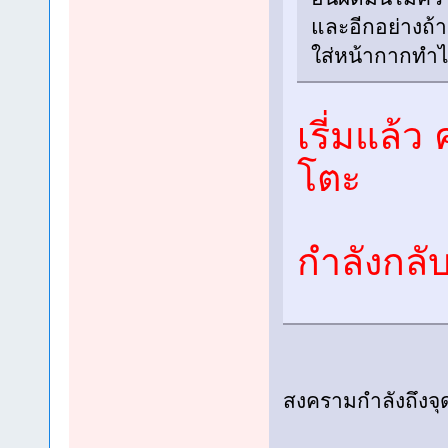
และอีกอย่างถ้า
ใส่หน้ากากทำไ
เรี่มแล้ว
โตะ
กำลังกลั
สงครามกำลังถึงจุ