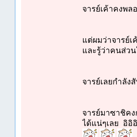
จารย์เค้าคงพลอ
แต่ผมว่าจารย์
และรู้ว่าคนส่ว
จารย์เลยกำลังส
จารย์มาซาชิคงก
ได้แน่ๆเลย อิอิ