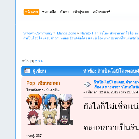
หน้าแรก
ช่วยเหลือ
ค้นหา
เข้าสู่ระบบ
สมัครสมาชิก
Sritown Community
»
Manga Zone
»
Naruto TH นารุโตะ นินจาคาถาโอ้โฮเฮ
ถ้าเป็นโอบิโตะตอบคำถามหน่อย.สู้รุ่น4คือใคร และรู้เรื่อง 9 หางมาจากไหนมันขัด
หน้า: [
1
]
2
3
4
ผู้เขียน
หัวข้อ: ถ้าเป็นโอบิโตะตอบค
(อ่าน 88249 ครั้ง)
ถ้าเป็นโอบิโตะตอบคำถามหน่อ
Pop_เซียนซกมก
เรื่อง 9 หางมาจากไหนมัน
โจรสลัดสาว / นินจาซึนะ
«
เมื่อ:
อา. 12 ส.ค. 2012 เวลา 21:32:4
ยังไงก็ไม่เชื่อแ
จะบอกวาเป็นริน 
กระทู้: 337