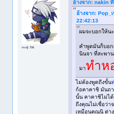
อ้างจาก: nakin ท
อ้างจาก: Pop_เซ
22:42:13
ผมจะบอกให้นะ 
คำพูดมันก็บอก
กระทู้: 706
นินจา ที่สะพา
ทำห
มา
ไม่ต้องพูดถึงขั้น
ก้อคาคาชิ มันถ
นั้น คาคาชิไม่ไ
ถึงคุณไม่เชื่อว่า
เหมือนคุณนิ ต่