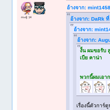
อ้างจาก: mint1458 
กระทู้: 14
อ้างจาก: DaRk ที
อ้างจาก: mint14
อ้างจาก: Augu
งั้น ผมขอรับ ล
เบีย คาน่า
พวกนี้ผมเอา
เรื่องนี้ตัวการ