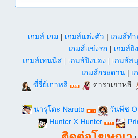
เกมส์ เกม
|
เกมส์แต่งตัว
|
เกมส์ท
เกมส์แข่งรถ
|
เกมส์ยิ
เกมส์เทนนิส
|
เกมส์ปิงปอง
|
เกมส์สน
เกมส์กระดาน
|
เก
ซี่รี่ย์เกาหลี
ดาราเกาหลี
นารุโตะ Naruto
วันพีช 
Hunter X Hunter
Pri
ติดต่อโฆษณา