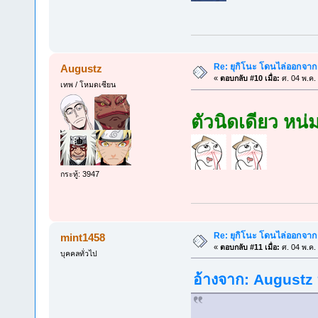
Re: ยุกิโนะ โดนไล่ออกจา
Augustz
«
ตอบกลับ #10 เมื่อ:
ศ. 04 พ.ค.
เทพ / โหมดเซียน
ตัวนิดเดียว หน
กระทู้: 3947
Re: ยุกิโนะ โดนไล่ออกจา
mint1458
«
ตอบกลับ #11 เมื่อ:
ศ. 04 พ.ค.
บุคคลทั่วไป
อ้างจาก: Augustz ท