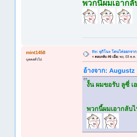
พวกนี้ผมเอากล
Re: ยุกิโนะ โดนไล่ออกจา
mint1458
«
ตอบกลับ #6 เมื่อ:
พฤ. 03 พ.ค.
บุคคลทั่วไป
อ้างจาก: Augustz 
งั้น ผมขอรับ ลูซี่ 
พวกนี้ผมเอากลับ