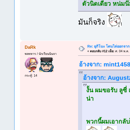
ตัวนิดเดียว หน่ม
มันก็จริง
Re: ยุกิโนะ โดนไล่ออกจา
DaRk
«
ตอบกลับ #12 เมื่อ:
ศ. 04 พ.ค.
พลทหาร / นักเรียนนินจา
อ้างจาก: mint1458 
กระทู้: 14
อ้างจาก: Augustz
งั้น ผมขอรับ ลูซี
น่า
พวกนี้ผมเอากลั