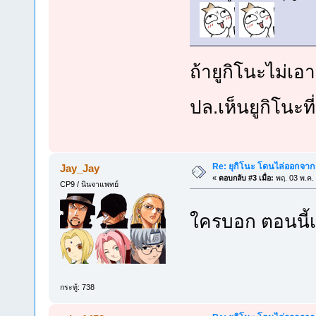
ถ้ายูกิโนะไม่เอ
ปล.เห็นยูกิโนะท
Re: ยุกิโนะ โดนไล่ออกจา
Jay_Jay
«
ตอบกลับ #3 เมื่อ:
พฤ. 03 พ.ค.
CP9 / นินจาแพทย์
ใครบอก ตอนนี้เ
กระทู้: 738