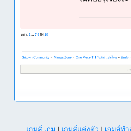
...............................................
หน้า:
1
...
7
8
[
9
]
10
Sritown Community
»
Manga Zone
»
One Piece TH วันพีช แปลไทย
»
ผิดสังเ
กร
เกมส์ เกม
|
เกมส์แต่งตัว
|
เกมส์ท