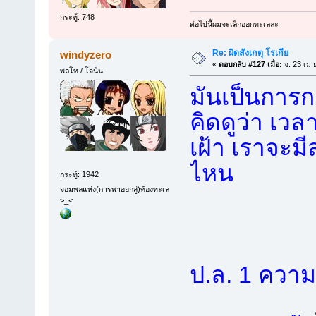
กระทู้: 748
ต่อไปนี้ผมจะเลิกออกทะเลละ
Re: ผิดสังเกตุ โรเกีย
windyzero
«
ตอบกลับ #127 เมื่อ:
จ. 23 เม.
พลโท / โจนิน
มันเป็นการก
คิดดูว่า เวล
เฝ้า เราจะ
ไหน
กระทู้: 1942
จอมพลแห่ง(การพาออกสู่)ท้องทะเล
>_<
ป.ล. 1 ควา