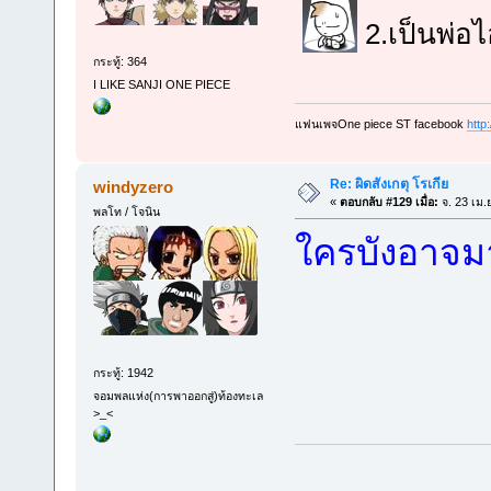
2.เป็นพ่อ
กระทู้: 364
I LIKE SANJI ONE PIECE
แฟนเพจOne piece ST facebook
http
Re: ผิดสังเกตุ โรเกีย
windyzero
«
ตอบกลับ #129 เมื่อ:
จ. 23 เม.
พลโท / โจนิน
ใครบังอาจมา
กระทู้: 1942
จอมพลแห่ง(การพาออกสู่)ท้องทะเล
>_<