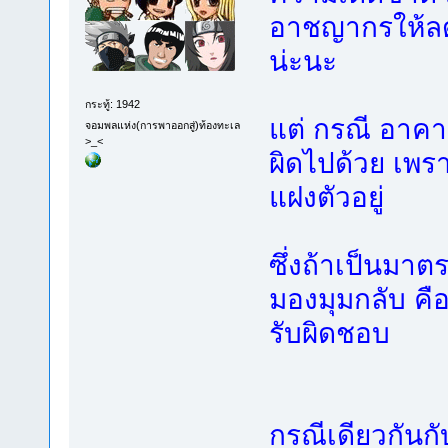
อาชญากรให้ลดน
น่ะนะ
กระทู้: 1942
แต่ กรณี อาคาอ
จอมพลแห่ง(การพาออกสู่)ท้องทะเล
>_<
ผิดไปด้วย เพร
แฝงตัวอยู่
ซึ่งถ้าเป็นมาต
มองมุมกลับ คือ
รับผิดชอบ
กรณีเดียวกันกั