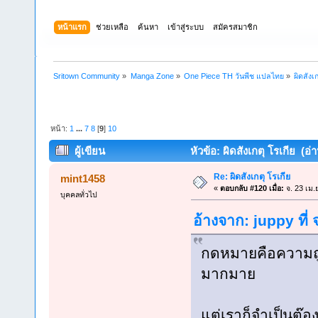
หน้าแรก
ช่วยเหลือ
ค้นหา
เข้าสู่ระบบ
สมัครสมาชิก
Sritown Community
»
Manga Zone
»
One Piece TH วันพีช แปลไทย
»
ผิดสังเ
หน้า:
1
...
7
8
[
9
]
10
ผู้เขียน
หัวข้อ: ผิดสังเกตุ โรเกีย (อ่
Re: ผิดสังเกตุ โรเกีย
mint1458
«
ตอบกลับ #120 เมื่อ:
จ. 23 เม.
บุคคลทั่วไป
อ้างจาก: juppy ที่
กดหมายคือความถู
มากมาย
แต่เราก็จำเป็นต๊อ