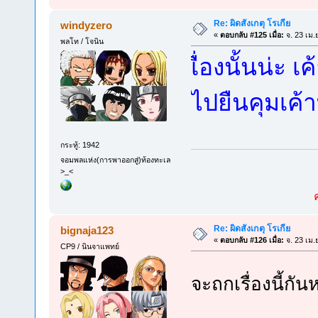
Re: ผิดสังเกตุ โรเกีย
windyzero
«
ตอบกลับ #125 เมื่อ:
จ. 23 เม.
พลโท / โจนิน
เื่องนั้นน่ะ 
ไปยืนคุมเค
กระทู้: 1942
จอมพลแห่ง(การพาออกสู่)ท้องทะเล
>_<
Re: ผิดสังเกตุ โรเกีย
bignaja123
«
ตอบกลับ #126 เมื่อ:
จ. 23 เม.
CP9 / นินจาแพทย์
จะถกเรื่องนี้กั