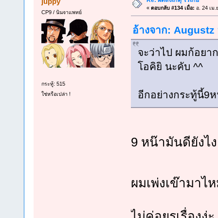
Re: ผิดสังเกตุ โรเกีย
juppy
«
ตอบกลับ #134 เมื่อ:
อ. 24 เม.
CP9 / นินจาแพทย์
อ้างจาก: Augustz ท
จะว่าไป ผมก้อยา
โอคิยิ นะคับ ^^
กระทู้: 515
อีกอย่างกระทู้นี้9ห
ใช่หรือเปล่า !
9 หน๊ามันดียังไ
ผมเพ่งเข๊ามาไ
ไม่ค่อยรุเรื่องง่ะ