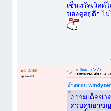
เซ็นทรัลเวิลด
ของตูอยู่ดีๆ ไม
Re: ผิดสังเกตุ โรเกีย
mint1458
«
ตอบกลับ #122 เมื่อ:
จ. 23 เม.
บุคคลทั่วไป
อ้างจาก: windyzero
ความเด็ดขาด 
ควบคุมอาชญา