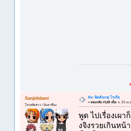
Re: ผิดสังเกตุ โรเกีย
Sanjididami
«
ตอบกลับ #128 เมื่อ:
จ. 23 เม.
โจรสลัดสาว / นินจาซึนะ
พูด ไปเรื่องเผา
งจิงรวยเกินหน้า