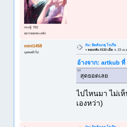
กระทู้: 702
อยากออกทะเลจัง
Re: ผิดสังเกตุ โรเกีย
mint1458
«
ตอบกลับ #133 เมื่อ:
จ. 23 เม.
บุคคลทั่วไป
อ้างจาก: artkub ที
สุดยอดเลย
ไปไหนมา ไม่เห็
เองหว่า)