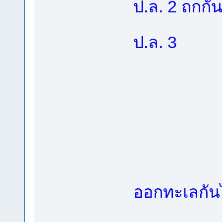
ป.ล. 2 ถกกัน
ป.ล. 3
ออกทะเลกัน