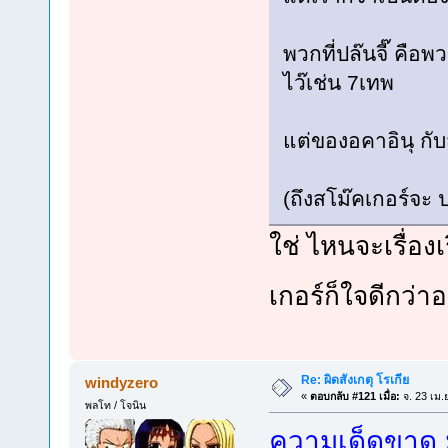
พวกที่ปล๊นจี๊ คือพ
ไว๊เช่น 7เทพ
แต่ของอคาอินุ กับ
(ถึงสโม๊คเกอร์จะ 
ใช่ ไหนจะเรื่อ
เกอร์ก็ใจดีกว่
Re: ผิดสังเกตุ โรเกีย
windyzero
«
ตอบกลับ #121 เมื่อ:
จ. 23 เม.
พลโท / โจนิน
ความเด็ดขาด 