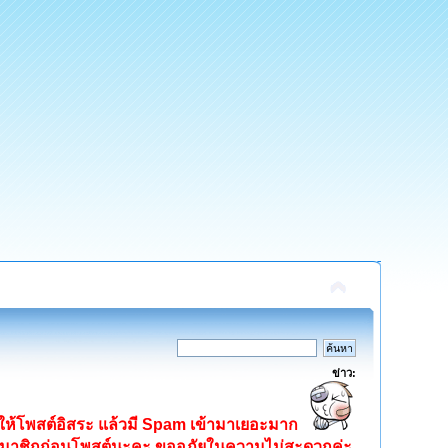
ข่าว:
ิดให้โพสต์อิสระ แล้วมี Spam เข้ามาเยอะมาก
ครสมาชิกก่อนโพสต์นะคะ ขออภัยในความไม่สะดวกค่ะ