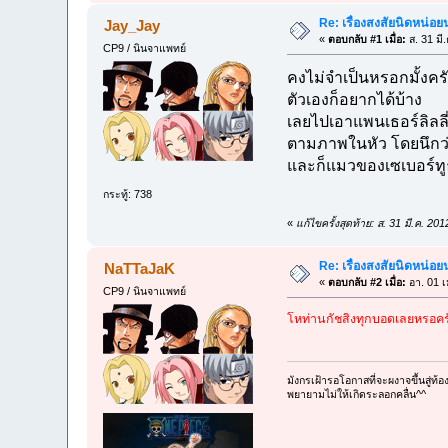
Re: เรื่องสงสัยนิดหน่อย
Jay_Jay
«
ตอบกลับ #1 เมื่อ:
ส. 31 มี
CP9 / นินจาแพทย์
คงไม่จำเป็นหรอกมั้งครั
ตัวเองก็อยากได้บ้าง
เลยไปเอาแพนเธอร์ลิลลี่
ตามภาพในหัว โดยนึกว่
และก็แมวของเซเบอร์ทูธ
กระทู้: 738
«
แก้ไขครั้งสุดท้าย: ส. 31 มี.ค. 
Re: เรื่องสงสัยนิดหน่อย
NaTTaJaK
«
ตอบกลับ #2 เมื่อ:
อา. 01 เ
CP9 / นินจาแพทย์
โหท่านกัชสิงทุกบอดเลยหรอคร
มังกรเฝ้ารอโอกาสที่จะผงาจขึ้นสู่ท้
พยายามไม่ให้เกิดระลอกคลื่น^^