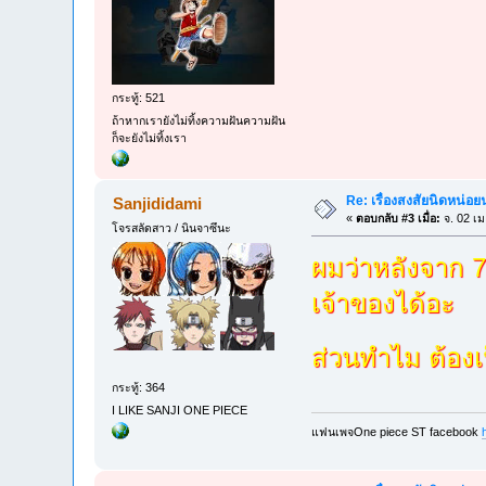
กระทู้: 521
ถ้าหากเรายังไม่ทิ้งความฝันความฝัน
ก็จะยังไม่ทิ้งเรา
Re: เรื่องสงสัยนิดหน่อย
Sanjididami
«
ตอบกลับ #3 เมื่อ:
จ. 02 เม
โจรสลัดสาว / นินจาซึนะ
ผมว่าหลังจาก 7
เจ้าของได้อะ
ส่วนทำไม ต้องเ
กระทู้: 364
I LIKE SANJI ONE PIECE
แฟนเพจOne piece ST facebook