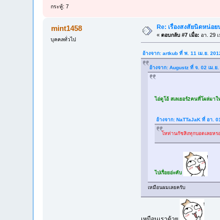
กระทู้: 7
Re: เรื่องสงสัยนิดหน่อย
mint1458
«
ตอบกลับ #7 เมื่อ:
อา. 29 เ
บุคคลทั่วไป
อ้างจาก: artkub ที่ พ. 11 เม.ย. 20
อ้างจาก: Augustz ที่ จ. 02 เม.
ไอ่ดูโอ้ สเลเยอร์2คนที่โผล่มา
อ้างจาก: NaTTaJaK ที่ อา. 0
โหท่านกัชสิงทุกบอดเลยหรอ
ไปเรื่อยอ่ะคับ
เหมือนผมเลยครับ
เหมือนเราด้วย