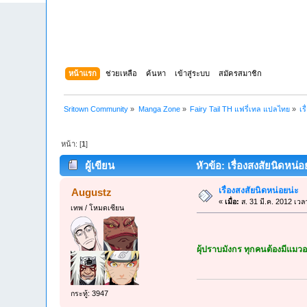
หน้าแรก
ช่วยเหลือ
ค้นหา
เข้าสู่ระบบ
สมัครสมาชิก
Sritown Community
»
Manga Zone
»
Fairy Tail TH แฟรี่เทล แปลไทย
»
เร
หน้า: [
1
]
ผู้เขียน
หัวข้อ: เรื่องสงสัยนิดหน่อ
เรื่องสงสัยนิดหน่อยน่ะ
Augustz
«
เมื่อ:
ส. 31 มี.ค. 2012 เวล
เทพ / โหมดเซียน
ผุ้ปราบมังกร ทุกคนต้องมีแมวอย
กระทู้: 3947