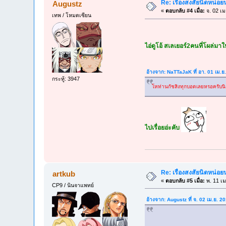
Re: เรื่องสงสัยนิดหน่อย
Augustz
«
ตอบกลับ #4 เมื่อ:
จ. 02 เม
เทพ / โหมดเซียน
ไอ่ดูโอ้ สเลเยอร์2คนที่โผล่มา
อ้างจาก: NaTTaJaK ที่ อา. 01 เม.
กระทู้: 3947
โหท่านกัชสิงทุกบอดเลยหรอครับนิ
ไปเรื่อยอ่ะคับ
Re: เรื่องสงสัยนิดหน่อย
artkub
«
ตอบกลับ #5 เมื่อ:
พ. 11 เม
CP9 / นินจาแพทย์
อ้างจาก: Augustz ที่ จ. 02 เม.ย. 