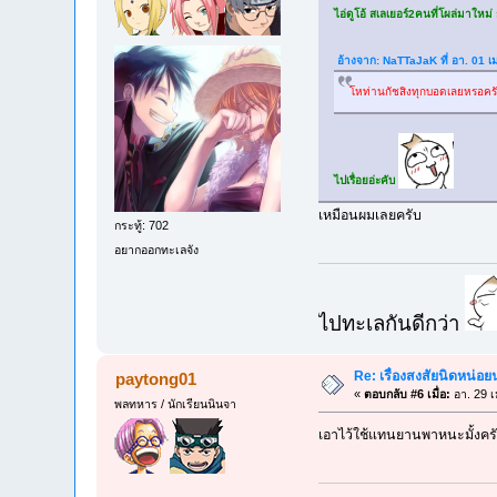
ไอ่ดูโอ้ สเลเยอร์2คนที่โผล่มาใหม
อ้างจาก: NaTTaJaK ที่ อา. 01 เ
โหท่านกัชสิงทุกบอดเลยหรอครั
ไปเรื่อยอ่ะคับ
เหมือนผมเลยครับ
กระทู้: 702
อยากออกทะเลจัง
ไปทะเลกันดีกว่า
Re: เรื่องสงสัยนิดหน่อย
paytong01
«
ตอบกลับ #6 เมื่อ:
อา. 29 เ
พลทหาร / นักเรียนนินจา
เอาไว้ใช้แทนยานพาหนะมั้งคร