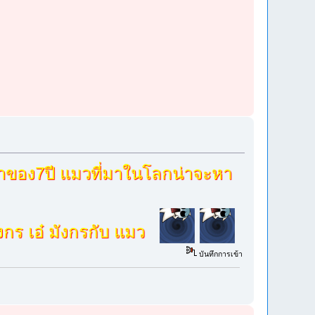
วลาของ7ปี แมวที่มาในโลกน่าจะหา
ังกร เอ๋ มังกรกับ แมว
บันทึกการเข้า