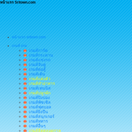
หน้าแรก Sritown.com
หน้าแรก sritown.com
เกมส์ เกม
เกมส์การ์ด
เกมส์กระดาน
เกมส์แข่งรถ
เกมส์จับคู่
เกมส์ต่อสู้
เกมส์เต้น
เกมส์แต่งตัว
เกมส์ทำอาหาร
เกมส์เทนนิส
เกมส์ปลูกผัก
เกมส์ปิงปอง
เกมส์พัซเซิล
เกมส์ฟุตบอล
เกมส์ยิงปืน
เกมส์สนุกเกอร์
เกมส์หทาร
เกมส์อื่นๆ
เกมส์ฮิตตลอดกาล