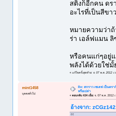
สติงก็อีกคน ดร
อะไรที่เป็นสีขา
หมายความว่าถ้า
ร่า เอล์ฟแมน ลิ
หรือคนแก่ๆอยู่แ
พลังได้ด้วยใช่มั้
«
แก้ไขครั้งสุดท้าย: จ. 07 พ.ค. 2012
Re: สกราว เซเลฟ เป็นดราก้
mint1458
หรือเปล่า
บุคคลทั่วไป
«
ตอบกลับ #24 เมื่อ:
จ. 07 พ.ค. 2012 เ
อ้างจาก: zCGz1421