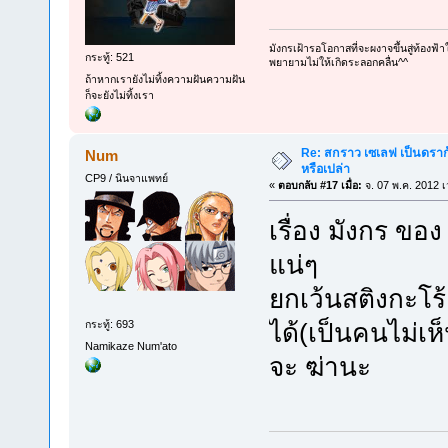
มังกรเฝ้ารอโอกาสที่จะผงาจขึ้นสู่ท้องฟ้
กระทู้: 521
พยายามไม่ให้เกิดระลอกคลื่น^^
ถ้าหากเรายังไม่ทิ้งความฝันความฝัน
ก็จะยังไม่ทิ้งเรา
Re: สกราว เซเลฟ เป็นดราก้
Num
หรือเปล่า
CP9 / นินจาแพทย์
«
ตอบกลับ #17 เมื่อ:
จ. 07 พ.ค. 2012 เ
เรื่อง มังกร ขอ
แน่ๆ
ยกเว้นสติงกะโร
ได้(เป็นคนไม่เห
กระทู้: 693
Namikaze Num'ato
จะ ฆ่านะ