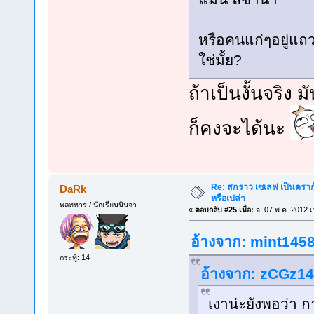
หรือคนแก่ๆอยู่แถวน
ใช่มั้ย?
ถ้าเป็นงั้นจริง
ก็คงจะได้นะ
Re: สกราว เซเลฟ เป็นดราก้
DaRk
หรือเปล่า
พลทหาร / นักเรียนนินจา
«
ตอบกลับ #25 เมื่อ:
จ. 07 พ.ค. 2012 เ
อ้างจาก: mint1458 
กระทู้: 14
อ้างจาก: zCGz142
เงาน่ะยังพอว่า กา