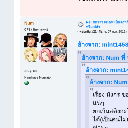
Re: สกราว เซเลฟ เป็นดราก้
Num
หรือเปล่า
CP9 / นินจาแพทย์
«
ตอบกลับ #21 เมื่อ:
จ. 07 พ.ค. 2012 เ
อ้างจาก: mint1458 
อ้างจาก: Num ที่
อ้างจาก: mint14
กระทู้: 693
Namikaze Num'ato
อ้างจาก: Num 
เรื่อง มังกร 
แน่ๆ
ยกเว้นสติงกะ
ได้(เป็นคนไม่
ฆ่านะ