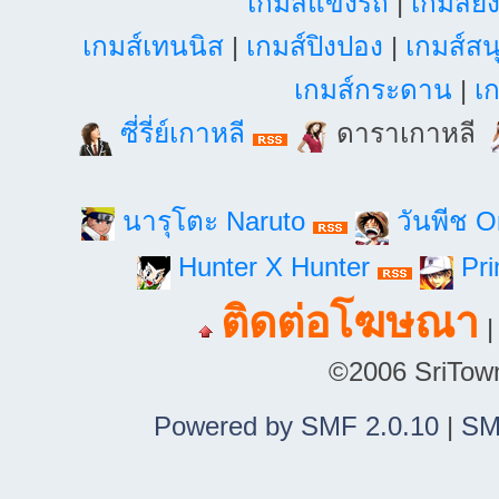
เกมส์แข่งรถ
|
เกมส์ยิ
เกมส์เทนนิส
|
เกมส์ปิงปอง
|
เกมส์สน
เกมส์กระดาน
|
เก
ซี่รี่ย์เกาหลี
ดาราเกาหลี
นารุโตะ Naruto
วันพีช 
Hunter X Hunter
Pri
ติดต่อโฆษณา
©2006 SriTown.
Powered by SMF 2.0.10
|
SM