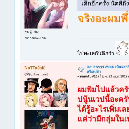
เด็กอีกครั้ง นัตสึถ
จริงอะผมพึ่ง
กระทู้: 702
อยากออกทะเลจัง
ไปทะเลกันดีกว่า
Re: สกราว เซเลฟ เป็นดราก้
NaTTaJaK
หรือเปล่า
CP9 / นินจาแพทย์
«
ตอบกลับ #16 เมื่อ:
จ. 23 เม.ย. 2012 
ผมพิมไปแล้วครับ
ปนู้นเวปนี้อะค
ได้รู้อะไรเพิ่ม
แค่ว่ามีกลุ่มใน