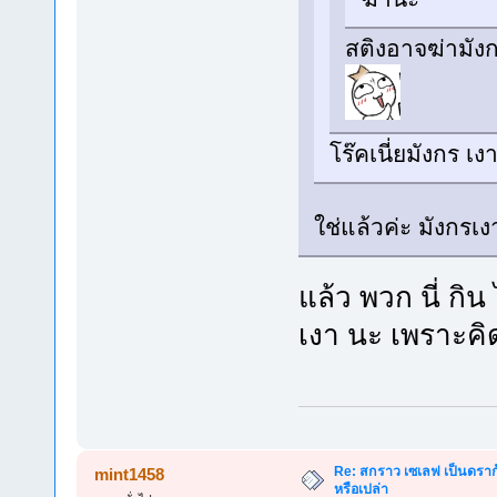
สติงอาจฆ่ามังก
โร๊คเนี่ยมังกร เ
ใช่แล้วค่ะ มังกรเ
แล้ว พวก นี่ กิน
เงา นะ เพราะคิ
Re: สกราว เซเลฟ เป็นดราก้
mint1458
หรือเปล่า