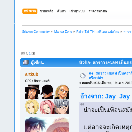
หน้าแรก
ช่วยเหลือ
ค้นหา
เข้าสู่ระบบ
สมัครสมาชิก
Sritown Community
»
Manga Zone
»
Fairy Tail TH แฟรี่เทล แปลไทย
»
สกราว
หน้า:
1
[
2
]
ผู้เขียน
หัวข้อ: สกราว เซเลฟ เป็นดรา
Re: สกราว เซเลฟ เป็นดราก้
artkub
หรือเปล่า
CP9 / นินจาแพทย์
«
ตอบกลับ #15 เมื่อ:
พฤ. 19 เม.ย. 2012
อ้างจาก: Jay_Jay ท
น่าจะเป็นเพื่อนสมั
แต่อาจจะเกิดเหตุ