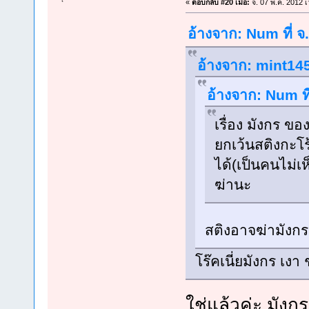
«
ตอบกลับ #20 เมื่อ:
จ. 07 พ.ค. 2012 เ
อ้างจาก: Num ที่ จ
อ้างจาก: mint145
อ้างจาก: Num ที
เรื่อง มังกร ขอ
ยกเว้นสติงกะโร
ได้(เป็นคนไม่เ
ฆ่านะ
สติงอาจฆ่ามังกร
โร๊คเนี่ยมังกร เงา
ใช่แล้วค่ะ มังก