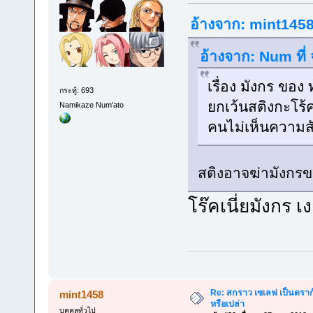
อ้างจาก: mint1458 
อ้างจาก: Num ที่
เรื่อง มังกร ของ
กระทู้: 693
ยกเว้นสติงกะโร้ค
Namikaze Num'ato
คนไม่เห็นความสั
สติงอาจฆ่ามังกรขอ
โร๊คเนี่ยมังกร 
Re: สกราว เซเลฟ เป็นดราก้
mint1458
หรือเปล่า
บุคคลทั่วไป