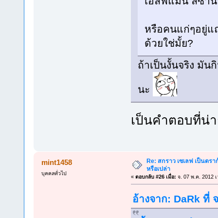
เอล์ฟแมน ลิซาน่
หรือคนแก่ๆอยู่แถ
ด้วยใช่มั้ย?
ถ้าเป็นงั้นจริง มั
นะ
เป็นคำตอบที่น่
Re: สกราว เซเลฟ เป็นดราก้
mint1458
หรือเปล่า
บุคคลทั่วไป
«
ตอบกลับ #26 เมื่อ:
จ. 07 พ.ค. 2012 เ
อ้างจาก: DaRk ที่ 