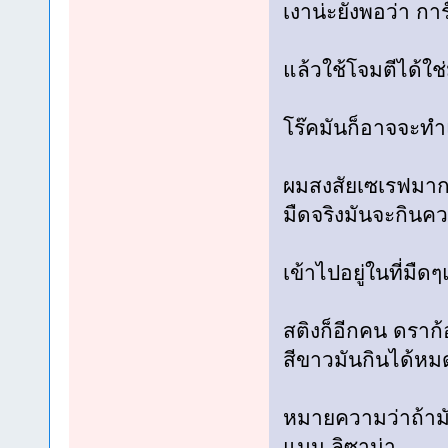
เงาน่ะยังพอว่า การ
แล้วใช้โจมตีได้ใช
โร๊คมันก็อาจจะทำ
ผมสงสัยเซเรฟมาก
มืดจริงมันจะกินคว
เข้าไปอยู่ในที่มื
สติงก็อีกคน ดราก
สีขาวมันกินได้หมด
หมายความว่าถ้ามัน
แมน ลิซาน่า