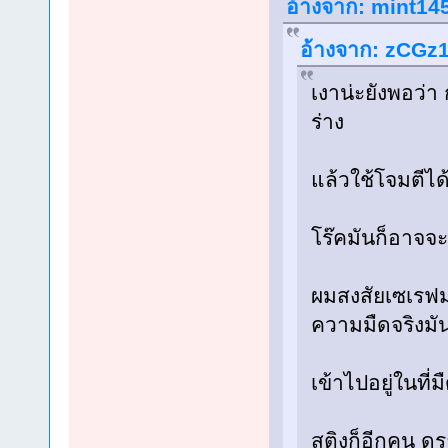
อ้างจาก: mint145
อ้างจาก: zCGz14
เงาน่ะยังพอว่า 
ร่าง
แล้วใช้โจมตีได
โร๊คมันก็อาจจ
ผมสงสัยเซเรฟม
ความมืดจริงมั
เข้าไปอยู่ในที
สติงก็อีกคน ด