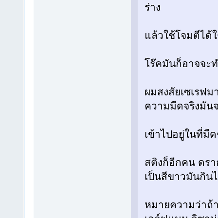
ร่าง
แล้วใช้โจมตีได้ใ
โร๊คมันก็อาจจะท
ผมสงสัยเซเรฟมา
ความมืดจริงมัน
เข้าไปอยู่ในที่
สติงก็อีกคน ดรา
เป็นสีขาวมันกิน
หมายความว่าถ้าม