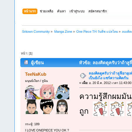
หน้าแรก
ช่วยเหลือ
ค้นหา
เข้าสู่ระบบ
สมัครสมาชิก
Sritown Community
»
Manga Zone
»
One Piece TH วันพีช แปลไทย
»
ลองคิดด
หน้า: [
1
]
ผู้เขียน
หัวข้อ: ลองคิดดูครับว่าถ้าลูฟ
ครั้ง)
ลองคิดดูครับว่าถ้าลูฟี่อายุเท
TeeNaKub
เป็นยังไง แชร์ความคิดกัน
มนุษย์เงือก / จูนิน
«
เมื่อ:
อ. 20 มี.ค. 2012 เวลา 11:43:00
ความรู้สึกผมมั
ถูก
กระทู้: 189
I LOVE ONEPIECE YOU OK ?