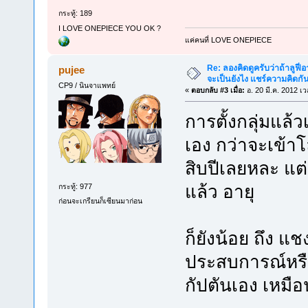
กระทู้: 189
I LOVE ONEPIECE YOU OK ?
แค่คนที่ LOVE ONEPIECE
Re: ลองคิดดูครับว่าถ้าลูฟี่อา
pujee
จะเป็นยังไง แชร์ความคิดกั
CP9 / นินจาแพทย์
«
ตอบกลับ #3 เมื่อ:
อ. 20 มี.ค. 2012 เ
การตั้งกลุ่มแล
เอง กว่าจะเข้า
สิบปีเลยหละ แต่ก
แล้ว อายุ
กระทู้: 977
ก่อนจะเกรียนก็เซียนมาก่อน
ก็ยังน้อย ถึง แช
ประสบการณ์หรือเร
กัปตันเอง เหมื