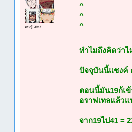
^
^
^
กระทู้: 3947
ทำไมถึงคิดว่าไ
ปัจจุบันนี้แชงค
ตอนนี้มัน19ก้เข
อราฟเทลแล้วแ
จาก19ไป41 = 22