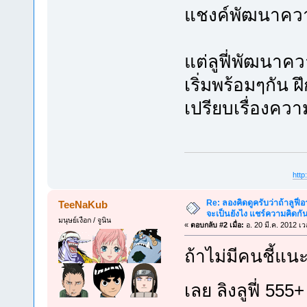
แชงค์พัฒนาควา
แต่ลูฟี่พัฒนาค
เริ่มพร้อมๆกัน ฝ
เปรียบเรื่องควา
htt
Re: ลองคิดดูครับว่าถ้าลูฟี่อา
TeeNaKub
จะเป็นยังไง แชร์ความคิดกั
มนุษย์เงือก / จูนิน
«
ตอบกลับ #2 เมื่อ:
อ. 20 มี.ค. 2012 เ
ถ้าไม่มีคนชี้แนะ
เลย ลิงลูฟี่ 555