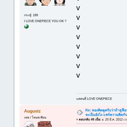
v
v
กระทู้: 189
I LOVE ONEPIECE YOU OK ?
v
v
v
v
v
v
แค่คนที่ LOVE ONEPIECE
Re: ลองคิดดูครับว่าถ้าลูฟี่อา
Augustz
จะเป็นยังไง แชร์ความคิดกั
เทพ / โหมดเซียน
«
ตอบกลับ #8 เมื่อ:
อ. 20 มี.ค. 2012 เ