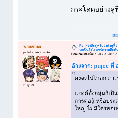
กระโดดอย่างลูฟี
htt
Re: ลองคิดดูครับว่าถ้าลูฟี่อา
ronnaman
จะเป็นยังไง แชร์ความคิดกั
ลูกเรือโจรสลัด / เกะนิน
«
ตอบกลับ #4 เมื่อ:
อ. 20 มี.ค. 2012 เ
อ้างจาก: pujee ที่
คงจะไปไกลกว่าแชง
กระทู้: 73
แชงค์ตั้งกลุ่มก็เป
การต่อสู้ หรือประ
ใหญ่ ไม่มีใครคอย