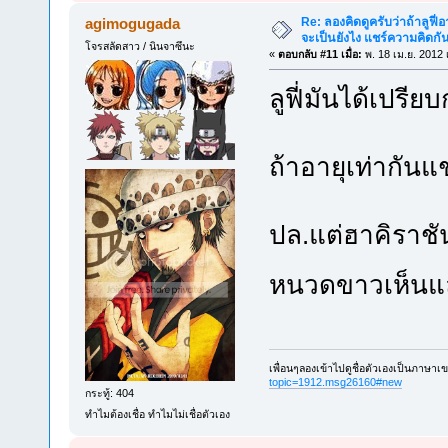
Re: ลองคิดดูครับว่าถ้าลูฟี่อา
agimogugada
จะเป็นยังไง แชร์ความคิดกั
โจรสลัดสาว / นินจาซึนะ
«
ตอบกลับ #11 เมื่อ:
พ. 18 เม.ย. 2012 
ลูฟี่มันได้เปรีย
ถ้าอายุเท่ากันแ
ปล.แต่ฮาคิราชั
หนวดขาวเห็นแ
เพื่อนๆลองเข้าไปดูชื่อตัวเองเป็นภาษาเ
topic=1912.msg26160#new
กระทู้: 404
ทำไมต้องเชื่อ ทำไมไม่เชื่อตัวเอง