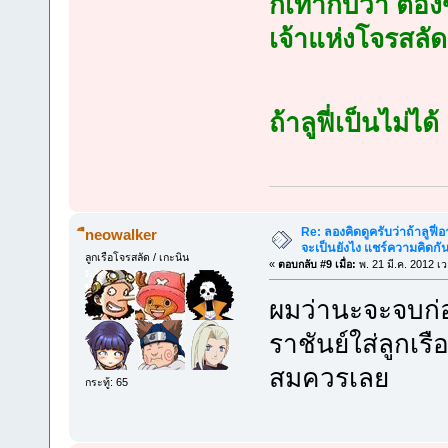
ก้เท่ากับว่า ต้อง
เจ้าแห่งโจรสล
ถ้าลูฟี่เป็นไม่
Re: ลองคิดดูครับว่าถ้าลูฟี่อา
ืneowalker
จะเป็นยังไง แชร์ความคิดกั
ลูกเรือโจรสลัด / เกะนิน
«
ตอบกลับ #9 เมื่อ:
พ. 21 มี.ค. 2012 เ
ผมว่านะจะจบก่อ
ราชันย์ใส่ลูกเร
สมควรเลย
กระทู้: 65