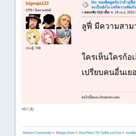
Re: ลองคิดดูครับว่าถ้าลูฟี่อา
bignaja123
จะเป็นยังไง แชร์ความคิดกั
CP9 / นินจาแพทย์
«
ตอบกลับ #12 เมื่อ:
พ. 18 เม.ย. 2012 
ลูฟี่ มีความสา
กระทู้: 748
ใครเห็นใครก้อเ
เปรียบคนอื่นเ
ต่อไปนี้ผมจะเลิกออกทะเลละ
หน้า: [
1
]
Sritown Community
»
Manga Zone
»
One Piece TH วันพีช แปลไทย
»
ลองคิดด