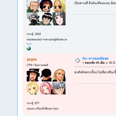
เป็นดาบที่ ลิงมันเลียนแบบ มิ
กระทู้: 1942
จอมพลแห่ง(การพาออกสู่)ท้องทะเล
>_<
Re: ดาบของมิฮอค
pujee
«
ตอบกลับ #4 เมื่อ:
จ. 05 มี
CP9 / นินจาแพทย์
สงสัยลิงพวกนี้จะไปเที่ยวเซิ่นเจิ้
กระทู้: 977
ก่อนจะเกรียนก็เซียนมาก่อน