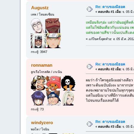
Re: ดาบของมิฮอค
Augustz
«
ตอบกลับ #1 เมื่อ:
จ. 05 มี
เทพ / โหมดเซียน
เหมือนจิงๆอ่ะ แต่ว่ามันอยู่ที่หลั
แต่ไม่ใช่อันเดียวกันแน่นอน เ
แต่ของดาบสีขาวนั้นเปนสีแดง
«
แก้ไขครั้งสุดท้าย: จ. 05 มี.ค. 
กระทู้: 3947
Re: ดาบของมิฮอค
ronnaman
«
ตอบกลับ #2 เมื่อ:
จ. 05 มี
ลูกเรือโจรสลัด / เกะนิน
ผมว่า ถ้าใครดูอนิเมอย่างเดียว
เพราะต้นฉบับมังงะ มาจากปล
คงจะพยายามไขปมในทุกๆจุดน
แต่ในอนิเม บางทีมีการแต่งเติ
ไปจนจบเรื่องเลยก็ได้
กระทู้: 73
Re: ดาบของมิฮอค
windyzero
«
ตอบกลับ #3 เมื่อ:
จ. 05 มี
พลโท / โจนิน