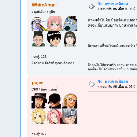
Re: ดาบของมิฮอค
WhiteAngel
«
ตอบกลับ #5 เมื่อ:
จ. 05 มี
มนุษย์เงือก / จูนิน
ถ้าผมจำไม่ผิด มิฮอร์คเคยบอกว่
คงจะเลียนแบบกระบวนท่าและก
ผิดพลาดก็ขอโทษด้วยนะครับ
กระทู้: 126
มิตรภาพ คือสิ่งที่ ทุกคนต้องการ
ถ้าคุณไม่ให้ความรัก ความเคารพ ควา
คุณก็จะไม่ได้รับสิ่งเหล่านั้นมาเช่นกั
Re: ดาบของมิฮอค
pujee
«
ตอบกลับ #6 เมื่อ:
อ. 06 มี
CP9 / นินจาแพทย์
กระทู้: 977