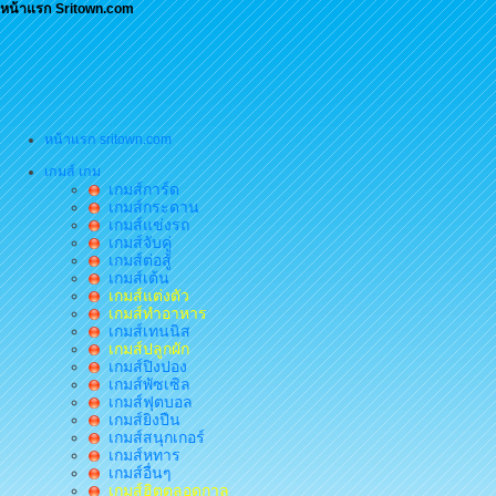
หน้าแรก Sritown.com
หน้าแรก sritown.com
เกมส์ เกม
เกมส์การ์ด
เกมส์กระดาน
เกมส์แข่งรถ
เกมส์จับคู่
เกมส์ต่อสู้
เกมส์เต้น
เกมส์แต่งตัว
เกมส์ทำอาหาร
เกมส์เทนนิส
เกมส์ปลูกผัก
เกมส์ปิงปอง
เกมส์พัซเซิล
เกมส์ฟุตบอล
เกมส์ยิงปืน
เกมส์สนุกเกอร์
เกมส์หทาร
เกมส์อื่นๆ
เกมส์ฮิตตลอดกาล