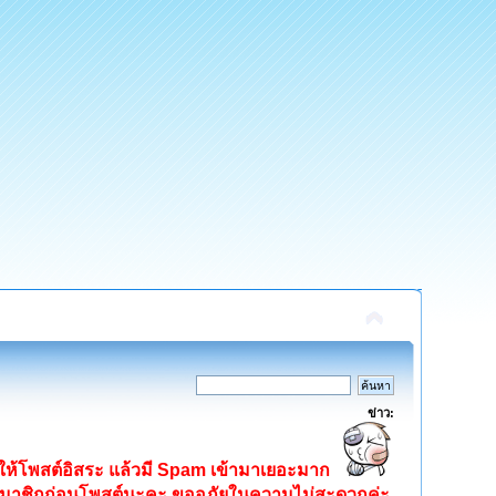
ข่าว:
ิดให้โพสต์อิสระ แล้วมี Spam เข้ามาเยอะมาก
ครสมาชิกก่อนโพสต์นะคะ ขออภัยในความไม่สะดวกค่ะ