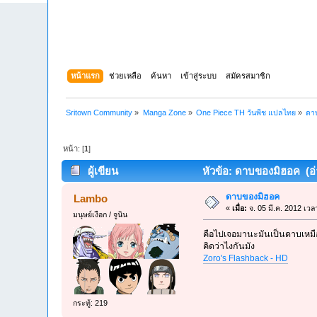
หน้าแรก
ช่วยเหลือ
ค้นหา
เข้าสู่ระบบ
สมัครสมาชิก
Sritown Community
»
Manga Zone
»
One Piece TH วันพีช แปลไทย
»
ดา
หน้า: [
1
]
ผู้เขียน
หัวข้อ: ดาบของมิฮอค (อ่า
ดาบของมิฮอค
Lambo
«
เมื่อ:
จ. 05 มี.ค. 2012 เวล
มนุษย์เงือก / จูนิน
คือไปเจอมานะมันเป็นดาบเหมือ
คิดว่าไงกันมัง
Zoro's Flashback - HD
กระทู้: 219