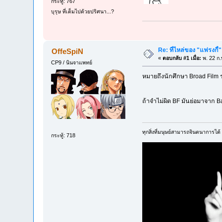
กระทู้: 767
บุรุษ ที่เต็มไปด้วยปริศนา...?
Re: ที่ไหล่ของ "แฟรงกี้
OffeSpiN
«
ตอบกลับ #1 เมื่อ:
พ. 22 ก.
CP9 / นินจาแพทย์
หมายถึงนักศึกษา Broad Film รุ่น
ถ้าจำไม่ผิด BF มันย่อมาจาก Ba
ทุกสิ่งที่มนุษย์สามารถจินตนาการได้ ค
กระทู้: 718