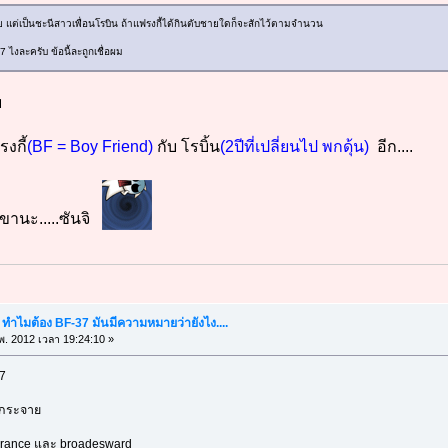
้ชาย แต่เป็นชะนีสาวเพื่อนโรบิน ถ้าแฟรงกี้ได้กินตับชายใดก็จะสักไว้ตามจำนวน
7 ไงละครับ ข้อนี้ละถูกเชื่อผม
บ
รงกี้
(BF = Boy Friend)
กับ โรบิ้น
(2ปีที่เปลี่ยนไป พกดุ้น)
อีก....
เขานะ.....ซันจิ
" ทำไมต้อง BF-37 มันมีความหมายว่ายังไง....
พ. 2012 เวลา 19:24:10 »
37
บกระจาย
erance และ broadesward