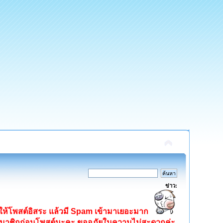
ข่าว:
ิดให้โพสต์อิสระ แล้วมี Spam เข้ามาเยอะมาก
ครสมาชิกก่อนโพสต์นะคะ ขออภัยในความไม่สะดวกค่ะ