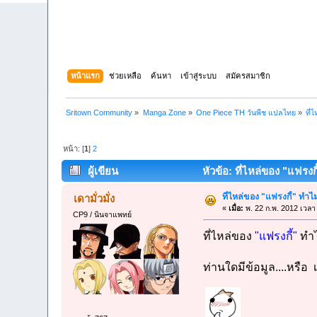
หน้าแรก
ช่วยเหลือ
ค้นหา
เข้าสู่ระบบ
สมัครสมาชิก
Sritown Community
»
Manga Zone
»
One Piece TH วันพีช แปลไทย
»
ที่
หน้า: [
1
]
2
ผู้เขียน
หัวข้อ: ที่ไหล่ของ "แฟรงก
ที่ไหล่ของ "แฟรงกี้" ทำไ
เดามั่วมั่ง
«
เมื่อ:
พ. 22 ก.พ. 2012 เวลา
CP9 / นินจาแพทย์
ที่ไหล่ของ
"แฟรงกี้"
ทำไ
ท่านใดมีข้อมูล....หรือ 