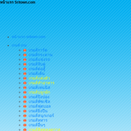
หน้าแรก Sritown.com
หน้าแรก sritown.com
เกมส์ เกม
เกมส์การ์ด
เกมส์กระดาน
เกมส์แข่งรถ
เกมส์จับคู่
เกมส์ต่อสู้
เกมส์เต้น
เกมส์แต่งตัว
เกมส์ทำอาหาร
เกมส์เทนนิส
เกมส์ปลูกผัก
เกมส์ปิงปอง
เกมส์พัซเซิล
เกมส์ฟุตบอล
เกมส์ยิงปืน
เกมส์สนุกเกอร์
เกมส์หทาร
เกมส์อื่นๆ
เกมส์ฮิตตลอดกาล