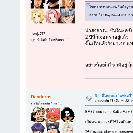
ใช่ป่าว จริงๆแล้วแฟรงกี้ไม่ใช่ผู
BF 37 ก็คือ Boy Friend ลำดับที่ 3
น่าสงสาร....ซันจินะครั
กระทู้: 767
2 ปีนี่ก็เจอนรกอยู่แล้ว
บุรุษ ที่เต็มไปด้วยปริศนา...?
ขึ้นเรือแล้วยังมาเจอ แฟ
อย่างน้อยก็มี นามิอยู่ สู้
Re: ที่ไหล่ของ "แฟรงกี้
Dendoros
«
ตอบกลับ #5 เมื่อ:
พ. 22 ก.
ลูกเรือโจรสลัด / เกะนิน
BF 37 ย่อมาจาก Battle Fury 
เป็นขนาดอาวุธที่ใช้โจมตีแบ
ใช้ส่วนผสม claymor perserv