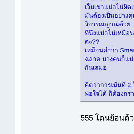
เว็บเขาแปลไม่ผิดเ
มันต้องเป็นอย่าง
วิจารณญาณด้วย
ที่นึงแปลไม่เหมือน
คะ??
เหมือนคำว่า Smar
ฉลาด บางคนก็แปลว
กันเสมอ
คิดว่าการเม้นท์ 2
พอใจได้ ก็ต้องกรา
555 โดนย้อนด้ว