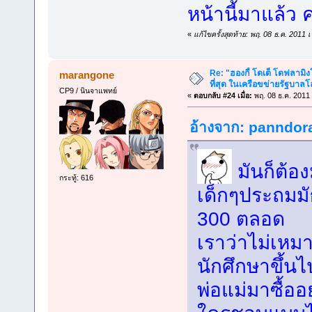
หน้านี้มาแล้ว 
«
แก้ไขครั้งสุดท้าย: พฤ. 08 ธ.ค. 201
Re: "ฮองกี้ โดเต็ โดฟลามิงโ
marangone
ที่สุด ในเครือขข่ายรัฐบาลโ
CP9 / นินจาแพทย์
«
ตอบกลับ #24 เมื่อ:
พฤ. 08 ธ.ค. 2011 
อ้างจาก: panndora
มันก็ต้อ
กระทู้: 616
เด็กๆประถมมั
300 ตลอด
เราว่าไม่เหม
นักศึกษาขึ้นไ
พ่อแม่มาซื้ออย