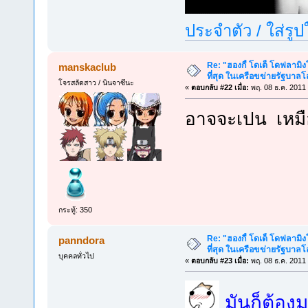
ประจำตัว / ใส่รู
Re: "ฮองกี้ โดเต็ โดฟลามิงโ
manskaclub
ที่สุด ในเครือขข่ายรัฐบาลโ
โจรสลัดสาว / นินจาซึนะ
«
ตอบกลับ #22 เมื่อ:
พฤ. 08 ธ.ค. 2011 
อาจจะเปน เหมือ
กระทู้: 350
Re: "ฮองกี้ โดเต็ โดฟลามิงโ
panndora
ที่สุด ในเครือขข่ายรัฐบาลโ
บุคคลทั่วไป
«
ตอบกลับ #23 เมื่อ:
พฤ. 08 ธ.ค. 2011 
มันก็ต้องม