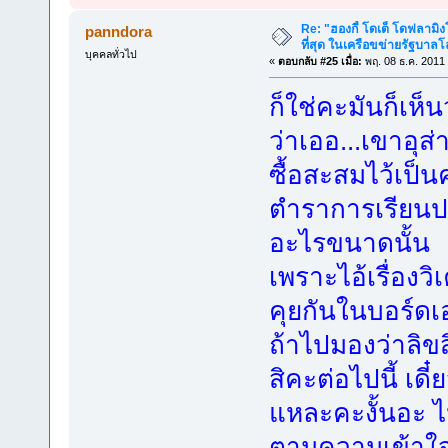
Re: "ฮองกี้ โดเต็ โดฟลามิงโ
panndora
ที่สุด ในเครือขข่ายรัฐบาลโ
บุคคลทั่วไป
«
ตอบกลับ #25 เมื่อ:
พฤ. 08 ธ.ค. 2011 
ก็ใช่คะมันก็เห็น
ว่าเออ...เขาอุส
ซื้อสะสมไว้เป็น
ตำราการเรียนปร
อะไรขนาดนั้น
เพราะไอ้เรื่องว
คุยกันในบอร์ดเอ
ถ้าไปมองว่าลิขสิ
สิคะต่อไปนี้ เด
แหละคะงั้นอะ 
ตามความเข้าใจส