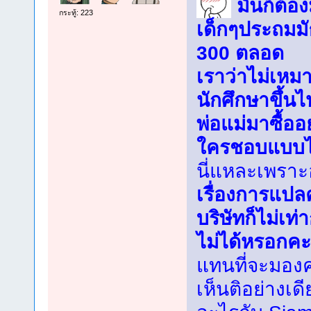
มันก็ต้อ
กระทู้: 223
เด็กๆประถมมั
300 ตลอด
เราว่าไม่เหม
นักศึกษาขึ้นไ
พ่อแม่มาซื้ออย
ใครชอบแบบไห
นี่แหละเพราะ
เรื่องการแ
บริษัทก็ไม่เท
ไม่ได้หรอกคะ
แทนที่จะมองคุ
เห็นติอย่างเด