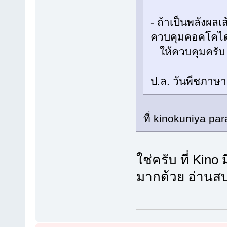
- ถ้าเป็นพลังผลเ
ควบคุมคอคโคไดล์
ให้ควบคุมครับ
ป.ล. วันพีชภาษา
ที่ kinokuniya pa
ใช่ครับ ที่ Kino
มากด้วย อ่านสบา