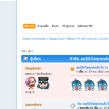
หน้าแรก
ช่วยเหลือ
ค้นหา
เข้าสู่ระบบ
สมัครสมาชิก
Sritown Community
»
Manga Zone
»
Bleach TH บลีช เทพมรณะ แปลไทย
หน้า: [
1
]
2
ผู้เขียน
หัวข้อ: ผมรุ้บังไคทุกคนล้ะใ
ผมรุ้บังไคทุกคนล้ะใน 13 หน
thepkmlx
«
เมื่อ:
อา. 27 พ.ย. 2011 เวล
พลทหาร / นักเรียนนินจา
กระทู้: 5
Re: ผมรุ้บังไคทุกคนล้ะใน 
panndora
«
ตอบกลับ #1 เมื่อ:
อา. 27 พ