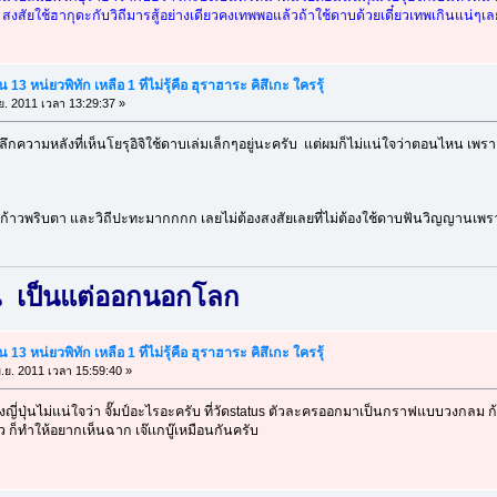
งสัยใช้ฮากุดะกับวิถีมารสู้อย่างเดียวคงเทพพอแล้วถ้าใช้ดาบด้วยเดี๋ยวเทพเกินแน่ๆเลย 
13 หน่ยวพิทัก เหลือ 1 ที่ไม่รุ้คือ ฮุราฮาระ คิสึเกะ ใครรุ้
ย. 2011 เวลา 13:29:37 »
ึกความหลังที่เห็นโยรุอิจิใช้ดาบเล่มเล็กๆอยู่นะครับ แต่ผมก็ไม่แน่ใจว่าตอนไหน เพ
ถีมาร ก้าวพริบตา และวิถีปะทะมากกกก เลยไม่ต้องสงสัยเลยที่ไม่ต้องใช้ดาบฟันวิญญานเ
น เป็นแต่ออกนอกโลก
13 หน่ยวพิทัก เหลือ 1 ที่ไม่รุ้คือ ฮุราฮาระ คิสึเกะ ใครรุ้
.ย. 2011 เวลา 15:59:40 »
ี่ปุ่นไม่แน่ใจว่า จั๊มป์อะไรอะครับ ที่วัดstatus ตัวละครออกมาเป็นกราฟแบบวงกลม ก้จะ
 ก็ทำให้อยากเห็นฉาก เจ๊เเกบู๊เหมือนกันครับ