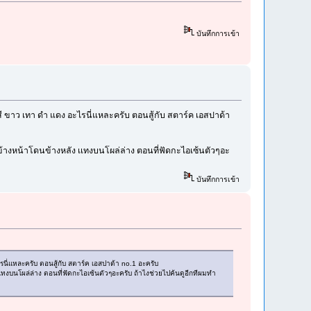
บันทึกการเข้า
อก สี ขาว เทา ดำ แดง อะไรนี่แหละครับ ตอนสู้กับ สตาร์ค เอสปาด้า
งไปข้างหน้าโดนข้างหลัง เเทงบนโผล่ล่าง ตอนที่ฟัดกะไอเซ้นตัวๆอะ
บันทึกการเข้า
ะไรนี่แหละครับ ตอนสู้กับ สตาร์ค เอสปาด้า no.1 อะครับ
ง เเทงบนโผล่ล่าง ตอนที่ฟัดกะไอเซ้นตัวๆอะครับ ถ้าไงช่วยไปค้นดูอีกทีผมทำ