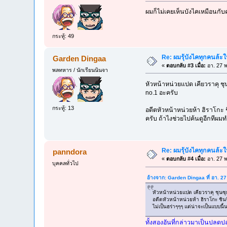
ผมก็ไม่เคยเห็นบังไคเหมือนกับค
กระทู้: 49
Re: ผมรุ้บังไคทุกคนล้ะใน 
Garden Dingaa
«
ตอบกลับ #3 เมื่อ:
อา. 27 พ
พลทหาร / นักเรียนนินจา
หัวหน้าหน่วยแปด เคียวราคุ ชุน
no.1 อะครับ
กระทู้: 13
อดีตหัวหน้าหน่วยห้า ฮิราโกะ ช
ครับ ถ้าไงช่วยไปค้นดูอีกทีผม
Re: ผมรุ้บังไคทุกคนล้ะใน 
panndora
«
ตอบกลับ #4 เมื่อ:
อา. 27 พ
บุคคลทั่วไป
อ้างจาก: Garden Dingaa ที่ อา. 2
หัวหน้าหน่วยแปด เคียวราคุ ชุนซุย 
อดีตหัวหน้าหน่วยห้า ฮิราโกะ ชินจ
ไม่เป็นฮร่าๆๆๆ แต่น่าจะเป็นแบบนี้
ทั้งสองอันที่กล่าวมาเป็นปลดปล่