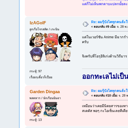
แต่ก็ไม่เห็นพกดาบแปลกมั้ยละ ส
Re: ผมรุ้บังไคทุกคนล้ะใน 
IzAGolF
«
ตอบกลับ #9 เมื่อ:
จ. 28 พ.
ลูกเรือโจรสลัด / เกะนิน
แต่ในเวอร์ชัน Anime มีฉากรำล
ครับ
จิงครับที่โยรุอิจิเก่งด้านวิ
กระทู้: 97
ออกทะเลไม่เป็
เรื่อยๆเดี๋ยวก็เปื่อย
Re: ผมรุ้บังไคทุกคนล้ะใน 
Garden Dingaa
«
ตอบกลับ #10 เมื่อ:
จ. 28 พ
พลทหาร / นักเรียนนินจา
เหมือนว่าเคยมีนิตยสารของทางญ
สเตตัส พอๆ กะไอเซ็นเลยทีเดียว
กระทู้: 13