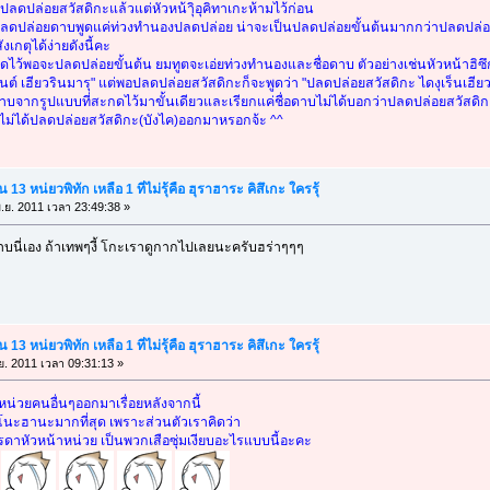
ลดปล่อยสวัสดิกะแล้วแต่หัวหน้าิุอุคิทาเกะห้ามไว้ก่อน
ปลดปล่อยดาบพูดแค่ท่วงทำนองปลดปล่อย น่าจะเป็นปลดปล่อยขั้นต้นมากกว่าปลดปล่อ
ตุได้ง่ายดังนี้คะ
กดไว้พอจะปลดปล่อยขั้นต้น ยมทูตจะเอ่ยท่วงทำนองและชื่อดาบ ตัวอย่างเช่นหัวหน้าฮิซ
ันต์ เฮียวรินมารุ" แต่พอปลดปล่อยสวัสดิกะก็จะพูดว่า "ปลดปล่อยสวัสดิกะ ไดงุเร็นเฮียว
าบจากรูปแบบที่สะกดไว้มาขั้นเดียวและเรียกแค่ชื่อดาบไม่ได้บอกว่าปลดปล่อยสวัสดิกะ
งไม่ได้ปลดปล่อยสวัสดิกะ(บังไค)ออกมาหรอกจ้ะ ^^
13 หน่ยวพิทัก เหลือ 1 ที่ไม่รุ้คือ ฮุราฮาระ คิสึเกะ ใครรุ้
.ย. 2011 เวลา 23:49:38 »
นี่เอง ถ้าเทพๆงี้ โกะเราดูกากไปเลยนะครับฮร่าๆๆๆ
13 หน่ยวพิทัก เหลือ 1 ที่ไม่รุ้คือ ฮุราฮาระ คิสึเกะ ใครรุ้
ย. 2011 เวลา 09:31:13 »
น่วยคนอื่นๆออกมาเรื่อยหลังจากนี้
โนะฮานะมากที่สุด เพราะส่วนตัวเราคิดว่า
ดาหัวหน้าหน่วย เป็นพวกเสือซุ่มเงียบอะไรแบบนี้อะคะ