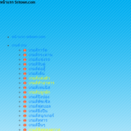
หน้าแรก Sritown.com
หน้าแรก sritown.com
เกมส์ เกม
เกมส์การ์ด
เกมส์กระดาน
เกมส์แข่งรถ
เกมส์จับคู่
เกมส์ต่อสู้
เกมส์เต้น
เกมส์แต่งตัว
เกมส์ทำอาหาร
เกมส์เทนนิส
เกมส์ปลูกผัก
เกมส์ปิงปอง
เกมส์พัซเซิล
เกมส์ฟุตบอล
เกมส์ยิงปืน
เกมส์สนุกเกอร์
เกมส์หทาร
เกมส์อื่นๆ
เกมส์ฮิตตลอดกาล