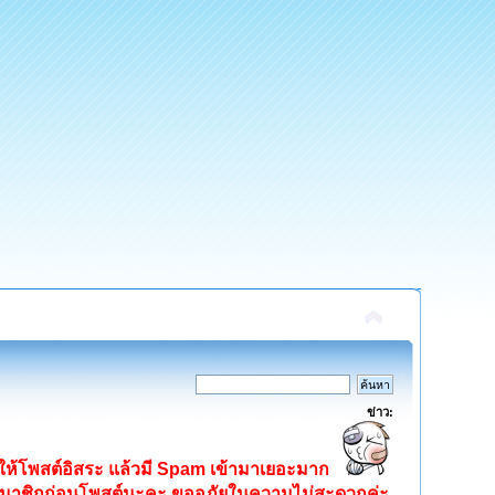
ข่าว:
ิดให้โพสต์อิสระ แล้วมี Spam เข้ามาเยอะมาก
ครสมาชิกก่อนโพสต์นะคะ ขออภัยในความไม่สะดวกค่ะ