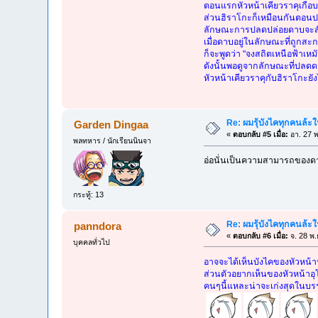
ตอนแรกหัวหน้าเคียวราคุเกือบป
ส่วนฮิราโกะก็เหมือนกันตอน
ลักษณะการปลดปล่อยดาบจะสังเก
เมื่อดาบอยู่ในลักษณะที่ถูกสะ
ก็จะพูดว่า "จงสถิตเหนือฟ้าเหม
ดังนั้นพอดูจากลักษณะที่ปลดด
หัวหน้าเคียวราคุกับฮิราโกะยั
Re: ผมรุ้บังไคทุกคนล้ะใน 
Garden Dingaa
«
ตอบกลับ #5 เมื่อ:
อา. 27 พ
พลทหาร / นักเรียนนินจา
อ่อนั่นเป็นความสามารถของดาบ
กระทู้: 13
Re: ผมรุ้บังไคทุกคนล้ะใน 
panndora
«
ตอบกลับ #6 เมื่อ:
จ. 28 พ.
บุคคลทั่วไป
อาจจะได้เห็นบังไคของหัวหน้าห
ส่วนตัวอยากเห็นของหัวหน้าอุ
คนๆนี้แหละน่าจะเก่งสุดในบรร