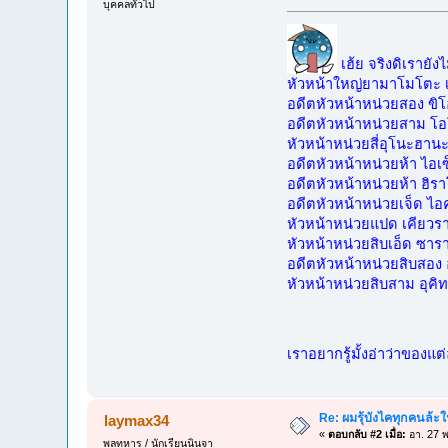
บุคคลทั่วไป
เฮ้ย จริงดิเรายั
หัวหน้าใหญ่ยามาโมโตะ เก็
อดีตหัวหน้าหน่วยสอง ขิโฮอิ
อดีตหัวหน้าหน่วยสาม โอโทร
หัวหน้าหน่วยสี่อุโนะฮานะ เร
อดีตหัวหน้าหน่วยห้า ไอเซ็
อดีตหัวหน้าหน่วยห้า ฮิราโก
อดีตหัวหน้าหน่วยเจ็ด ไอคาว
หัวหน้าหน่วยแปด เคียวราคุ
หัวหน้าหน่วยสิบเอ็ด ซารา
อดีตหัวหน้าหน่วยสิบสอง อุร
หัวหน้าหน่วยสิบสาม อุคิทาเ
เราอยากรู้มั้งอ่าว่าของแ
Re: ผมรุ้บังไคทุกคนล้ะใน 
laymax34
«
ตอบกลับ #2 เมื่อ:
อา. 27 พ
พลทหาร / นักเรียนนินจา