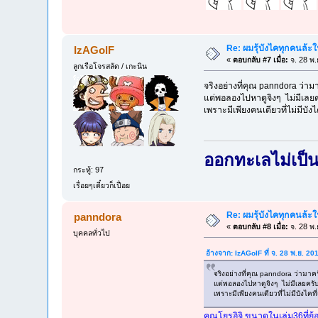
Re: ผมรุ้บังไคทุกคนล้ะใน 
IzAGolF
«
ตอบกลับ #7 เมื่อ:
จ. 28 พ.
ลูกเรือโจรสลัด / เกะนิน
จริงอย่างที่คุณ panndora ว่
แต่พอลองไปหาดูจิงๆ ไม่มีเลยคร
เพราะมีเพียงคนเดียวที่ไม่มีบัง
ออกทะเลไม่เป็
กระทู้: 97
เรื่อยๆเดี๋ยวก็เปื่อย
Re: ผมรุ้บังไคทุกคนล้ะใน 
panndora
«
ตอบกลับ #8 เมื่อ:
จ. 28 พ.
บุคคลทั่วไป
อ้างจาก: IzAGolF ที่ จ. 28 พ.ย. 2
จริงอย่างที่คุณ panndora ว่ามา
แต่พอลองไปหาดูจิงๆ ไม่มีเลยครับ 
เพราะมีเพียงคนเดียวที่ไม่มีบังไคท
คุณโยรุอิจิ ขนาดในเล่ม36ที่ย