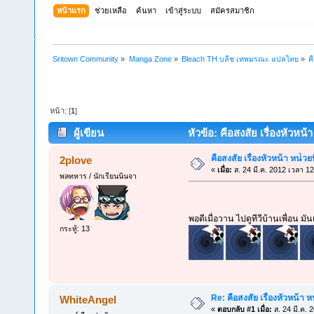
หน้าแรก
ช่วยเหลือ
ค้นหา
เข้าสู่ระบบ
สมัครสมาชิก
Sritown Community
»
Manga Zone
»
Bleach TH บลีช เทพมรณะ แปลไทย
»
ค
หน้า: [
1
]
ผู้เขียน
หัวข้อ: คือสงสัย เรื่องหัวหน้า
คือสงสัย เรื่องหัวหน้า หน่้วย
2plove
«
เมื่อ:
ส. 24 มี.ค. 2012 เวลา 12
พลทหาร / นักเรียนนินจา
พอดีเมื่อวาน ไปดูทีวีบ้านเพื่อน ม
กระทู้: 13
Re: คือสงสัย เรื่องหัวหน้า หน
WhiteAngel
«
ตอบกลับ #1 เมื่อ:
ส. 24 มี.ค. 