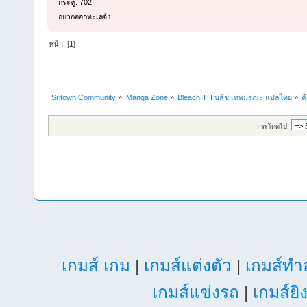
กระทู้: 702
อยากออกทะเลจัง
หน้า: [
1
]
Sritown Community
»
Manga Zone
»
Bleach TH บลีช เทพมรณะ แปลไทย
»
ค
กระโดดไป:
เกมส์ เกม
|
เกมส์แต่งตัว
|
เกมส์ท
เกมส์แข่งรถ
|
เกมส์ยิ