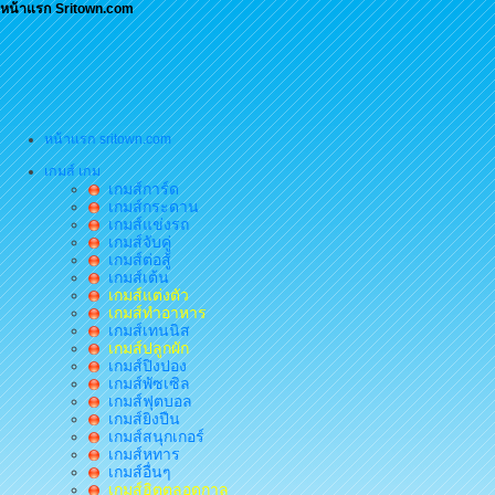
หน้าแรก Sritown.com
หน้าแรก sritown.com
เกมส์ เกม
เกมส์การ์ด
เกมส์กระดาน
เกมส์แข่งรถ
เกมส์จับคู่
เกมส์ต่อสู้
เกมส์เต้น
เกมส์แต่งตัว
เกมส์ทำอาหาร
เกมส์เทนนิส
เกมส์ปลูกผัก
เกมส์ปิงปอง
เกมส์พัซเซิล
เกมส์ฟุตบอล
เกมส์ยิงปืน
เกมส์สนุกเกอร์
เกมส์หทาร
เกมส์อื่นๆ
เกมส์ฮิตตลอดกาล