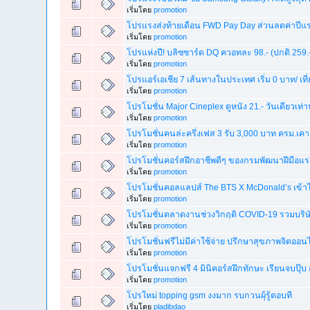
เริ่มโดย
promotion
โปรแรงส่งท้ายเดือน FWD Pay Day ส่วนลดค่าปีแ
เริ่มโดย
promotion
โปรแห่งปี! บลิซซาร์ด DQ ควอทละ 98.- (ปกติ 259.
เริ่มโดย
promotion
โปรแอร์เอเชีย 7 เส้นทางในประเทศ เริ่ม 0 บาท/ เที
เริ่มโดย
promotion
โปรโมชั่น Major Cineplex ดูหนัง 21.- วันเดียวเท่าน
เริ่มโดย
promotion
โปรโมชั่นคนล่ะครึ่งเฟส 3 รับ 3,000 บาท ครม.เคา
เริ่มโดย
promotion
โปรโมชั่นคอร์สฝึกอาชีพดีๆ ของกรมพัฒนาฝีมือแรง
เริ่มโดย
promotion
โปรโมชั่นคอลแลปส์ The BTS X McDonald’s เข้า
เริ่มโดย
promotion
โปรโมชั่นตลาดงานช่วงวิกฤติ COVID-19 รวมบริษัท
เริ่มโดย
promotion
โปรโมชั่นฟรีไม่มีค่าใช้จ่าย ปรึกษาสุขภาพจิตออน
เริ่มโดย
promotion
โปรโมชั่นแจกฟรี 4 มินิคอร์สฝึกทักษะ เรียนจบปุ๊บ 
เริ่มโดย
promotion
โปรใหม่ topping gsm งงมาก รบกวนผุ้รู้ตอบที
เริ่มโดย
pladibdao