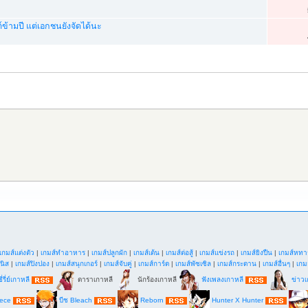
ข้ามปี แต่เอกชนยังจัดได้นะ
เกมส์แต่งตัว
|
เกมส์ทำอาหาร
|
เกมส์ปลูกผัก
|
เกมส์เต้น
|
เกมส์ต่อสู้
|
เกมส์แข่งรถ
|
เกมส์ยิงปืน
|
เกมส์หทา
นิส
|
เกมส์ปิงปอง
|
เกมส์สนุกเกอร์
|
เกมส์จับคู่
|
เกมส์การ์ด
|
เกมส์พัซเซิล
|
เกมส์กระดาน
|
เกมส์อื่นๆ
|
เกม
ี่รี่ย์เกาหลี
ดาราเกาหลี
นักร้องเกาหลี
ฟังเพลงเกาหลี
ข่าวเ
iece
บีช Bleach
Reborn
Hunter X Hunter