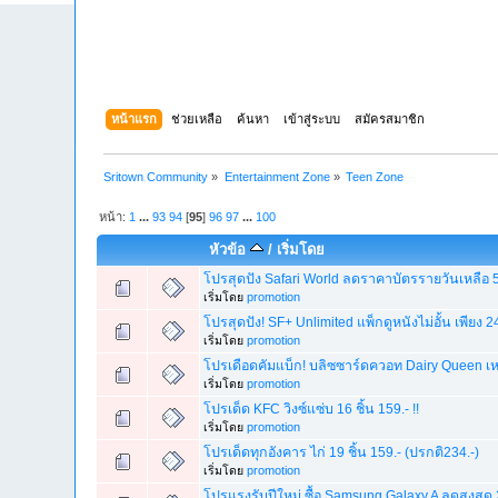
หน้าแรก
ช่วยเหลือ
ค้นหา
เข้าสู่ระบบ
สมัครสมาชิก
Sritown Community
»
Entertainment Zone
»
Teen Zone
หน้า:
1
...
93
94
[
95
]
96
97
...
100
หัวข้อ
/
เริ่มโดย
โปรสุดปัง Safari World ลดราคาบัตรรายวันเหลือ 59
เริ่มโดย
promotion
โปรสุดปัง! SF+ Unlimited แพ็กดูหนังไม่อั้น เพีย
เริ่มโดย
promotion
โปรเดือดคัมแบ็ก! บลิซซาร์ดควอท Dairy Queen เหลื
เริ่มโดย
promotion
โปรเด็ด KFC วิงซ์แซ่บ 16 ชิ้น 159.- !!
เริ่มโดย
promotion
โปรเด็ดทุกอังคาร ไก่ 19 ชิ้น 159.- (ปรกติ234.-)
เริ่มโดย
promotion
โปรแรงรับปีใหม่ ซื้อ Samsung Galaxy A ลดสูงสุด 