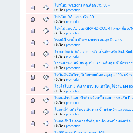
โปรใหม่ Watsons ลดเดือด เริ่ม 38.-
เริ่มโดย
promotion
โปรใหม่ Watsons เริ่ม 39.-
เริ่มโดย
promotion
โปรไฟแลบ Adidas GRAND COURT ลดเหลือ 575.- 
เริ่มโดย
promotion
โพสต์นี้เท่านั้น ตุ๊กตา Miniso ลดทุกตัว 40%
เริ่มโดย
promotion
โรคแปลกใกล้ตัว! อาการตึกเป็นพิษ หรือ Sick Bui
เริ่มโดย
promotion
โรงหนังระบบพิเศษ ดูหนังแบบเพลินๆ แต่ได้อรรถรส
เริ่มโดย
promotion
โรบินสันจัดใหญ่กับไอเทมเด็ดลดสูงสุด 40% พร้อม
เริ่มโดย
promotion
โล่งใจไปหนึ่ง! คืนค่าปรับ 10 เท่าให้ผู้ใช้งาน M-Flo
เริ่มโดย
promotion
โหลดด่วน! แอปเป๋าตัง พร้อมขั้นตอนการกดรับ E-Vo
เริ่มโดย
promotion
โหลดที่นี่ หนังสือขอเดินทาง ข้ามจังหวัด และขอ
เริ่มโดย
promotion
โหลดเก็บไว้เอกสารสำคัญขอเดินทางข้ามจังหวัด 5 พื
เริ่มโดย
promotion
โอนิซึกะลดเดือดมาก สูงสุด 80%