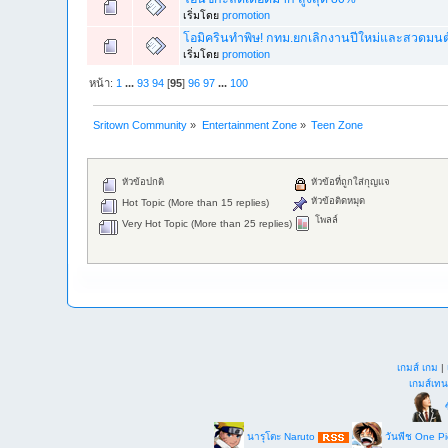
เริ่มโดย
promotion
โอมิครินทำพิษ! กทม.ยกเลิกงานปีใหม่และสวดมนต์
เริ่มโดย
promotion
หน้า:
1
...
93
94
[
95
]
96
97
...
100
Sritown Community
»
Entertainment Zone
»
Teen Zone
หัวข้อปกติ
หัวข้อที่ถูกใส่กุญแจ
หัวข้อติดหมุด
Hot Topic (More than 15 replies)
โพลล์
Very Hot Topic (More than 25 replies)
เกมส์ เกม
|
เกมส์เทน
ซ
นารุโตะ Naruto
วันพีช One P