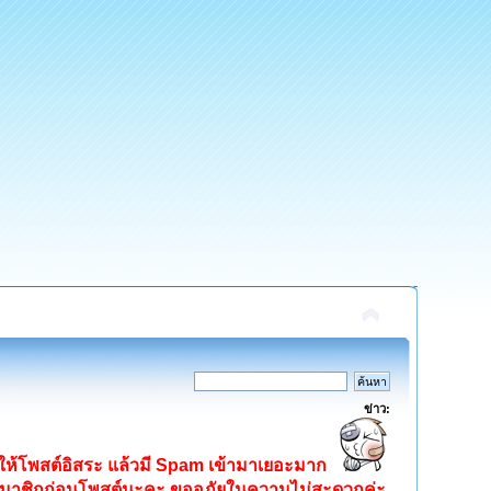
ข่าว:
ิดให้โพสต์อิสระ แล้วมี Spam เข้ามาเยอะมาก
ครสมาชิกก่อนโพสต์นะคะ ขออภัยในความไม่สะดวกค่ะ