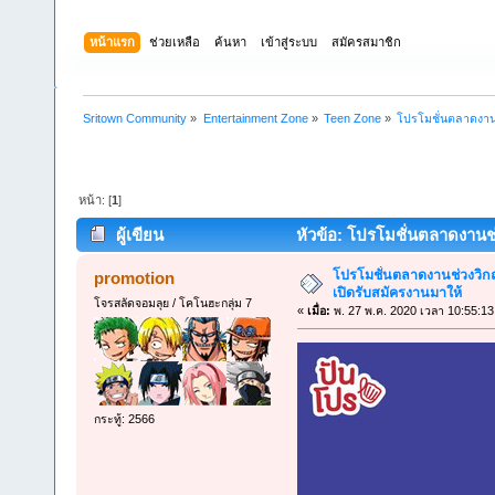
หน้าแรก
ช่วยเหลือ
ค้นหา
เข้าสู่ระบบ
สมัครสมาชิก
Sritown Community
»
Entertainment Zone
»
Teen Zone
»
โปรโมชั่นตลาดงานช
หน้า: [
1
]
ผู้เขียน
หัวข้อ: โปรโมชั่นตลาดงานช่ว
โปรโมชั่นตลาดงานช่วงวิกฤต
promotion
เปิดรับสมัครงานมาให้
โจรสลัดจอมลุย / โคโนฮะกลุ่ม 7
«
เมื่อ:
พ. 27 พ.ค. 2020 เวลา 10:55:13
กระทู้: 2566