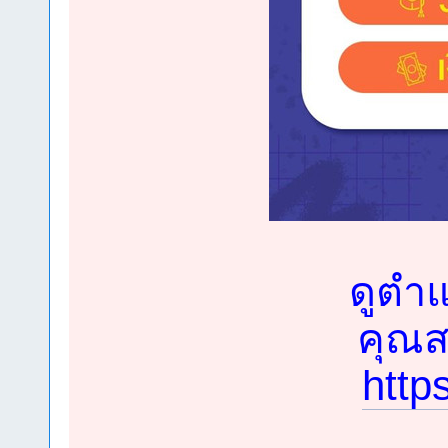
ดูตำแ
คุณสม
http