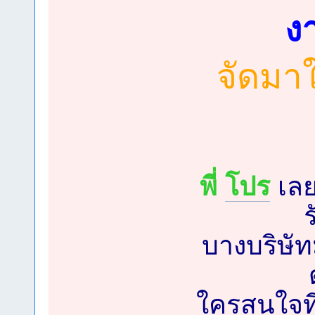
ง
จัดมาใ
พี่
โปร
เลย
บางบริษัท
ใครสนใจที