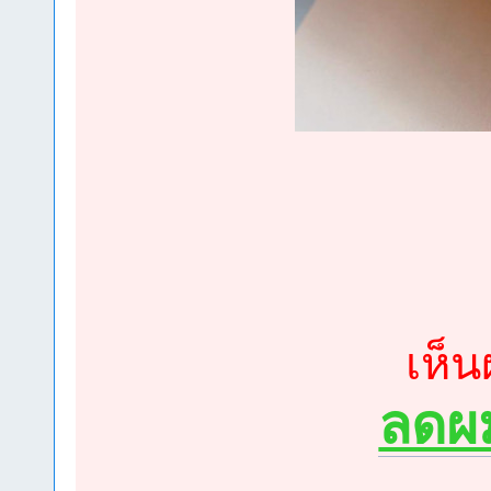
เห็
ลดผม