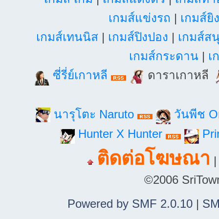
เกมส์แข่งรถ
|
เกมส์ยิ
เกมส์เทนนิส
|
เกมส์ปิงปอง
|
เกมส์สน
เกมส์กระดาน
|
เก
ซี่รี่ย์เกาหลี
ดาราเกาหลี
นารุโตะ Naruto
วันพีช 
Hunter X Hunter
Pri
ติดต่อโฆษณา
©2006 SriTown.
Powered by SMF 2.0.10
|
SM