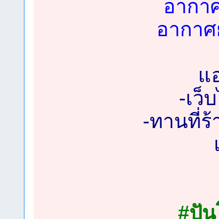
อากาศ
อากาศ
แ
-เว็
-ทานที่ร้
#ปัน