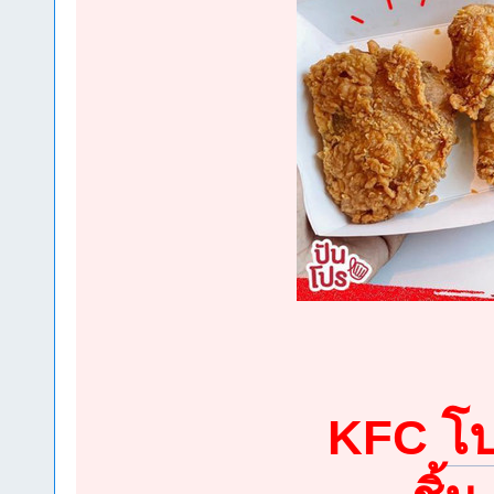
โ
KFC