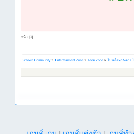
หน้า: [
1
]
Sritown Community
»
Entertainment Zone
»
Teen Zone
»
โปรเด็ดทุกอังคาร ไก
เกมส์ เกม
|
เกมส์แต่งตัว
|
เกมส์ท