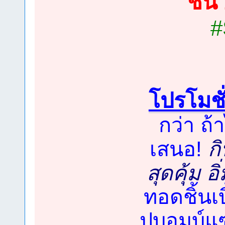
ชิ้น
#
โปรโมชั
กว่า ถ้
เสนอ!
ก
สุดคุ้ม อิ
ทอดชิ้นเบ
ปบอมบ์แซ่