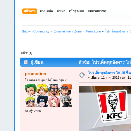
หน้าแรก
ช่วยเหลือ
ค้นหา
เข้าสู่ระบบ
สมัครสมาชิก
Sritown Community
»
Entertainment Zone
»
Teen Zone
»
โปรเด็ดทุกอังคาร ไก
หน้า: [
1
]
ผู้เขียน
หัวข้อ: โปรเด็ดทุกอังคาร ไก่ 
โปรเด็ดทุกอังคาร ไก่ 19 ชิ้
promotion
«
เมื่อ:
อ. 11 ม.ค. 2022 เวลา 11
โจรสลัดจอมลุย / โคโนฮะกลุ่ม 7
กระทู้: 2566