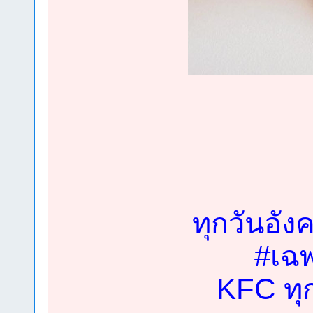
ทุกวันอัง
#เฉพ
KFC ทุ