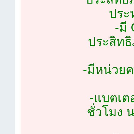
ประห
-มี
ประสิทธิ
-มีหน่วย
-แบตเตอร
ชั่วโมง 