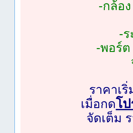
-กล้อ
-ร
-พอร์ต
ราคาเริ
โป
เมื่อกด
จัดเต็ม ร