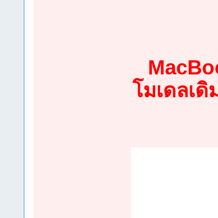
MacBoo
โมเดลเดิม