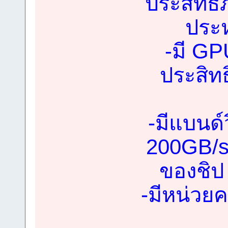
ประสิทธิ
ประห
-มี GP
ประสิท
-มีแบนด์
200GB/s 
ของชิป 
-มีหน่วย