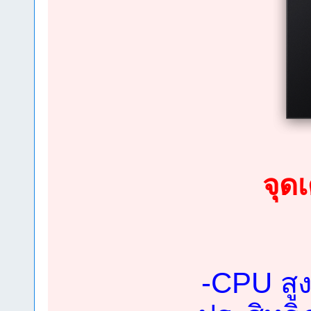
จุด
-CPU สูง