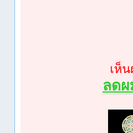
เห็
ลดผม